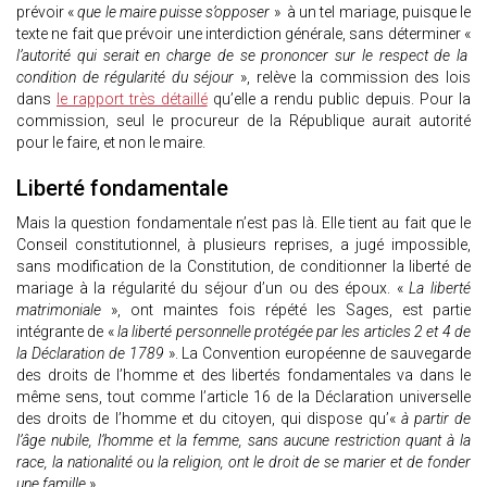
prévoir «
que le maire puisse s’opposer
» à un tel mariage, puisque le
texte ne fait que prévoir une interdiction générale, sans déterminer «
l’autorité qui serait en charge de se prononcer sur le respect de la
condition de régularité du séjour
», relève la commission des lois
dans
le rapport très détaillé
qu’elle a rendu public depuis. Pour la
commission, seul le procureur de la République aurait autorité
pour le faire, et non le maire.
Liberté fondamentale
Mais la question fondamentale n’est pas là. Elle tient au fait que le
Conseil constitutionnel, à plusieurs reprises, a jugé impossible,
sans modification de la Constitution, de conditionner la liberté de
mariage à la régularité du séjour d’un ou des époux. «
La liberté
matrimoniale
», ont maintes fois répété les Sages, est partie
intégrante de «
la liberté personnelle protégée par les articles 2 et 4 de
la Déclaration de 1789
». La Convention européenne de sauvegarde
des droits de l’homme et des libertés fondamentales va dans le
même sens, tout comme l’article 16 de la Déclaration universelle
des droits de l’homme et du citoyen, qui dispose qu’«
à partir de
l’âge nubile, l’homme et la femme, sans aucune restriction quant à la
race, la nationalité ou la religion, ont le droit de se marier et de fonder
une famille
».