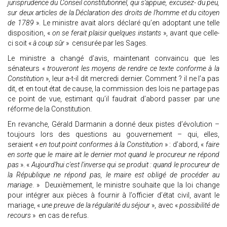
jurisprudence du Conseil constitutionnel, qui s’appuie, excusez- du peu,
sur deux articles de la Déclaration des droits de l’homme et du citoyen
de 1789
». Le ministre avait alors déclaré qu’en adoptant une telle
disposition, «
on se ferait plaisir quelques instants
», avant que celle-
ci soit «
à coup sûr
» censurée par les Sages.
Le ministre a changé d’avis, maintenant convaincu que les
sénateurs «
trouveront les moyens de rendre ce texte conforme à la
Constitution
», leur a-t-il dit mercredi dernier. Comment ? il ne l’a pas
dit, et en tout état de cause, la commission des lois ne partage pas
ce point de vue, estimant qu’il faudrait d’abord passer par une
réforme de la Constitution.
En revanche, Gérald Darmanin a donné deux pistes d’évolution –
toujours lors des questions au gouvernement – qui, elles,
seraient «
en tout point conformes à la Constitution
» : d’abord, «
faire
en sorte que le maire ait le dernier mot quand le procureur ne répond
pas
». «
Aujourd’hui c'est l'inverse qui se produit : quand le procureur de
la République ne répond pas, le maire est obligé de procéder au
mariage
. » Deuxièmement, le ministre souhaite que la loi change
pour intégrer aux pièces à fournir à l’officier d’état civil, avant le
mariage, «
une preuve de la régularité du séjour
», avec «
possibilité de
recours
» en cas de refus.