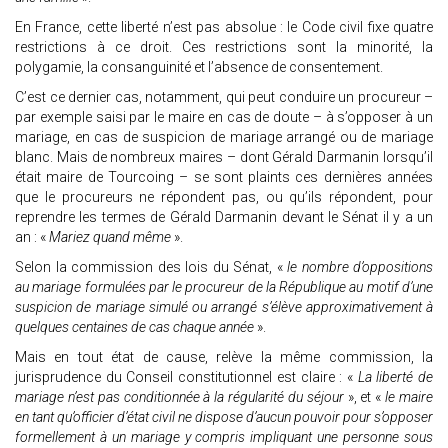
En France, cette liberté n’est pas absolue : le Code civil fixe quatre
restrictions à ce droit. Ces restrictions sont la minorité, la
polygamie, la consanguinité et l’absence de consentement.
C’est ce dernier cas, notamment, qui peut conduire un procureur –
par exemple saisi par le maire en cas de doute – à s’opposer à un
mariage, en cas de suspicion de mariage arrangé ou de mariage
blanc. Mais de nombreux maires – dont Gérald Darmanin lorsqu’il
était maire de Tourcoing – se sont plaints ces dernières années
que le procureurs ne répondent pas, ou qu’ils répondent, pour
reprendre les termes de Gérald Darmanin devant le Sénat il y a un
an : «
Mariez quand même
».
Selon la commission des lois du Sénat, «
le nombre d’oppositions
au mariage formulées par le procureur de la République au motif d’une
suspicion de mariage simulé ou arrangé s’élève approximativement à
quelques centaines de cas chaque année
».
Mais en tout état de cause, relève la même commission, la
jurisprudence du Conseil constitutionnel est claire : «
La liberté de
mariage n’est pas conditionnée à la régularité du séjour
», et «
le maire
en tant qu’officier d’état civil ne dispose d’aucun pouvoir pour s’opposer
formellement à un mariage y compris impliquant une personne sous