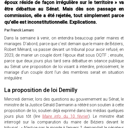
époux réside de façon irrégulière sur le territoire » va
être débattue au Sénat. Mais dès son passage en
commission, elle a été rejetée, tout simplement parce
qu'elle est inconstitutionnelle. Explications.
Par Franck Lemarc
Dans la semaine à venir, on entendra beaucoup parler maires et
mariages. D’abord, parce que c’est demain que le maire de Béziers,
Robert Ménard, va passer devant un tribunal pour avoir refusé, en
2023, de marier un couple dont l’époux était sous OQTF ; ensuite,
parce que deux jours plus tard sera débattue en séance publique
au Sénat une proposition de loi visant à interdire, précisément, le
mariage d’un couple dont l’un des membres serait en situation
irrégulière.
La proposition de loi Demilly
Mercredi dernier, lors des questions au gouvernement au Sénat, le
ministre de la Justice Gérald Darmanin a réitéré son soutien à cette
proposition de loi, soutien déjà exprimé dans les médias quelques
jours plus tôt (lire
Maire info
du 10 février
). Le ministre était
interrogé sur la comparution du maire de Béziers devant le
tribunal : «
N'est-ce pas le monde à l'envers ?
, demandait le sénateur