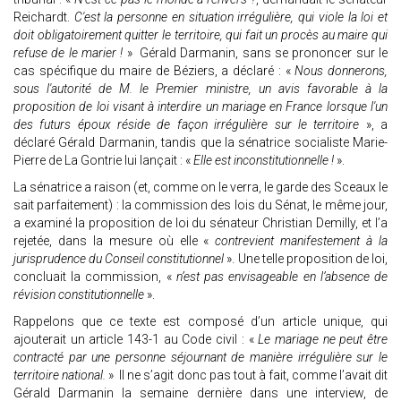
Reichardt.
C'est la personne en situation irrégulière, qui viole la loi et
doit obligatoirement quitter le territoire, qui fait un procès au maire qui
refuse de le marier !
» Gérald Darmanin, sans se prononcer sur le
cas spécifique du maire de Béziers, a déclaré : «
Nous donnerons,
sous l'autorité de M. le Premier ministre, un avis favorable à la
proposition de loi visant à interdire un mariage en France lorsque l'un
des futurs époux réside de façon irrégulière sur le territoire
», a
déclaré Gérald Darmanin, tandis que la sénatrice socialiste Marie-
Pierre de La Gontrie lui lançait : «
Elle est inconstitutionnelle !
».
La sénatrice a raison (et, comme on le verra, le garde des Sceaux le
sait parfaitement) : la commission des lois du Sénat, le même jour,
a examiné la proposition de loi du sénateur Christian Demilly, et l’a
rejetée, dans la mesure où elle «
contrevient manifestement à la
jurisprudence du Conseil constitutionnel
». Une telle proposition de loi,
concluait la commission, «
n’est pas envisageable en l’absence de
révision constitutionnelle
».
Rappelons que ce texte est composé d’un article unique, qui
ajouterait un article 143-1 au Code civil : «
Le mariage ne peut être
contracté par une personne séjournant de manière irrégulière sur le
territoire national.
» Il ne s’agit donc pas tout à fait, comme l’avait dit
Gérald Darmanin la semaine dernière dans une interview, de