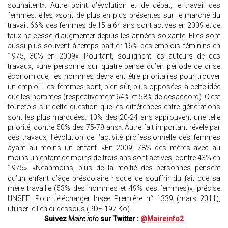
souhaitent». Autre point d’évolution et de débat, le travail des
femmes: elles «sont de plus en plus présentes sur le marché du
travail: 66% des femmes de 15 à 64 ans sont actives en 2009 et ce
taux ne cesse d’augmenter depuis les années soixante. Elles sont
aussi plus souvent à temps partiel: 16% des emplois féminins en
1975, 30% en 2009». Pourtant, soulignent les auteurs de ces
travaux, «une personne sur quatre pense qu’en période de crise
économique, les hommes devraient être prioritaires pour trouver
un emploi. Les femmes sont, bien sûr, plus opposées à cette idée
que les hommes (respectivement 64% et 58% de désaccord). C’est
toutefois sur cette question que les différences entre générations
sont les plus marquées: 10% des 20-24 ans approuvent une telle
priorité, contre 50% des 75-79 ans». Autre fait important révélé par
ces travaux, l’évolution de l’activité professionnelle des femmes
ayant au moins un enfant. «En 2009, 78% des mères avec au
moins un enfant de moins de trois ans sont actives, contre 43% en
1975». «Néanmoins, plus de la moitié des personnes pensent
qu’un enfant d’âge préscolaire risque de souffrir du fait que sa
mère travaille (53% des hommes et 49% des femmes)», précise
l’INSEE. Pour télécharger Insee Première n° 1339 (mars 2011),
utiliser le lien ci-dessous (PDF, 197 Ko).
Suivez
Maire info
sur Twitter :
@Maireinfo2