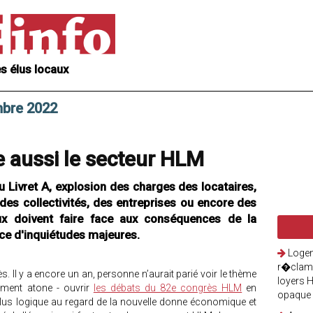
s élus locaux
mbre 2022
e aussi le secteur HLM
u Livret A, explosion des charges des locataires,
r des collectivités, des entreprises ou encore des
ux doivent faire face aux conséquences de la
rce d'inquiétudes majeures.
Logem
r�clame
s. Il y a encore un an, personne n’aurait parié voir le thème
loyers 
èrement atone - ouvrir
les débats du 82e congrès HLM
en
opaque
 plus logique au regard de la nouvelle donne économique et