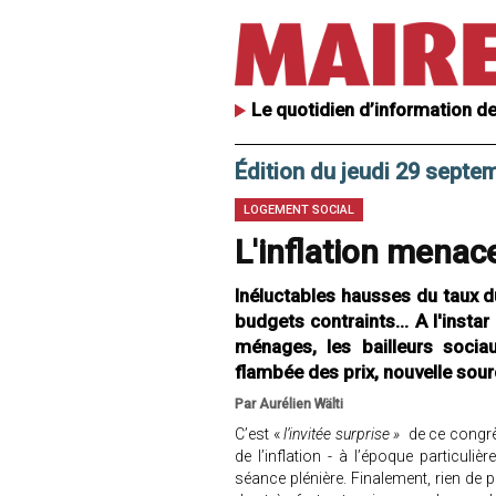
Le quotidien d’information de
Édition du jeudi 29 septe
LOGEMENT SOCIAL
L'inflation menac
Inéluctables hausses du taux d
budgets contraints... A l'insta
ménages, les bailleurs socia
flambée des prix, nouvelle sou
Par Aurélien Wälti
C’est «
l’invitée surprise »
de ce congrè
de l’inflation - à l’époque particuli
séance plénière. Finalement, rien de