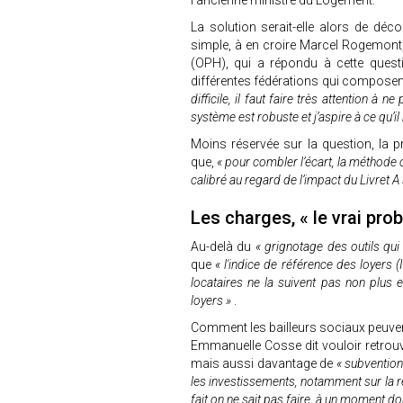
l’ancienne ministre du Logement.
La solution serait-elle alors de déco
simple, à en croire Marcel Rogemont, 
(OPH), qui a répondu à cette ques
différentes fédérations qui composent
difficile, il faut faire très attention 
système est robuste et j’aspire à ce qu’i
Moins réservée sur la question, la 
que,
« pour combler l’écart, la méthode c’
calibré au regard de l’impact du Livret A
Les charges, « le vrai pro
Au-delà du
« grignotage des outils qui 
que
« l'indice de référence des loyers 
locataires ne la suivent pas non plus e
loyers »
.
Comment les bailleurs sociaux peuven
Emmanuelle Cosse dit vouloir retro
mais aussi davantage de
« subvention
les investissements, notamment sur la r
fait on ne sait pas faire, à un moment d