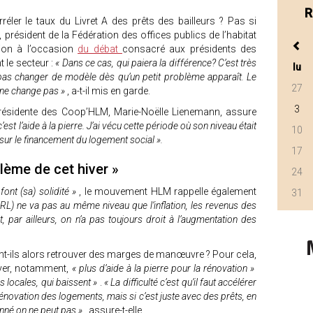
R
rréler le taux du Livret A des prêts des bailleurs ? Pas si
président de la Fédération des offices publics de l’habitat
tion à l’occasion
du débat
consacré aux présidents des
 le secteur :
« Dans ce cas, qui paiera la différence? C’est très
lu
à ne pas changer de modèle dès qu’un petit problème apparaît. Le
27
l ne change pas »
, a-t-il mis en garde.
3
présidente des Coop’HLM, Marie-Noëlle Lienemann, assure
est l’aide à la pierre. J’ai vécu cette période où son niveau était
10
 sur le financement du logement social ».
17
blème de cet hiver »
24
font (sa) solidité »
, le mouvement HLM rappelle également
31
(IRL) ne va pas au même niveau que l’inflation, les revenus des
t, par ailleurs, on n’a pas toujours droit à l’augmentation des
t-ils alors retrouver des marges de manœuvre ? Pour cela,
uver, notamment,
« plus d’aide à la pierre pour la rénovation »
s locales, qui baissent »
.
« La difficulté c’est qu’il faut accélérer
énovation des logements, mais si c’est juste avec des prêts, en
onné on ne peut pas »
, assure-t-elle.