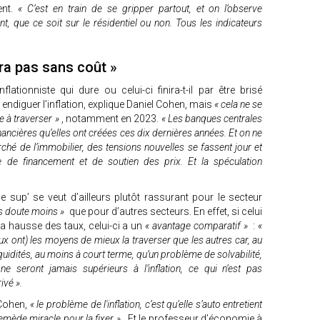
ent.
« C’est en train de se gripper partout, et on l’observe
nt, que ce soit sur le résidentiel ou non. Tous les indicateurs
fera pas sans coût »
flationniste qui dure ou celui-ci finira-t-il par être brisé
 endiguer l’inflation, explique Daniel Cohen, mais
« cela ne se
le à traverser »
, notamment en 2023.
« Les banques centrales
inancières qu’elles ont créées ces dix dernières années. Et on ne
hé de l’immobilier, des tensions nouvelles se fassent jour et
 de financement et de soutien des prix. Et la spéculation
sup’ se veut d’ailleurs plutôt rassurant pour le secteur
ans doute moins »
que pour d’autres secteurs. En effet, si celui
a hausse des taux, celui-ci a un
« avantage comparatif »
:
«
aux ont) les moyens de mieux la traverser que les autres car, au
uidités, au moins à court terme, qu’un problème de solvabilité,
e seront jamais supérieurs à l’inflation, ce qui n’est pas
ivé ».
 Cohen,
« le problème de l'inflation, c’est qu’elle s’auto entretient
remède miracle pour la fixer »
. Et le professeur d’économie à