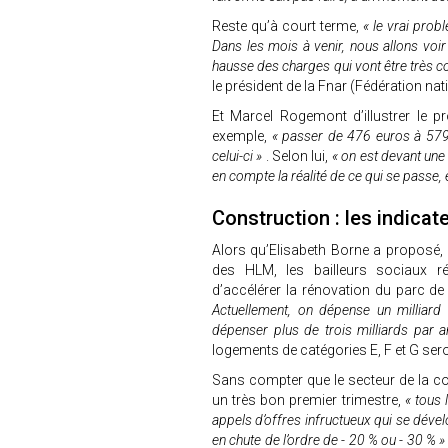
Reste qu’à court terme,
« le vrai prob
Dans les mois à venir, nous allons voir
hausse des charges qui vont être très co
le président de la Fnar (Fédération n
Et Marcel Rogemont d’illustrer le p
exemple,
« passer de 476 euros à 579 e
celui-ci »
. Selon lui,
« on est devant une 
en compte la réalité de ce qui se passe, et
Construction : les indicat
Alors qu’Elisabeth Borne a proposé, c
des HLM, les bailleurs sociaux r
d’accélérer la rénovation du parc de
Actuellement, on dépense un milliard 
dépenser plus de trois milliards par
logements de catégories E, F et G seron
Sans compter que le secteur de la co
un très bon premier trimestre,
« tous 
appels d’offres infructueux qui se déve
en chute de l’ordre de - 20 % ou - 30 % 