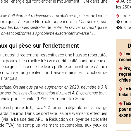
hé de l’énergie qui font entrer le mouvement HLM dans une
Au co
les 250
quelle l’inflation est redevenue un problème »
, s’étonne Daniel
Logem
omiques à l’Ecole Normale supérieure : «
L’an dernier, son
� sonne
it pour les banques centrales de tenter de raviver un mort qui ne
�lus lo
up, on est confrontés au problème exactement inverse ! »
.
aux qui pèse sur l’endettement
D
Les
 l’ont aussi directement ressenti avec une hausse répercutée
reche
qui pourrait les mettre très vite en difficulté puisque ceux-ci
d’épargne. L’essentiel de leurs prêts étant contractés à taux
Proj
nt rembourser augmentent ou baissent ainsi en fonction de
regret
es Français.
d'élus
il rechute. On sait que ça va augmenter en 2023, peut-être à 3 %
Le b
ux ans, trois ans d’augmentation du Livret A. Et ça change tout !
batail
 sociale pour l’Habitat (USH), Emmanuelle Cosse.
Tax
gne est passé de 0,5 % à 2 %, ce qui a déjà alourdi la charge
pour n
lliards d’euros. Dans ce contexte, les prélèvements effectués
exoné
 (via la baisse des APL, la Réduction de loyer de solidarité
de TVA) ne sont plus vraiment soutenables, aux yeux de