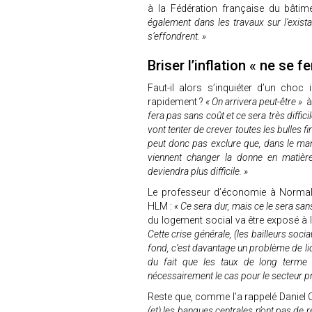
à la Fédération française du bâtim
également dans les travaux sur l’exista
s’effondrent. »
Briser l’inflation « ne se 
Faut-il alors s’inquiéter d’un choc in
rapidement ?
« On arrivera peut-être »
à
fera pas sans coût et ce sera très diffici
vont tenter de crever toutes les bulles f
peut donc pas exclure que, dans le marc
viennent changer la donne en matière
deviendra plus difficile. »
Le professeur d’économie à Normale 
HLM :
« Ce sera dur, mais ce le sera s
du logement social va être exposé à l
Cette crise générale, (les bailleurs soci
fond, c’est davantage un problème de liq
du fait que les taux de long terme n
nécessairement le cas pour le secteur pr
Reste que, comme l’a rappelé Daniel
(et) les banques centrales n’ont pas de 