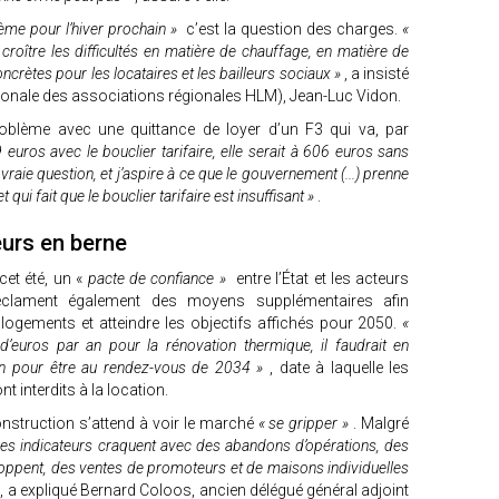
lème pour l’hiver prochain »
c’est la question des charges.
«
 croître les difficultés en matière de chauffage, en matière de
ncrètes pour les locataires et les bailleurs sociaux »
, a insisté
ationale des associations régionales HLM), Jean-Luc Vidon.
roblème avec une quittance de loyer d’un F3 qui va, par
uros avec le bouclier tarifaire, elle serait à 606 euros sans
vraie question, et j’aspire à ce que le gouvernement (...) prenne
 qui fait que le bouclier tarifaire est insuffisant »
.
eurs en berne
et été, un «
pacte de confiance »
entre l’État et les acteurs
éclament également des moyens supplémentaires afin
 logements et atteindre les objectifs affichés pour 2050.
«
d’euros par an pour la rénovation thermique, il faudrait en
 an pour être au rendez-vous de 2034 »
, date à laquelle les
t interdits à la location.
nstruction s’attend à voir le marché
« se gripper »
. Malgré
les indicateurs craquent avec des abandons d’opérations, des
loppent, des ventes de promoteurs et de maisons individuelles
»
, a expliqué Bernard Coloos, ancien délégué général adjoint