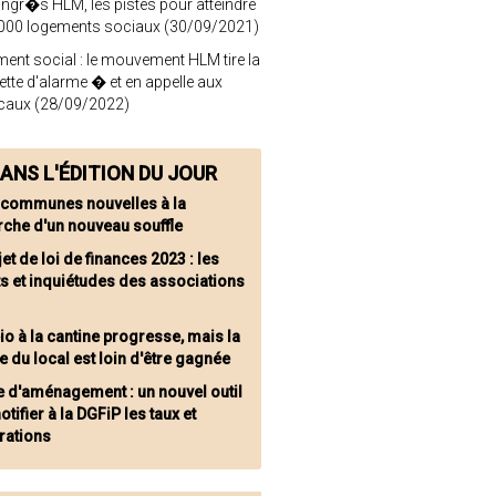
ngr�s HLM, les pistes pour atteindre
 000 logements sociaux (30/09/2021)
ent social : le mouvement HLM tire la
tte d'alarme � et en appelle aux
caux (28/09/2022)
ANS L'ÉDITION DU JOUR
 communes nouvelles à la
rche d'un nouveau souffle
et de loi de finances 2023 : les
s et inquiétudes des associations
io à la cantine progresse, mais la
le du local est loin d'être gagnée
e d'aménagement : un nouvel outil
otifier à la DGFiP les taux et
rations