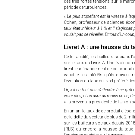
des très fortes tensions sur le marc
période de turbulences.
« Le plus stupéfiant est la vitesse à la
Cohen, professeur de sciences écon
taux était inférieur à 1 % et il s’agissa
voulait pas se réveiller. Et tout d’un co
Livret A : une hausse du t
Cette rapidité, les bailleurs sociaux
sur le taux du Livret A. Une évolution 
tirent leur financement de ce produit 
variable, les intérêts qu’ils doive
l’évolution du taux du livret préféré d
Or,
« il ne faut pas s’attendre à ce qu’
voire plus, et on aura au moins un an, de
»
, a prévenu la présidente de l’Union
En un an, le taux de ce produit d’épar
de la dette du secteur de plus de 2 mi
sur les bailleurs sociaux depuis 2018
(RLS) ou encore la hausse du taux 