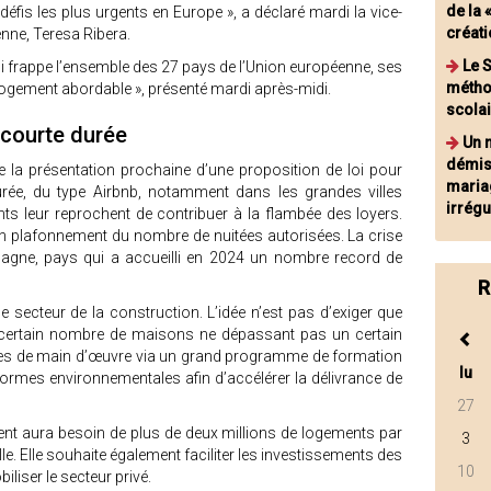
de la 
défis les plus urgents en Europe », a déclaré mardi la vice-
créat
nne, Teresa Ribera.
Le 
 qui frappe l’ensemble des 27 pays de l’Union européenne, ses
méthod
 logement abordable », présenté mardi après-midi.
scolai
 courte durée
Un 
démis
e la présentation prochaine d’une proposition de loi pour
mariag
urée, du type Airbnb, notamment dans les grandes villes
irrégu
ts leur reprochent de contribuer à la flambée des loyers.
e un plafonnement du nombre de nuitées autorisées. La crise
pagne, pays qui a accueilli en 2024 un nombre record de
R
 secteur de la construction. L’idée n’est pas d’exiger que
certain nombre de maisons ne dépassant pas un certain
uries de main d’œuvre via un grand programme de formation
lu
normes environnementales afin d’accélérer la délivrance de
27
nt aura besoin de plus de deux millions de logements par
3
e. Elle souhaite également faciliter les investissements des
10
liser le secteur privé.