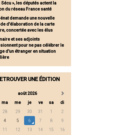
« Sécu », les députés actent la
ion du réseau France santé
Sénat demande une nouvelle
e d'élaboration de la carte
re, concertée avec les élus
maire et ses adjoints
sionnent pour ne pas célébrer le
e d'un étranger en situation
lière
ETROUVER UNE ÉDITION
août 2026
ma
me
je
ve
sa
di
28
29
30
31
1
2
4
5
6
7
8
9
11
12
13
14
15
16