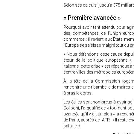
Selon ses calculs, jusqu’à 375 milliard
« Première avancée »
Pourquoi avoir tant attendu pour agir
des compétences de l’Union europé
commerce : il revient aux États mem
l’Europe se saisisse malgré tout du p
« Nous défendons cette cause depui
cœur de la politique européenne », a
italienne, cette crise « est répandue à
centre-villes des métropoles europée
À la tête de la Commission logemen
rencontré une ribambelle de maires 
à bras le corps.
Les édiles sont nombreux à avoir sal
Collboni, l’a qualifié de « tournant 
avancée qu’il y ait un plan », a rench
de Paris, auprès de l’AFP. « Il reste e
bataille. »