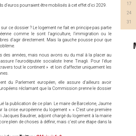
17
s d’euros pourraient être mobilisés à cet effet d’ici 2029.
24
31
 sur ce dossier ? Le logement ne fait en principe pas partie
enne comme le sont l’agriculture, l’immigration ou le
bres d’agir directement. Mais la gauche pousse pour que
roblème.
s des années, mais nous avons eu du mal à la placer au
ssure l’eurodéputée socialiste Irene Tinagli. Pour l’élue
 travers tout le continent » et loin d’affecter uniquement les
nnes.
t du Parlement européen, elle assure d’ailleurs avoir
européens réclamant que la Commission prenne le dossier
ué la publication de ce plan. Le maire de Barcelone, Jaume
pour la crise européenne du logement ». « C’est une première
éri Jacques Baudrier, adjoint chargé du logement à la mairie
ncore plein de choses à définir, mais c’est une étape dans la