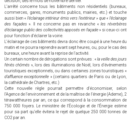
décision, dès le mois de novembre dernier.
L’arrêté concerne tous les bâtiments non résidentiels (bureaux,
commerces, gares, monuments publics, mairies, etc.) et touche
aussi bien «
l’éclairage intérieur émis vers l’extérieur » que « l’éclairage
des façades
». Il ne concerne pas en revanche «
les réverbères
d’éclairage public des collectivités apposés en façade
» si ceux-ci ont
pour fonction d’éclairer la voirie.
L’éclairage de ces bâtiments devra donc être coupé à une heure du
matin et ne pourra reprendre avant sept heures, ou, pour le cas des
bureaux, une heure avant la reprise de l’activité.
Un certain nombre de dérogations sont prévues : «
la veille des jours
fériés chômés
», lors des illuminations de Noël, lors d’événements
touristiques exceptionnels, ou dans certaines zones touristiques «
d’affluence exceptionnelle
» (certains quartiers de Paris ou de Lyon,
la cathédrale de Chartres, etc.)
Cette nouvelle règle pourrait permettre d’économiser, selon
l’Agence de l’environnement et de la maîtrise de l’énergie (Ademe), 2
térawattheures par an, ce qui correspond à la consommation de
750 000 foyers. Le ministère de l’Écologie et de l’Énergie estime
pour sa part qu’elle évitera le rejet de quelque 250 000 tonnes de
CO2 par an.