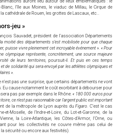
animations auront lieu autour de lieux emblématiques : le
Blanc, l’île aux Moines, le viaduc de Millau, le Cirque de
, la cathédrale de Rouen, les grottes de Lascaux, etc…
hors-jeu »
çois Sauvadet, président de l’association Départements
 la moitié des départements s’est mobilisée pour que chaque
mer, puisse vivre pleinement cet incroyable événement
».
« Pour
me olympique représente, concrètement, une source majeure
rsité de leurs territoires,
poursuit-il.
Et puis en ces temps
r et de solidarité qui sera envoyé par les athlètes olympiques et
aires ».
e n’est pas une surprise, que certains départements ne vont
ais. Eu cause notamment le coût exorbitant à débourser pour
assera pas par exemple dans le Rhône.
« 180 000 euros pour
itoire, ce n'est pas raisonnable car l'argent public est important
ident de la métropole de Lyon auprès du
Figaro
. C'est le cas
et-Moselle, de l'Indre-et-Loire, du Lot-et-Garonne, de la
Vienne, la Loire-Atlantique, les Côtes-d'Armor, l'Orne, ou
tant pour les collectivités ne couvre même pas celui de
 la sécurité ou encore aux festivités).