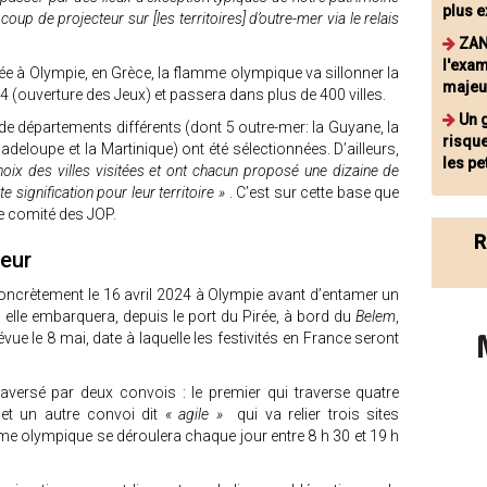
plus 
coup de projecteur sur [les territoires] d’outre-mer via le relais
ZAN
l'exam
mée à Olympie, en Grèce, la flamme olympique va sillonner la
majeu
2024 (ouverture des Jeux) et passera dans plus de 400 villes.
Un 
 de départements différents (dont 5 outre-mer: la Guyane, la
risqu
adeloupe et la Martinique) ont été sélectionnées. D’ailleurs,
les p
hoix des villes visitées et ont chacun proposé une dizaine de
te signification pour leur territoire »
. C’est sur cette base que
 le comité des JOP.
R
leur
ncrètement le 16 avril 2024 à Olympie avant d’entamer un
l, elle embarquera, depuis le port du Pirée, à bord du
Belem
,
évue le 8 mai, date à laquelle les festivités en France seront
aversé par deux convois : le premier qui traverse quatre
 et un autre convoi dit
« agile »
qui va relier trois sites
e olympique se déroulera chaque jour entre 8 h 30 et 19 h