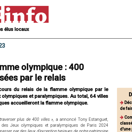
s élus locaux
23
lamme olympique : 400
es par le relais
rcours du relais de la flamme olympique par le
D
 olympiques et paralympiques. Au total, 64 villes
ques accueilleront la flamme olympique.
Déc
de fai
Com
traverser plus de 400 villes »,
a annoncé Tony Estanguet,
classé
n des Jeux olympiques et paralympiques de Paris 2024
d'une
 passer par des lieux d’exception typiques de notre patrimoine