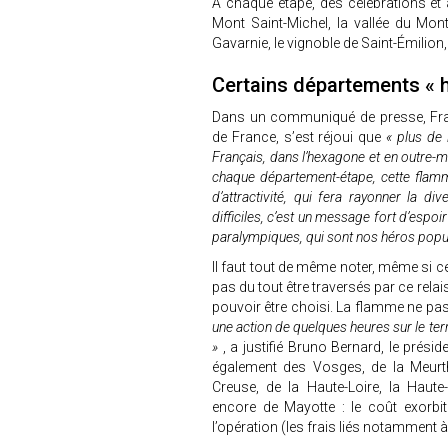
À chaque étape, des célébrations et 
Mont Saint-Michel, la vallée du Mont-
Gavarnie, le vignoble de Saint-Émilion
Certains départements « 
Dans un communiqué de presse, Fran
de France, s’est réjoui que
« plus de
Français, dans l’hexagone et en outre-
chaque département-étape, cette flam
d’attractivité, qui fera rayonner la dive
difficiles, c’est un message fort d’espoi
paralympiques, qui sont nos héros popul
Il faut tout de même noter, même si c
pas du tout être traversés par ce rel
pouvoir être choisi. La flamme ne p
une action de quelques heures sur le terr
»
, a justifié Bruno Bernard, le prés
également des Vosges, de la Meurthe-
Creuse, de la Haute-Loire, la Haute-
encore de Mayotte : le coût exorbi
l’opération (les frais liés notamment à