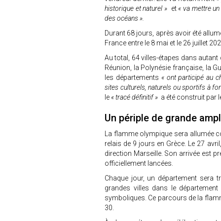
historique et naturel »
et
« va mettre un 
des océans ».
Durant 68 jours, après avoir été allu
France entre le 8 mai et le 26 juillet 
Au total, 64 villes-étapes dans autant
Réunion, la Polynésie française, la Gu
les départements
« ont participé au c
sites culturels, naturels ou sportifs à for
le
« tracé définitif »
a été construit par
Un périple de grande amp
La flamme olympique sera allumée co
relais de 9 jours en Grèce. Le 27 avri
direction Marseille. Son arrivée est pr
officiellement lancées.
Chaque jour, un département sera tr
grandes villes dans le département
symboliques. Ce parcours de la flamm
30.