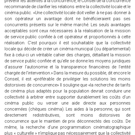
prévenir les atteintes à la concurrence, le Conseil de la concurrence
recommande de clarifier les relations entre la collectivité locale et le
cinéma public. «Une collectivité locale doit veiller à ne pas donner à
son opérateur un avantage dont ne bénéficieraient pas ses
concurrents présents sur le même marché. Les seuls avantages
acceptables sont ceux nécessaires à la réalisation de la mission
de service public confiée à cet opérateur et proportionnés à cette
réalisation. C'est pourquoi il est souhaitable que la collectivité
locale qui décide de créer un cinéma municipal (ou départemental)
fixe à celui-ci un véritable cahier des charges, détaillant la mission
de service public confiée et qu'elle se donne les moyens juridiques
d'assurer l'autonomie et la transparence financières de l'entité
chargée de l'intervention.» Dans la mesure du possible, dit encore le
Conseil, il est «préférable de privilégier les solutions les moins
distorsives de concurrence» Il souligne que «la recherche de tarifs
de cinéma plus adaptés pour la population devrait conduire une
collectivité à arbitrer entre supporter durablement les coûts d'un
cinéma public ou verser une aide directe aux personnes
concernées (chèques cinéma). Les aides à la personne, qui sont
directement redistributives, sont moins distorsives de
concurrence que le maintien de prix déconnectés des coûts. De
même, la recherche d'une programmation cinématographique
plus « culturelle » n'implique pas nécessairement que la collectivité