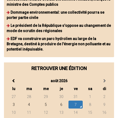
ministre des Comptes publics
Dommage environnemental: une collectivité pourra se
porter partie civile
Le président de la République s'oppose au changement de
mode de scrutin des régionales
EDF va construire un parc hydrolien au large de la
Bretagne, destiné à produire de l'énergie non polluante et au
potentiel inépuisable.
RETROUVER UNE ÉDITION
août 2026
lu
ma
me
je
ve
sa
di
27
28
29
30
31
1
2
3
4
5
6
7
8
9
10
11
12
13
14
15
16