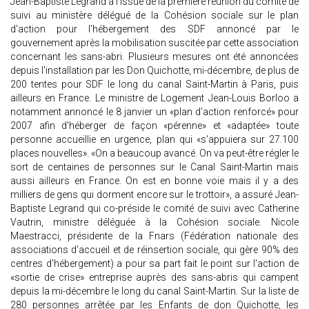
Jean-Baptiste Legrand à l'issue de la première réunion du comité de
suivi au ministère délégué de la Cohésion sociale sur le plan
d'action pour l'hébergement des SDF annoncé par le
gouvernement après la mobilisation suscitée par cette association
concernant les sans-abri. Plusieurs mesures ont été annoncées
depuis l'installation par les Don Quichotte, mi-décembre, de plus de
200 tentes pour SDF le long du canal Saint-Martin à Paris, puis
ailleurs en France. Le ministre de Logement Jean-Louis Borloo a
notamment annoncé le 8 janvier un «plan d'action renforcé» pour
2007 afin d'héberger de façon «pérenne» et «adaptée» toute
personne accueillie en urgence, plan qui «s'appuiera sur 27.100
places nouvelles». «On a beaucoup avancé. On va peut-être régler le
sort de centaines de personnes sur le Canal Saint-Martin mais
aussi ailleurs en France. On est en bonne voie mais il y a des
milliers de gens qui dorment encore sur le trottoir», a assuré Jean-
Baptiste Legrand qui co-préside le comité de suivi avec Catherine
Vautrin, ministre déléguée à la Cohésion sociale. Nicole
Maestracci, présidente de la Fnars (Fédération nationale des
associations d'accueil et de réinsertion sociale, qui gère 90% des
centres d'hébergement) a pour sa part fait le point sur l'action de
«sortie de crise» entreprise auprès des sans-abris qui campent
depuis la mi-décembre le long du canal Saint-Martin. Sur la liste de
280 personnes arrêtée par les Enfants de don Quichotte, les