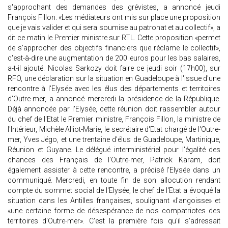
s'approchant des demandes des grévistes, a annoncé jeudi
François Fillon. «Les médiateurs ont mis sur place une proposition
que je vais valider et qui sera soumise au patronat et au collectif», a
dit ce matin le Premier ministre sur RTL. Cette proposition «permet
de s'approcher des objectifs financiers que réclame le collectif»,
c'est-à-dire une augmentation de 200 euros pour les bas salaires,
a-t-il ajouté. Nicolas Sarkozy doit faire ce jeudi soir (17h00), sur
RFO, une déclaration sur la situation en Guadeloupe à l'issue d'une
rencontre à l'Elysée avec les élus des départements et territoires
d'Outre-mer, a annoncé mercredi la présidence de la République.
Déjà annoncée par l'Elysée, cette réunion doit rassembler autour
du chef de l'Etat le Premier ministre, François Fillon, la ministre de
l'Intérieur, Michèle Alliot-Marie, le secrétaire d'Etat chargé de l'Outre-
mer, Yves Jégo, et une trentaine d'élus de Guadeloupe, Martinique,
Réunion et Guyane. Le délégué interministériel pour l'égalité des
chances des Français de l'Outre-mer, Patrick Karam, doit
également assister à cette rencontre, a précisé l'Elysée dans un
communiqué. Mercredi, en toute fin de son allocution rendant
compte du sommet social de l'Elysée, le chef de l'Etat a évoqué la
situation dans les Antilles françaises, soulignant «l'angoisse» et
«une certaine forme de désespérance de nos compatriotes des
territoires d'Outre-mer». C'est la première fois qu'il s'adressait