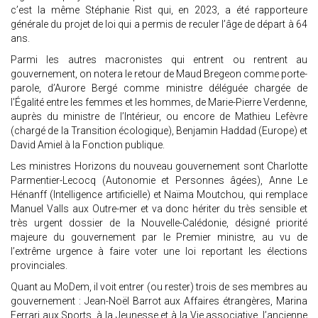
c’est la même Stéphanie Rist qui, en 2023, a été rapporteure
générale du projet de loi qui a permis de reculer l’âge de départ à 64
ans.
Parmi les autres macronistes qui entrent ou rentrent au
gouvernement, on notera le retour de Maud Bregeon comme porte-
parole, d’Aurore Bergé comme ministre déléguée chargée de
l'Égalité entre les femmes et les hommes, de Marie-Pierre Verdenne,
auprès du ministre de l’Intérieur, ou encore de Mathieu Lefèvre
(chargé de la Transition écologique), Benjamin Haddad (Europe) et
David Amiel à la Fonction publique.
Les ministres Horizons du nouveau gouvernement sont Charlotte
Parmentier-Lecocq (Autonomie et Personnes âgées), Anne Le
Hénanff (Intelligence artificielle) et Naïma Moutchou, qui remplace
Manuel Valls aux Outre-mer et va donc hériter du très sensible et
très urgent dossier de la Nouvelle-Calédonie, désigné priorité
majeure du gouvernement par le Premier ministre, au vu de
l’extrême urgence à faire voter une loi reportant les élections
provinciales.
Quant au MoDem, il voit entrer (ou rester) trois de ses membres au
gouvernement : Jean-Noël Barrot aux Affaires étrangères, Marina
Ferrari aux Sports, à la Jeunesse et à la Vie associative, l’ancienne