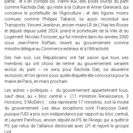
partie… et il en compte six. Parmi eux, des poids lourds du parti
comme Rachida Dati, qui reste à la Culture et Annie Genevard, qui
conserve le portefeuille de l’Agriculture ; et des figures moins
connues comme Philippe Tabarot, lui aussi reconduit aux
Transports. Vincent Jeanbrun, ancien maire LR de L’Haÿ-les-Roses
et député depuis juillet 2024, prend le portefeuille de la Ville et du
Logement. Nicolas Forissier, qui fut ministre dans les années 2000
sous Jean-Pierre Raffain, revient au gouvernement comme
ministre délégué au Commerce extérieur et à l'Attractivité.
Dès hier soir, Les Républicains ont fait savoir que tous ses
membres qui ont choisi de rentrer au gouvernement seraient
exclus du parti – ce sera, pour Rachida Dati, sa deuxième
exclusion, et l’on ignore sous quelle étiquette elle concourra pour la
mairie de Paris, en mars prochain.
Les autres « politiques » du gouvernement appartiennent tous,
sauf deux, au « bloc central » (11 ministres Renaissance, 3
Horizons, 3 MoDem) : cela représente 17 ministres, soit la moitié
du gouvernement. Les deux exceptions sont Françoise Gatel,
puisque l’UDI a pris son indépendance par rapport au bloc central,
et Laurent Panifous, ancien député ex-PS de l’Ariège, qui a quitté le
PS par refus de l’alliance électorale avec LFI et rejoint le groupe
Liot.