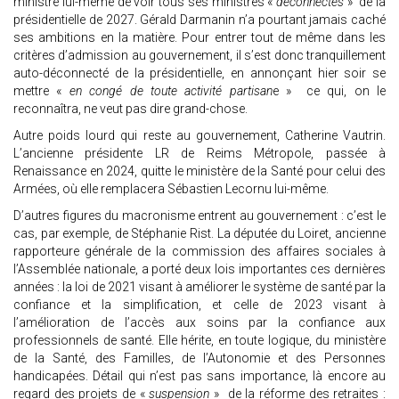
ministre lui-même de voir tous ses ministres «
déconnectés
» de la
présidentielle de 2027. Gérald Darmanin n’a pourtant jamais caché
ses ambitions en la matière. Pour entrer tout de même dans les
critères d’admission au gouvernement, il s’est donc tranquillement
auto-déconnecté de la présidentielle, en annonçant hier soir se
mettre «
en congé de toute activité partisan
e » ce qui, on le
reconnaîtra, ne veut pas dire grand-chose.
Autre poids lourd qui reste au gouvernement, Catherine Vautrin.
L’ancienne présidente LR de Reims Métropole, passée à
Renaissance en 2024, quitte le ministère de la Santé pour celui des
Armées, où elle remplacera Sébastien Lecornu lui-même.
D’autres figures du macronisme entrent au gouvernement : c’est le
cas, par exemple, de Stéphanie Rist. La députée du Loiret, ancienne
rapporteure générale de la commission des affaires sociales à
l’Assemblée nationale, a porté deux lois importantes ces dernières
années : la loi de 2021 visant à améliorer le système de santé par la
confiance et la simplification, et celle de 2023 visant à
l’amélioration de l’accès aux soins par la confiance aux
professionnels de santé. Elle hérite, en toute logique, du ministère
de la Santé, des Familles, de l’Autonomie et des Personnes
handicapées. Détail qui n’est pas sans importance, là encore au
regard des projets de «
suspension
» de la réforme des retraites :