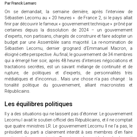
Par Franck Lemarc
On se demandait, la semaine dernière, après l’interview de
Sébastien Lecornu au « 20 heures » de France 2, si le pays allait
finir par découvrir le fameux « gouvernement technique » prôné par
certaines depuis la dissolution de 2024 – un gouvernement
d’experts, non partisans, chargés de construire et faire adopter un
budget par une Assemblée sans majorité. La re-nomination de
Sébastien Lecornu, dernier grognard d’Emmanuel Macron, a
éloigné cette perspective. Au final, le gouvernement de 34 membres
qui a émergé hier soir, après 48 heures d’intenses négociations et
tractations secrètes, est un savant mélange de continuité et de
rupture, de politiques et d’experts, de personnalités très
médiatiques et d’inconnus… Mais une chose n’a pas changé : la
tonalité politique du gouvernement, alliant macronistes et
Républicains.
Les équilibres politiques
Il y a des situations qui ne laissent pas d’étonner. Le gouvernement
Lecornu I avait le soutien officiel des Républicains, et il ne comptait
que quatre ministres LR. Le gouvernement Lecornu II ne l’a pas, le
président du parti a clairement interdit à ses membres d’en faire