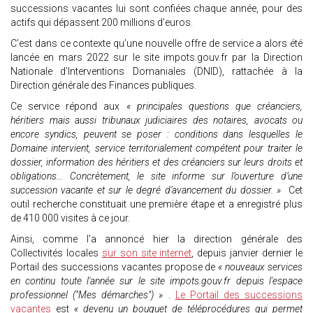
successions vacantes lui sont confiées chaque année, pour des
actifs qui dépassent 200 millions d’euros.
C’est dans ce contexte qu’une nouvelle offre de service a alors été
lancée en mars 2022 sur le site impots.gouv.fr par la Direction
Nationale d’Interventions Domaniales (DNID), rattachée à la
Direction générale des Finances publiques.
Ce service répond aux
« principales questions que créanciers,
héritiers mais aussi tribunaux judiciaires des notaires, avocats ou
encore syndics, peuvent se poser : conditions dans lesquelles le
Domaine intervient, service territorialement compétent pour traiter le
dossier, information des héritiers et des créanciers sur leurs droits et
obligations... Concrètement, le site informe sur l’ouverture d’une
succession vacante et sur le degré d’avancement du dossier. »
Cet
outil recherche constituait une première étape et a enregistré plus
de 410 000 visites à ce jour.
Ainsi, comme l’a annoncé hier la direction générale des
Collectivités locales
sur son site internet
, depuis janvier dernier le
Portail des successions vacantes propose de
« nouveaux services
en continu toute l'année sur le site impots.gouv.fr depuis l'espace
professionnel ("Mes démarches") »
.
Le Portail des successions
vacantes
est
« devenu un bouquet de téléprocédures qui permet