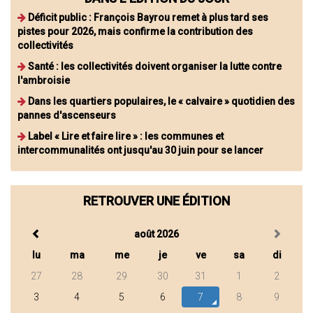
Déficit public : François Bayrou remet à plus tard ses
pistes pour 2026, mais confirme la contribution des
collectivités
Santé : les collectivités doivent organiser la lutte contre
l'ambroisie
Dans les quartiers populaires, le « calvaire » quotidien des
pannes d'ascenseurs
Label « Lire et faire lire » : les communes et
intercommunalités ont jusqu'au 30 juin pour se lancer
RETROUVER UNE ÉDITION
août 2026
lu
ma
me
je
ve
sa
di
27
28
29
30
31
1
2
3
4
5
6
7
8
9