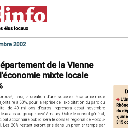
s élus locaux
embre 2002
département de la Vienne
d'économie mixte locale
%
D
prouvé, lundi, la création d'une société d'économie mixte
L'U
joritaire à 60%, pour la reprise de l'exploitation du parc du
Rhône
ital de 40 millions d'euros, reprendra début novembre
du dé
 a deux ans au groupe privé Amaury. Outre le conseil général,
«jumel
cipal actionnaire public sera le conseil régional de Poitou-
315 c
l. Les 20% restant seront pris dans un premier temps par