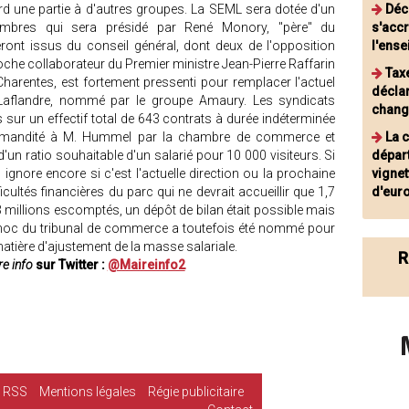
rd une partie à d'autres groupes. La SEML sera dotée d'un
Déc
embres qui sera présidé par René Monory, "père" du
s'accr
ont issus du conseil général, dont deux de l'opposition
l'ens
che collaborateur du Premier ministre Jean-Pierre Raffarin
Taxe
Charentes, est fortement pressenti pour remplacer l'actuel
décla
e Laflandre, nommé par le groupe Amaury. Les syndicats
chang
sur un effectif total de 643 contrats à durée indéterminée
mmandité à M. Hummel par la chambre de commerce et
La 
at d'un ratio souhaitable d'un salarié pour 10 000 visiteurs. Si
dépar
 ignore encore si c'est l'actuelle direction ou la prochaine
vignet
ficultés financières du parc qui ne devrait accueillir que 1,7
d'eur
,3 millions escomptés, un dépôt de bilan était possible mais
ad hoc du tribunal de commerce a toutefois été nommé pour
matière d'ajustement de la masse salariale.
R
e info
sur Twitter :
@Maireinfo2
RSS
Mentions légales
Régie publicitaire