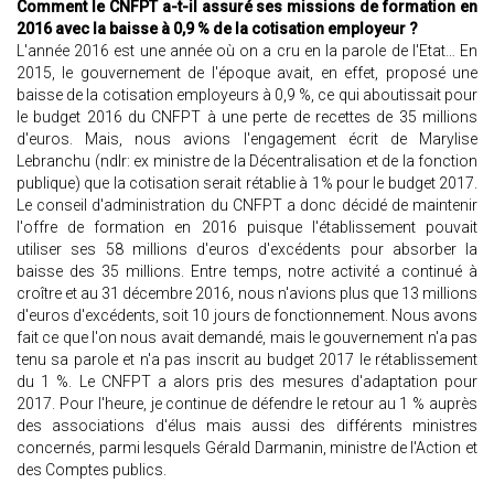
Comment le CNFPT a-t-il assuré ses missions de formation en
2016 avec la baisse à 0,9 % de la cotisation employeur ?
L'année 2016 est une année où on a cru en la parole de l'Etat… En
2015, le gouvernement de l'époque avait, en effet, proposé une
baisse de la cotisation employeurs à 0,9 %, ce qui aboutissait pour
le budget 2016 du CNFPT à une perte de recettes de 35 millions
d'euros. Mais, nous avions l'engagement écrit de Marylise
Lebranchu (ndlr: ex ministre de la Décentralisation et de la fonction
publique) que la cotisation serait rétablie à 1% pour le budget 2017.
Le conseil d'administration du CNFPT a donc décidé de maintenir
l'offre de formation en 2016 puisque l'établissement pouvait
utiliser ses 58 millions d'euros d'excédents pour absorber la
baisse des 35 millions. Entre temps, notre activité a continué à
croître et au 31 décembre 2016, nous n'avions plus que 13 millions
d'euros d'excédents, soit 10 jours de fonctionnement. Nous avons
fait ce que l'on nous avait demandé, mais le gouvernement n'a pas
tenu sa parole et n'a pas inscrit au budget 2017 le rétablissement
du 1 %. Le CNFPT a alors pris des mesures d'adaptation pour
2017. Pour l'heure, je continue de défendre le retour au 1 % auprès
des associations d'élus mais aussi des différents ministres
concernés, parmi lesquels Gérald Darmanin, ministre de l'Action et
des Comptes publics.