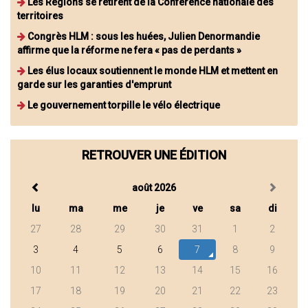
Les Régions se retirent de la Conférence nationale des
territoires
Congrès HLM : sous les huées, Julien Denormandie
affirme que la réforme ne fera « pas de perdants »
Les élus locaux soutiennent le monde HLM et mettent en
garde sur les garanties d'emprunt
Le gouvernement torpille le vélo électrique
RETROUVER UNE ÉDITION
août 2026
lu
ma
me
je
ve
sa
di
27
28
29
30
31
1
2
3
4
5
6
7
8
9
10
11
12
13
14
15
16
17
18
19
20
21
22
23