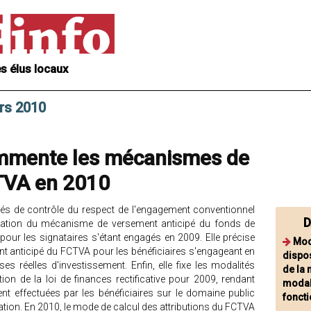
s élus locaux
rs 2010
ommente les mécanismes de
CTVA en 2010
ités de contrôle du respect de l'engagement conventionnel
D
isation du mécanisme de versement anticipé du fonds de
ur les signataires s'étant engagés en 2009. Elle précise
Mod
t anticipé du FCTVA pour les bénéficiaires s'engageant en
dispos
s réelles d'investissement. Enfin, elle fixe les modalités
de la 
tion de la loi de finances rectificative pour 2009, rendant
modal
ent effectuées par les bénéficiaires sur le domaine public
foncti
tation. En 2010, le mode de calcul des attributions du FCTVA