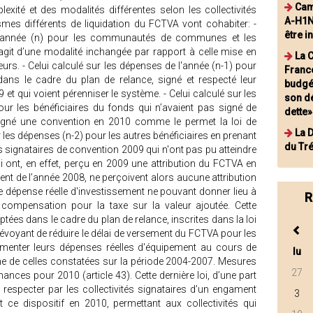
Cam
xité et des modalités différentes selon les collectivités
A-H1N
ismes différents de liquidation du FCTVA vont cohabiter: -
être i
 l’année (n) pour les communautés de communes et les
git d’une modalité inchangée par rapport à celle mise en
La 
rs. - Celui calculé sur les dépenses de l'année (n-1) pour
France
 dans le cadre du plan de relance, signé et respecté leur
budgét
t qui voient pérenniser le système. - Celui calculé sur les
son dé
our les bénéficiaires du fonds qui n’avaient pas signé de
dette»
igné une convention en 2010 comme le permet la loi de
La 
r les dépenses (n-2) pour les autres bénéficiaires en prenant
du Tr
es signataires de convention 2009 qui n'ont pas pu atteindre
qui ont, en effet, perçu en 2009 une attribution du FCTVA en
nt de l’année 2008, ne perçoivent alors aucune attribution
 dépense réelle d'investissement ne pouvant donner lieu à
R
 compensation pour la taxe sur la valeur ajoutée. Cette
es dans le cadre du plan de relance, inscrites dans la loi
prévoyant de réduire le délai de versement du FCTVA pour les
ugmenter leurs dépenses réelles d'équipement au cours de
lu
ne de celles constatées sur la période 2004-2007. Mesures
27
nances pour 2010 (article 43). Cette dernière loi, d’une part
 respecter par les collectivités signataires d’un engament
3
it ce dispositif en 2010, permettant aux collectivités qui