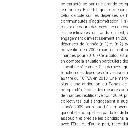
se caractérise par une grande comple
territoriales. En effet, quatre mécan
Celui calculé sur les dépenses de
communautés d'agglomération. Il s’a
œuvre au cours des exercices antérieu
les bénéficiaires du fonds qui ont,
engagement d'investissement en 2009 e
dépenses de l'année (n-1) et (n-2) p
convention en 2009 mais qui ont s
finances pour 2010. - Celui calculé su
en compte la situation particulière d
le seuil de référence. Ces derniers, 
fonction des dépenses d’investisseme
au titre du FCTVA en 2010. Une même
plus d'une attribution du Fonds de
complexité découle des mesures adopté
de finances rectificative pour 2009, 
collectivités qui s'engageaient à a
l’année 2009 par rapport à la moyen
qui ont été complétées par la loi de fi
assouplit et précise les conditions à
avec l’Etat et, d’autre part, recondu