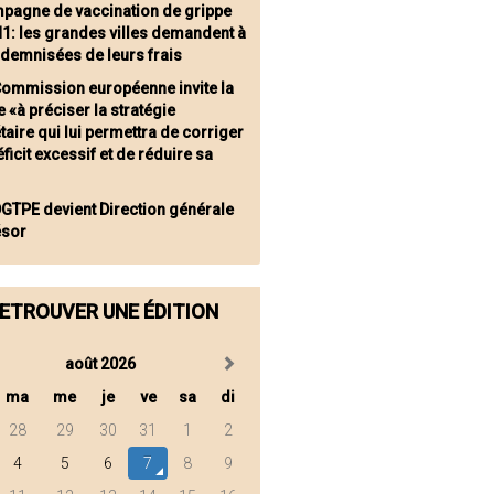
pagne de vaccination de grippe
1: les grandes villes demandent à
ndemnisées de leurs frais
Commission européenne invite la
 «à préciser la stratégie
aire qui lui permettra de corriger
ficit excessif et de réduire sa
DGTPE devient Direction générale
ésor
ETROUVER UNE ÉDITION
août 2026
ma
me
je
ve
sa
di
28
29
30
31
1
2
4
5
6
7
8
9