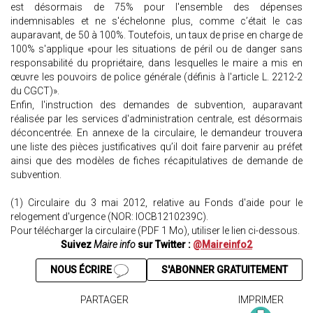
est désormais de 75% pour l'ensemble des dépenses
indemnisables et ne s'échelonne plus, comme c’était le cas
auparavant, de 50 à 100%. Toutefois, un taux de prise en charge de
100% s'applique «pour les situations de péril ou de danger sans
responsabilité du propriétaire, dans lesquelles le maire a mis en
œuvre les pouvoirs de police générale (définis à l'article L. 2212-2
du CGCT)».
Enfin, l'instruction des demandes de subvention, auparavant
réalisée par les services d'administration centrale, est désormais
déconcentrée. En annexe de la circulaire, le demandeur trouvera
une liste des pièces justificatives qu’il doit faire parvenir au préfet
ainsi que des modèles de fiches récapitulatives de demande de
subvention.
(1) Circulaire du 3 mai 2012, relative au Fonds d'aide pour le
relogement d'urgence (NOR: IOCB1210239C).
Pour télécharger la circulaire (PDF 1 Mo), utiliser le lien ci-dessous.
Suivez
Maire info
sur Twitter :
@Maireinfo2
NOUS ÉCRIRE
S'ABONNER GRATUITEMENT
PARTAGER
IMPRIMER