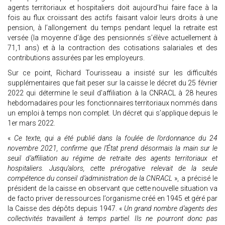
agents territoriaux et hospitaliers doit aujourd’hui faire face à la
fois au flux croissant des actifs faisant valoir leurs droits à une
pension, à l’allongement du temps pendant lequel la retraite est
versée (la moyenne d’âge des pensionnés s’élève actuellement à
71,1 ans) et à la contraction des cotisations salariales et des
contributions assurées par les employeurs.
Sur ce point, Richard Tourisseau a insisté sur les difficultés
supplémentaires que fait peser sur la caisse le décret du 25 février
2022 qui détermine le seuil d'affiliation à la CNRACL à 28 heures
hebdomadaires pour les fonctionnaires territoriaux nommés dans
un emploi à temps non complet. Un décret qui s’applique depuis le
1er mars 2022.
«
Ce texte, qui a été publié dans la foulée de l’ordonnance du 24
novembre 2021, confirme que l’État prend désormais la main sur le
seuil d’affiliation au régime de retraite des agents territoriaux et
hospitaliers. Jusqu’alors, cette prérogative relevait de la seule
compétence du conseil d’administration de la CNRACL
», a précisé le
président de la caisse en observant que cette nouvelle situation va
de facto priver de ressources l’organisme créé en 1945 et géré par
la Caisse des dépôts depuis 1947. «
Un grand nombre d’agents des
collectivités travaillent à temps partiel. Ils ne pourront donc pas