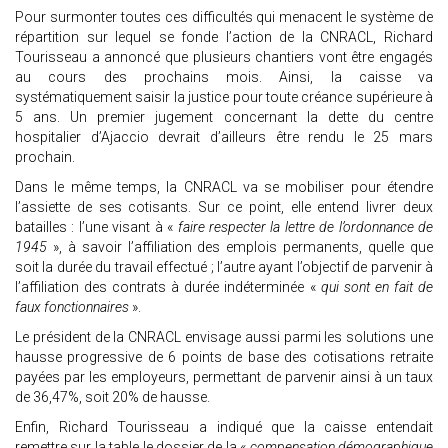
Pour surmonter toutes ces difficultés qui menacent le système de
répartition sur lequel se fonde l’action de la CNRACL, Richard
Tourisseau a annoncé que plusieurs chantiers vont être engagés
au cours des prochains mois. Ainsi, la caisse va
systématiquement saisir la justice pour toute créance supérieure à
5 ans. Un premier jugement concernant la dette du centre
hospitalier d’Ajaccio devrait d’ailleurs être rendu le 25 mars
prochain.
Dans le même temps, la CNRACL va se mobiliser pour étendre
l’assiette de ses cotisants. Sur ce point, elle entend livrer deux
batailles : l’une visant à «
faire respecter la lettre de l’ordonnance de
1945
», à savoir l’affiliation des emplois permanents, quelle que
soit la durée du travail effectué ; l’autre ayant l’objectif de parvenir à
l’affiliation des contrats à durée indéterminée «
qui sont en fait de
faux fonctionnaires
».
Le président de la CNRACL envisage aussi parmi les solutions une
hausse progressive de 6 points de base des cotisations retraite
payées par les employeurs, permettant de parvenir ainsi à un taux
de 36,47%, soit 20% de hausse.
Enfin, Richard Tourisseau a indiqué que la caisse entendait
remettre sur la table le dossier de la «
compensation démographique