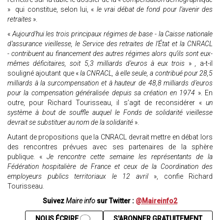
» qui constitue, selon lui, «
le vrai débat de fond pour l’avenir des
retraites
».
«
Aujourd’hui les trois principaux régimes de base - la Caisse nationale
d’assurance vieillesse, le Service des retraites de l’État et la CNRACL
- contribuent au financement des autres régimes alors qu’ils sont eux-
mêmes déficitaires, soit 5,3 milliards d’euros à eux trois
»
,
a-t-il
souligné ajoutant que «
la CNRACL, à elle seule, a contribué pour 28,5
milliards à la surcompensation et à hauteur de 48,8 milliards d’euros
pour la compensation généralisée depuis sa création en 1974
». En
outre, pour Richard Tourisseau, il s’agit de reconsidérer «
un
système à bout de souffle auquel le Fonds de solidarité vieillesse
devrait se substituer au nom de la solidarité
».
Autant de propositions que la CNRACL devrait mettre en débat lors
des rencontres prévues avec ses partenaires de la sphère
publique. «
Je rencontre cette semaine les représentants de la
Fédération hospitalière de France et ceux de la Coordination des
employeurs publics territoriaux le 12 avril
», confie Richard
Tourisseau.
Suivez
Maire info
sur Twitter :
@Maireinfo2
NOUS ÉCRIRE
S'ABONNER GRATUITEMENT