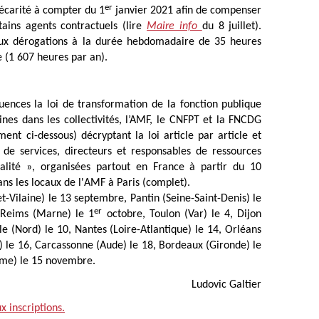
er
récarité à compter du 1
janvier 2021 afin de compenser
tains agents contractuels (lire
Maire info
du 8 juillet).
 aux dérogations à la durée hebdomadaire de 35 heures
e (1 607 heures par an).
ences la loi de transformation de la fonction publique
nes dans les collectivités, l’AMF, le CNFPT et la FNCDG
nt ci-dessous) décryptant la loi article par article et
 de services, directeurs et responsables de ressources
alité », organisées partout en France à partir du 10
ns les locaux de l'AMF à Paris (complet).
et-Vilaine) le 13 septembre, Pantin (Seine-Saint-Denis) le
er
 Reims (Marne) le 1
octobre, Toulon (Var) le 4, Dijon
lle (Nord) le 10, Nantes (Loire-Atlantique) le 14, Orléans
d) le 16, Carcassonne (Aude) le 18, Bordeaux (Gironde) le
ôme) le 15 novembre.
Ludovic Galtier
 inscriptions.