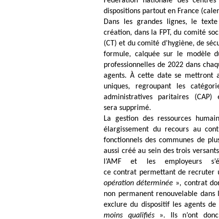
Fédération nationale des centres
dispositions partout en France (cale
Dans les grandes lignes, le texte
création, dans la FPT, du comité soc
(CT) et du comité d’hygiène, de sécu
formule, calquée sur le modèle du
professionnelles de 2022 dans chaq
agents. À cette date se mettront a
uniques, regroupant les catégor
administratives paritaires (CAP
sera supprimé.
La gestion des ressources humain
élargissement du recours au cont
fonctionnels des communes de plus
aussi créé au sein des trois versants
l’AMF et les employeurs s’ét
ce contrat permettant de recrute
opération déterminée
», contrat do
non permanent renouvelable dans la 
exclure du dispositif les agents de
moins qualifiés
». Ils n’ont don