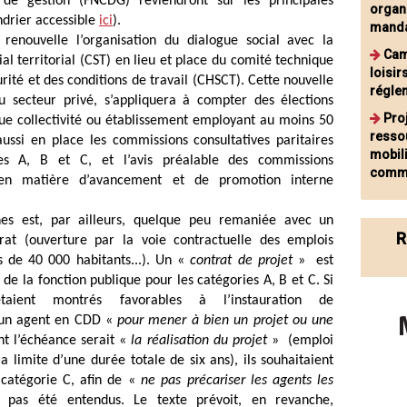
 de gestion (FNCDG) reviendront sur les principales
organi
ndrier accessible
ici
).
manda
 renouvelle l’organisation du dialogue social avec la
Cam
ial territorial (CST) en lieu et place du comité technique
loisir
rité et des conditions de travail (CHSCT). Cette nouvelle
régle
 secteur privé, s’appliquera à compter des élections
Pro
ue collectivité ou établissement employant au moins 50
resso
ussi en place les commissions consultatives paritaires
mobil
ies A, B et C, et l’avis préalable des commissions
comm
) en matière d’avancement et de promotion interne
es est, par ailleurs, quelque peu remaniée avec un
R
rat (ouverture par la voie contractuelle des emplois
 de 40 000 habitants...). Un «
contrat de projet
» est
 de la fonction publique pour les catégories A, B et C. Si
aient montrés favorables à l’instauration de
r un agent en CDD «
pour mener à bien un projet ou une
nt l’échéance serait «
la réalisation du projet
» (emploi
limite d’une durée totale de six ans), ils souhaitaient
 catégorie C, afin de «
ne pas précariser les agents les
c pas été entendus. Le texte prévoit, en revanche,