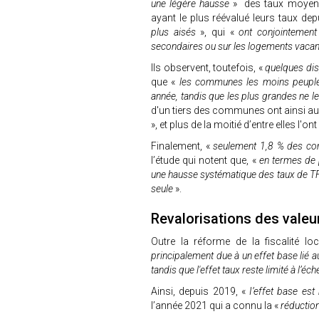
une légère hausse
» des taux moyen
ayant le plus réévalué leurs taux de
plus aisés
», qui «
ont conjointement 
secondaires ou sur les logements vaca
Ils observent, toutefois, «
quelques dis
que «
les communes les moins peuplée
année, tandis que les plus grandes ne l
d'un tiers des communes ont ainsi a
», et plus de la moitié d’entre elles I'
Finalement, «
seulement 1,8 % des co
l’étude qui notent que, «
en termes de 
une hausse systématique des taux de TFP
seule
».
Revalorisations des valeu
Outre la réforme de la fiscalité loc
principalement due à un effet base lié au
tandis que l'effet taux reste limité à l’éch
Ainsi, depuis 2019, «
I’effet base est 
l’année 2021 qui a connu la «
réduction