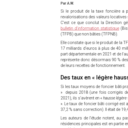
Par A.W.
Si le produit de la taxe foncière a 
revalorisations des valeurs locatives 
C’est ce que conclut la Direction g
bulletin d’information statistique
(Bis)
(TFPB) que non bâties (TFPNB).
Elle constate que si le produit de la
17 milliards d’euros à plus de 40 mill
part départementale en 2021 et de l’a
représente donc désormais 90 % des 
de leurs recettes de fonctionnement.
Des taux en « légère hau
Si les taux moyens de foncier bâti p
» depuis 2018 (une fois corrigés de
2021), ils s’avèrent en «
hausse légère
». Le taux de foncier bâti corrigé es
37,2 % sans correction). Il était de 19
Les auteurs de l’étude notent, au pa
résidences principales est en partie e