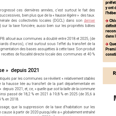
préfet
y ont
progressé ces dernières années, c’est surtout le fait des
l'héb
successives, bien plus que de la «
hausse légère
» des taux.
énérale des collectivités locales (DGCL) dans son
dernier
Chl
 sur la taxe foncière, aussi bien sur les propriétés bâties
défini
reconn
dans 
 TFPB alloué aux communes a doublé entre 2018 et 2025, (de
iards d’euros), c’est surtout sous l’effet du transfert de la
Que
ugmentation des bases assujetties à cette taxe. Son produit
Premi
recettes de fiscalité directe locale des communes et 40 %
consti
sse » depuis 2021
R
ratiqués par les communes se révèlent «
relativement stables
 la hausse liée au transfert de la part départementale en
» depuis 2021, et, ce, «
quelle que soit la taille de la commune
t ainsi passé de 18,2 % en 2021 à 19,8 % en 2025 (de 35,6 à
,4 % en 2018.
ssage, que la suppression de la taxe d’habitation sur les
n cause à partir de 2020 puisqu’elle a «
globalement entraîné