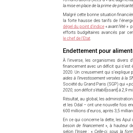
la mise en place de la prime de précarit
Malgré cette bonne situation financièr
la forte hausse des tarifs de l’énerg
dégel du point d'indice
«
avant l’été
» p
efforts budgétaires avancés par cert
le chef de l’Etat
.
Endettement pour alimente
À l’inverse, les organismes divers 
financement avec un déficit qui s’est é
2020. Un creusement qui s’explique pr
aides à l’investissement versées à la 
Société du Grand Paris (SGP) qui «
po
2020, son déficit s’établi
[ssant]
à 2,9 mi
Résultat, au global, les administration
et les Odal – ont une nouvelle fois enr
600 millions d’euros, après 3,5 millia
En ce qui concerne la dette, les Apul
besoin de financement
», à hauteur d
selon l’Insee : «
Celle-ci, sous la fo