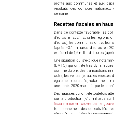
profité aux communes et aux dépar
résultats des comptes nationaux 
semaine.
Recettes fiscales en hau
Dans ce contexte favorable, les coll
d’euros en 2021. Et si les régions on
d’euros), les communes ont vu leur c
(après +3,1 milliards d’euros en 2
excédent de 1,6 milliard d’euros (après
Une situation qui s’explique notamme
(DMTO) qui ont été très dynamiques 
comme du prix des transactions immob
outre, les ventes (et autres recettes 
également redressés, notamment en c
une année 2020 marquée par les conf
Des hausses qui ont été toutefois att
sur la production (-7,5 milliards sur 
fiscale mise en œuvre par le gouv
fonctionnement des collectivités a
rémunérations (liées à «
une augmentati