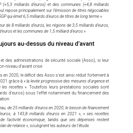
SGP (+5,3 milliards d’euros) et des communes (+4,8 milliards
ul repose principalement sur l’émission de titres négociables
a SGP qui émet 6,5 milliards d’euros de titres de long terme
».
ur de 8 milliards d’euros, les régions de 3,5 milliards d’euros,
 d’euros et les communes de 1,5 milliard d’euros
».
toujours au-dessus du niveau d’avant
 et des administrations de sécurité sociale (Asso), si leur
 son niveau d’avant crise.
s en 2020, le déficit des Asso s’est ainsi réduit fortement à
2021 grâce à «
la levée progressive des mesures d’urgence et
 les recettes
». Toutefois leurs prestations sociales sont
iards d’euros) sous l’effet notamment du financement des
ation.
au, de 25 milliards d’euros en 2020, le besoin de financement
d’euros, à 143,8 milliards d’euros en 2021
», «
ses recettes
de l’activité économique, tandis que ses dépenses restent
plan de relance
», soulignent les auteurs de l’étude.