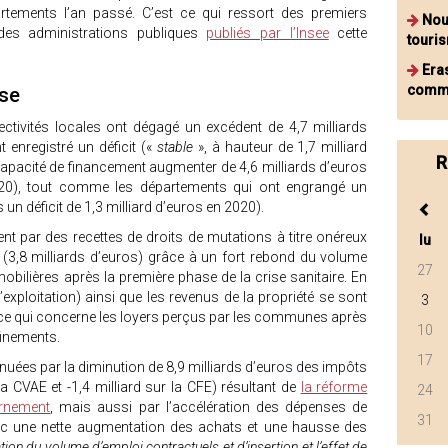
tements l’an passé. C’est ce qui ressort des premiers
Nou
des administrations publiques
publiés par l’Insee
cette
touri
Era
commu
sse
ectivités locales ont dégagé un excédent de 4,7 milliards
t enregistré un déficit («
stable
», à hauteur de 1,7 milliard
R
apacité de financement augmenter de 4,6 milliards d’euros
020), tout comme les départements qui ont engrangé un
 un déficit de 1,3 milliard d’euros en 2020).
nt par des recettes de droits de mutations à titre onéreux
lu
(3,8 milliards d’euros) grâce à un fort rebond du volume
27
ilières après la première phase de la crise sanitaire. En
d’exploitation) ainsi que les revenus de la propriété se sont
3
e qui concerne les loyers perçus par les communes après
10
inements.
17
énuées par la diminution de 8,9 milliards d’euros des impôts
la CVAE et -1,4 milliard sur la CFE) résultant de
la réforme
24
ernement
, mais aussi par l’accélération des dépenses de
31
vec une nette augmentation des achats et une hausse des
on du volume d’emploi contractuels et d’insertion et l’effet de