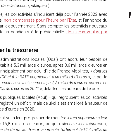
é dans la fonction publique
» ).
e, les collectivités s’inquiètent déjà pour l’année 2022 avec
ie,
non compensée pour l’heure par l’Etat
, et l’annonce du
ar le gouvernement. Sans compter les potentiels nouveaux
ains candidats à la présidentielle,
dont ceux voulus par
r la trésorerie
d’administrations locales (Odal) ont accru leur besoin de
tablit à 5,3 milliards d’euros, après 3,6 milliards d’euros en
incipalement par celui d’Île-de-France Mobilités, «
dont les
SNCF et à la RATP augmentent d’un milliard d’euros
», et par la
ursuit ses investissements, à 2,7 milliards d’euros, comme en
lliards d’euros en 2021
», détaillent les auteurs de l’étude.
s publiques locales (Apul) – qui regroupent les collectivités
egistré un déficit, mais celui-ci s’est amélioré à hauteur de
rds d’euros en 2020.
 ont vu la leur progresser de manière «
très supérieure à leur
e 15,8 milliards d’euros, ce qui «
alimente leur trésorerie
»,
rme de dépôt au Trésor, augmente fortement (+14,4 milliards