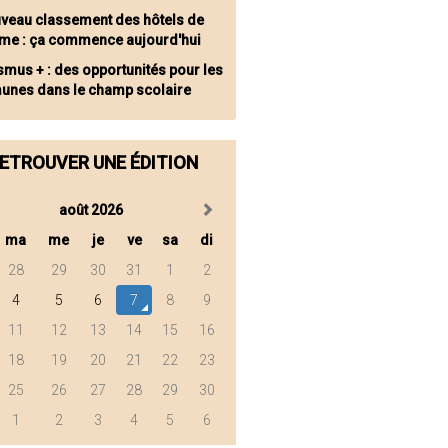
veau classement des hôtels de
sme : ça commence aujourd'hui
smus + : des opportunités pour les
nes dans le champ scolaire
ETROUVER UNE ÉDITION
août 2026
ma
me
je
ve
sa
di
28
29
30
31
1
2
4
5
6
7
8
9
11
12
13
14
15
16
18
19
20
21
22
23
25
26
27
28
29
30
1
2
3
4
5
6