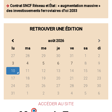
Contrat SNCF Réseau et État : « augmentation massive »
des investissements ferroviaires d'ici 2033
RETROUVER UNE ÉDITION
août 2026
lu
ma
me
je
ve
sa
di
27
28
29
30
31
1
2
3
4
5
6
7
8
9
10
11
12
13
14
15
16
17
18
19
20
21
22
23
24
25
26
27
28
29
30
31
1
2
3
4
5
6
ACCÉDER AU SITE