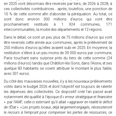
en 2025 vont désormais être reversés par tiers, de 2026 à 2028, à
ces collectivités contributrices… après, toutefois, une ponction de
10 % de cette somme afin d’abonder la péréquation. Au total, ce
sont donc environ 300 millions d’euros qui vont être
prochainement restitués à 1 924 communes, 171
intercommunalités, la moitié des départements et 12 régions.
Dans le détail, ce sont un peu plus de 75 millions d’euros qui vont
être reversés cette année aux communes, après le prélèvement de
250 millions d’euros qu’elles avaient subi en 2025. En moyenne, la
restitution s’élève à un peu moins de 39 000 euros par commune,
Paris touchant sans surprise près du tiers de cette somme (24
millions d’euros) tandis que Châtillon-lès-Sons, dans l’Aisne, et ses
quelque 83 habitants se voient attribuer le montant le plus faible,
avec 301 euros.
Du côté des mauvaises nouvelles, il y a les nouveaux prélèvements
votés dans le budget 2026 et dont l’objectif est toujours de ralentir
les dépenses des collectivités. Ce dispositif créé l’an passé avait
notamment été qualifié à l’époque d’«
erreur stratégique et financière
» par l’AMF, celle-ci estimant qu’il allait «
aggraver en réalité le déficit
de l’État
». «
Les projets locaux, déjà largement engagés, nécessiteront
le recours à l’emprunt pour compenser les pertes de ressources, ce