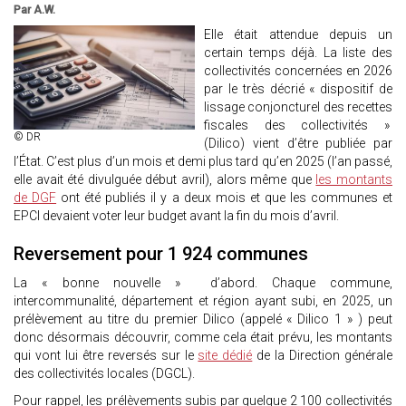
Par A.W.
Elle était attendue depuis un
certain temps déjà. La liste des
collectivités concernées en 2026
par le très décrié « dispositif de
lissage conjoncturel des recettes
fiscales des collectivités »
© DR
(Dilico) vient d’être publiée par
l’État. C’est plus d’un mois et demi plus tard qu’en 2025 (l’an passé,
elle avait été divulguée début avril), alors même que
les montants
de DGF
ont été publiés il y a deux mois et que les communes et
EPCI devaient voter leur budget avant la fin du mois d’avril.
Reversement pour 1 924 communes
La « bonne nouvelle » d’abord. Chaque commune,
intercommunalité, département et région ayant subi, en 2025, un
prélèvement au titre du premier Dilico (appelé « Dilico 1 » ) peut
donc désormais découvrir, comme cela était prévu, les montants
qui vont lui être reversés sur le
site dédié
de la Direction générale
des collectivités locales (DGCL).
Pour rappel, les prélèvements subis par quelque 2 100 collectivités