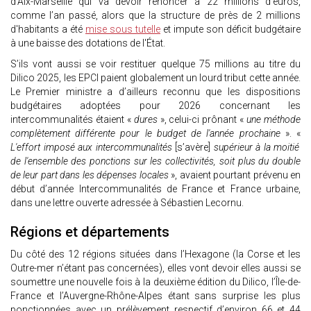
d’Aix-Marseille qui va devoir renoncer à 22 millions d’euros,
comme l’an passé, alors que la structure de près de 2 millions
d'habitants a été
mise sous tutelle
et impute son déficit budgétaire
à une baisse des dotations de l'État.
S’ils vont aussi se voir restituer quelque 75 millions au titre du
Dilico 2025, les EPCI paient globalement un lourd tribut cette année.
Le Premier ministre a d’ailleurs reconnu que les dispositions
budgétaires adoptées pour 2026 concernant les
intercommunalités étaient «
dures
», celui-ci prônant «
une méthode
complètement différente pour le budget de l'année prochaine
». «
L'effort imposé aux intercommunalités
[s’avère]
supérieur à la moitié
de l'ensemble des ponctions sur les collectivités, soit plus du double
de leur part dans les dépenses locales
», avaient pourtant prévenu en
début d’année Intercommunalités de France et France urbaine,
dans une lettre ouverte adressée à Sébastien Lecornu.
Régions et départements
Du côté des 12 régions situées dans l’Hexagone (la Corse et les
Outre-mer n’étant pas concernées), elles vont devoir elles aussi se
soumettre une nouvelle fois à la deuxième édition du Dilico, l’Île-de-
France et l’Auvergne-Rhône-Alpes étant sans surprise les plus
ponctionnées avec un prélèvement respectif d’environ 66 et 44