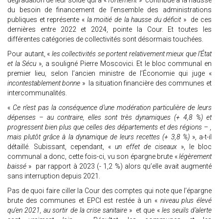
dégradation de leur solde qui a «
fortement
» contribué à la hausse
du besoin de financement de l’ensemble des administrations
publiques et représente «
la moitié de la hausse du
déficit
» de ces
dernières entre 2022 et 2024, pointe la Cour. Et toutes les
différentes catégories de collectivités sont désormais touchées.
Pour autant, «
les collectivités se portent relativement mieux que l’État
et la Sécu
», a souligné Pierre Moscovici. Et le bloc communal en
premier lieu, selon l’ancien ministre de l’Économie qui juge «
incontestablement bonne
» la situation financière des communes et
intercommunalités.
«
Ce n’est pas la conséquence d’une modération particulière de leurs
dépenses – au contraire, elles sont très dynamiques (+ 4,8 %) et
progressent bien plus que celles des départements et des régions – ,
mais plutôt grâce à la dynamique de leurs recettes (+ 3,8 %)
», a-t-il
détaillé. Subissant, cependant, «
un effet de ciseaux
», le bloc
communal a donc, cette fois-ci, vu son épargne brute «
légèrement
baissé
» par rapport à 2023 (- 1,2 %) alors qu’elle avait augmenté
sans interruption depuis 2021.
Pas de quoi faire ciller la Cour des comptes qui note que l’épargne
brute des communes et EPCI est restée à un «
niveau plus élevé
qu’en 2021, au sortir de la crise sanitaire
» et que «
les seuils d’alerte