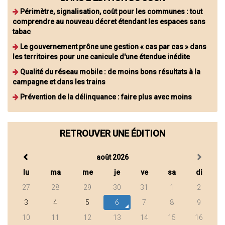
Périmètre, signalisation, coût pour les communes : tout
comprendre au nouveau décret étendant les espaces sans
tabac
Le gouvernement prône une gestion « cas par cas » dans
les territoires pour une canicule d'une étendue inédite
Qualité du réseau mobile : de moins bons résultats à la
campagne et dans les trains
Prévention de la délinquance : faire plus avec moins
RETROUVER UNE ÉDITION
août 2026
lu
ma
me
je
ve
sa
di
27
28
29
30
31
1
2
3
4
5
6
7
8
9
10
11
12
13
14
15
16