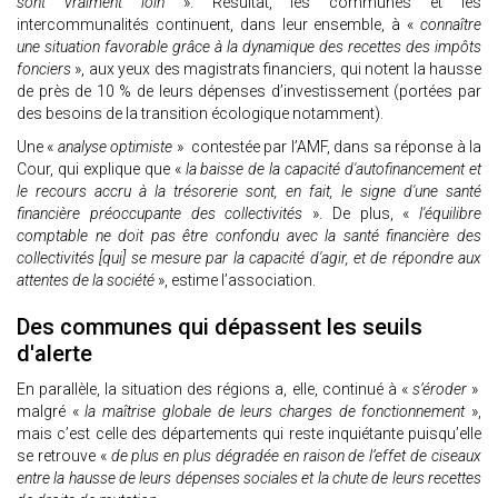
sont vraiment loin
». Résultat, les communes et les
intercommunalités continuent, dans leur ensemble, à «
connaître
une situation favorable grâce à la dynamique des recettes des impôts
fonciers
», aux yeux des magistrats financiers, qui notent la hausse
de près de 10 % de leurs dépenses d’investissement (portées par
des besoins de la transition écologique notamment).
Une «
analyse optimiste
» contestée par l’AMF, dans sa réponse à la
Cour, qui explique que «
la baisse de la capacité d'autofinancement et
le recours accru à la trésorerie sont, en fait, le signe d'une santé
financière préoccupante des collectivités
». De plus, «
l'équilibre
comptable ne doit pas être confondu avec la santé financière des
collectivités [qui] se mesure par la capacité d'agir, et de répondre aux
attentes de la société
», estime l’association.
Des communes qui dépassent les seuils
d'alerte
En parallèle, la situation des régions a, elle, continué à «
s’éroder
»
malgré «
la maîtrise globale de leurs charges de fonctionnement
»,
mais c’est celle des départements qui reste inquiétante puisqu’elle
se retrouve «
de plus en plus dégradée en raison de l’effet de ciseaux
entre la hausse de leurs dépenses sociales et la chute de leurs recettes