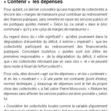
« Contenir » les dépenses
Pour autant, ce dernier considère qu’une majorité de collectivités a
encore des «
marges de manœuvre pour contribuer au redressement
des finances publiques, sans remettre en cause les services publics et
les politiques qu'elles mènent
». Selon lui, ce serait «
dans le bloc
communal
» qu'il y a le «
plus de marges de manœuvres
».
Au regard donc du «
rôle significatif
» qu’elles joueraient dans la
dégradation d’ensemble du déficit, il estime «
impératif
» que les
collectivités participent au redressement des financements
publiques. Concédant toutefois «
qu’elles sont loin d’être les
premières responsables
» de la dégradation du déficit, il estime
que «
les collectivités n’évoluent pas en vase clos
» et «
ne peuvent
donc rester à l’écart de l’effort collectif
».
Pour cela, elles doivent «
agir sur les dépenses
» en les «
contenant
»
et en les «
modérant
». «
Si une partie est contrainte (point d’indice,
normes techniques…), beaucoup de dépenses sont le fait du propre
choix des collectivités
», a fait valoir Pierre Moscovici. «
Réduire les
dépenses sans affecter les services publics est donc possible
», selon
lui.
«
Considérer les collectivités locales comme la variable d'ajustement