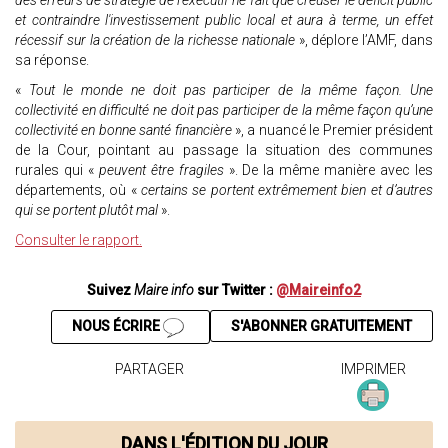
des erreurs de stratégie de l'exécutif ne fait que creuser le déficit public
et contraindre l'investissement public local et aura à terme, un effet
récessif sur la création de la richesse nationale
», déplore l’AMF, dans
sa réponse.
«
Tout le monde ne doit pas participer de la même façon. Une
collectivité en difficulté ne doit pas participer de la même façon qu’une
collectivité en bonne santé financière
», a nuancé le Premier président
de la Cour, pointant au passage la situation des communes
rurales qui «
peuvent être fragiles
». De la même manière avec les
départements, où «
certains se portent extrêmement bien et d’autres
qui se portent plutôt mal
».
Consulter le rapport.
Suivez
Maire info
sur Twitter :
@Maireinfo2
NOUS ÉCRIRE
S'ABONNER GRATUITEMENT
PARTAGER
IMPRIMER
DANS L'ÉDITION DU JOUR