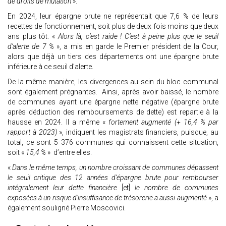
de droits de mutation
».
En 2024, leur épargne brute ne représentait que 7,6 % de leurs
recettes de fonctionnement, soit plus de deux fois moins que deux
ans plus tôt. «
Alors là, c’est raide ! C’est à peine plus que le seuil
d’alerte de 7 %
», a mis en garde le Premier président de la Cour,
alors que déjà un tiers des départements ont une épargne brute
inférieure à ce seuil d’alerte.
De la même manière, les divergences au sein du bloc communal
sont également prégnantes. Ainsi, après avoir baissé, le nombre
de communes ayant une épargne nette négative (épargne brute
après déduction des remboursements de dette) est repartie à la
hausse en 2024. Il a même «
fortement augmenté (+ 16,4 % par
rapport à 2023)
», indiquent les magistrats financiers, puisque, au
total, ce sont 5 376 communes qui connaissent cette situation,
soit «
15,4 %
» d’entre elles.
«
Dans le même temps, un nombre croissant de communes dépassent
le seuil critique des 12 années d’épargne brute pour rembourser
intégralement leur dette financière
[et]
le nombre de communes
exposées à un risque d’insuffisance de trésorerie a aussi augmenté
», a
également souligné Pierre Moscovici.