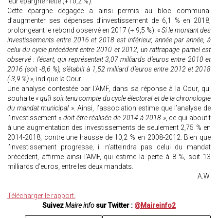
leur épargne nette (+10,2 %).
Cette épargne dégagée a ainsi permis au bloc communal
d’augmenter ses dépenses d’investissement de 6,1 % en 2018,
prolongeant le rebond observé en 2017 (+ 9,5 %). «
Si le montant des
investissements entre 2016 et 2018 est inférieur, année par année, à
celui du cycle précédent entre 2010 et 2012, un rattrapage partiel est
observé : l’écart, qui représentait 3,07 milliards d’euros entre 2010 et
2016 (soit -8,6 %), s’établit à 1,52 milliard d’euros entre 2012 et 2018
(-3,9 %)
», indique la Cour.
Une analyse contestée par l'AMF, dans sa réponse à la Cour, qui
souhaite «
qu’il soit tenu compte du cycle électoral et de la chronologie
du mandat municipal
». Ainsi, l’association estime que l’analyse de
l’investissement «
doit être réalisée de 2014 à 2018
», ce qui aboutit
à une augmentation des investissements de seulement 2,75 % en
2014-2018, contre une hausse de 10,2 % en 2008-2012. Bien que
l’investissement progresse, il n’atteindra pas celui du mandat
précédent, affirme ainsi l’AMF, qui estime la perte à 8 %, soit 13
milliards d’euros, entre les deux mandats.
A.W.
Télécharger le rapport.
Suivez
Maire info
sur Twitter :
@Maireinfo2