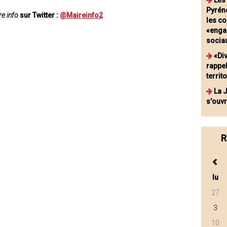
Les
Pyrén
e info
sur Twitter :
@Maireinfo2
les c
«enga
socia
«Di
rappel
territ
La 
s'ouv
R
lu
27
3
10