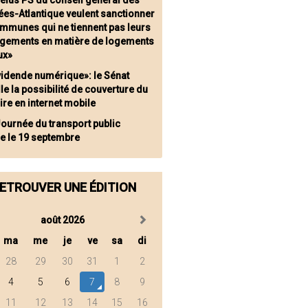
 élus PS du conseil général des
ées-Atlantique veulent sanctionner
ommunes qui ne tiennent pas leurs
gements en matière de logements
ux»
vidende numérique»: le Sénat
le la possibilité de couverture du
oire en internet mobile
Journée du transport public
re le 19 septembre
ETROUVER UNE ÉDITION
août 2026
ma
me
je
ve
sa
di
28
29
30
31
1
2
4
5
6
7
8
9
11
12
13
14
15
16