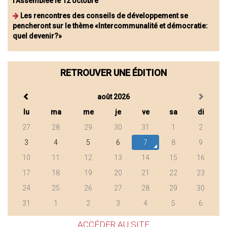
l'Assemblée le 12 octobre
Les rencontres des conseils de développement se
pencheront sur le thème «Intercommunalité et démocratie:
quel devenir?»
RETROUVER UNE ÉDITION
août 2026
lu
ma
me
je
ve
sa
di
27
28
29
30
31
1
2
3
4
5
6
7
8
9
10
11
12
13
14
15
16
17
18
19
20
21
22
23
24
25
26
27
28
29
30
31
1
2
3
4
5
6
ACCÉDER AU SITE