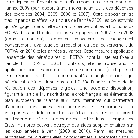
leurs dépenses d'investissement d’au moins un euro au cours de
l'année 2009 (par rapport à une moyenne annuelle des dépenses
des exercices 2004, 2005, 2006 et 2007). Cette disposition se
traduit par deux effets: - au cours de l'année 2009, les collectivités
qui s'engagent dans cette démarche percevront les attributions de
FCTVA dues au titre des dépenses engagées en 2007 et en 2008
(double attribution); - celles qui respecteront cet engagement
conserveront l'avantage de la réduction du délai de versement du
FCTVA, en 2010 et les années suivantes. Cette mesure s'applique à
l'ensemble des bénéficiaires du FCTVA, dont la liste est fixée à
l'article L. 1615-2 du CGCT. Toutefois, elle ne trouve aucune
application pour les communautés de communes (quel que soit
leur régime fiscal) et communautés d'agglomération qui
bénéficient déjà d'attributions du FCTVA l'année même de la
réalisation des dépenses éligibles. Une seconde disposition,
figurant à l'article 14, inscrit dans le droit français les éléments du
plan européen de relance aux Etats membres qui permettent
d'accorder des aides exceptionnelles et temporaires aux
entreprises afin de lutter contre les effets du resserrement du crédit
sur l'économie réelle. La mesure est limitée dans le temps. Les
Etats membres peuvent octroyer des aides supplémentaires sur
les deux années à venir (2009 et 2010). Parmi les mesures
autorisées, deux d'entre elles concernent les allégements fiscaux