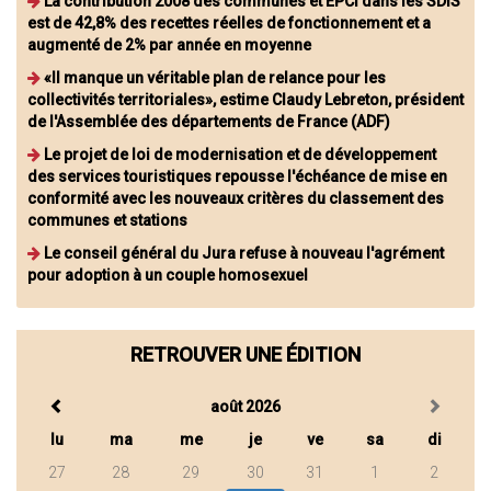
La contribution 2008 des communes et EPCI dans les SDIS
est de 42,8% des recettes réelles de fonctionnement et a
augmenté de 2% par année en moyenne
«Il manque un véritable plan de relance pour les
collectivités territoriales», estime Claudy Lebreton, président
de l'Assemblée des départements de France (ADF)
Le projet de loi de modernisation et de développement
des services touristiques repousse l'échéance de mise en
conformité avec les nouveaux critères du classement des
communes et stations
Le conseil général du Jura refuse à nouveau l'agrément
pour adoption à un couple homosexuel
RETROUVER UNE ÉDITION
août 2026
lu
ma
me
je
ve
sa
di
27
28
29
30
31
1
2