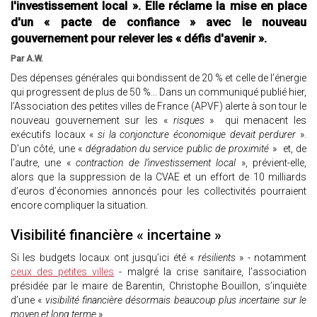
l'investissement local ». Elle réclame la mise en place
d'un « pacte de confiance » avec le nouveau
gouvernement pour relever les « défis d'avenir ».
Par A.W.
Des dépenses générales qui bondissent de 20 % et celle de l’énergie
qui progressent de plus de 50 %... Dans un communiqué publié hier,
l’Association des petites villes de France (APVF) alerte à son tour le
nouveau gouvernement sur les «
risques
» qui menacent les
exécutifs locaux «
si la conjoncture économique devait perdurer
».
D’un côté, une «
dégradation du service public de proximité
» et, de
l’autre, une «
contraction de l’investissement local
», prévient-elle,
alors que la suppression de la CVAE et un effort de 10 milliards
d’euros d’économies annoncés pour les collectivités pourraient
encore compliquer la situation.
Visibilité financière « incertaine »
Si les budgets locaux ont jusqu’ici été «
résilients
» - notamment
ceux des petites villes
- malgré la crise sanitaire, l’association
présidée par le maire de Barentin, Christophe Bouillon, s’inquiète
d’une «
visibilité financière désormais beaucoup plus incertaine sur le
moyen et long terme
».