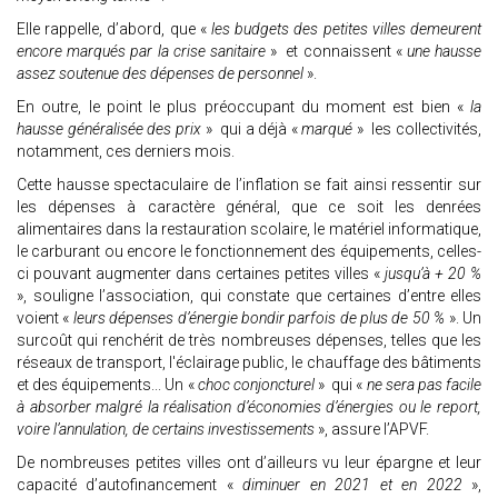
Elle rappelle, d’abord, que «
les budgets des petites villes demeurent
encore marqués par la crise sanitaire
» et connaissent «
une hausse
assez soutenue des dépenses de personnel
».
En outre, le point le plus préoccupant du moment est bien «
la
hausse généralisée des prix
» qui a déjà «
marqué
» les collectivités,
notamment, ces derniers mois.
Cette hausse spectaculaire de l’inflation se fait ainsi ressentir sur
les dépenses à caractère général, que ce soit les denrées
alimentaires dans la restauration scolaire, le matériel informatique,
le carburant ou encore le fonctionnement des équipements, celles-
ci pouvant augmenter dans certaines petites villes «
jusqu’à + 20 %
», souligne l’association, qui constate que certaines d’entre elles
voient «
leurs dépenses d’énergie bondir parfois de plus de 50 %
». Un
surcoût qui renchérit de très nombreuses dépenses, telles que les
réseaux de transport, l'éclairage public, le chauffage des bâtiments
et des équipements... Un «
choc conjoncturel
» qui «
ne sera pas facile
à absorber malgré la réalisation d’économies d’énergies ou le report,
voire l’annulation, de certains investissements
», assure l’APVF.
De nombreuses petites villes ont d’ailleurs vu leur épargne et leur
capacité d’autofinancement «
diminuer en 2021 et en 2022
»,