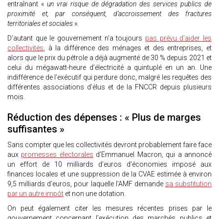
entraînant «
un vrai risque de dégradation des services publics de
proximité et, par conséquent, d’accroissement des fractures
territoriales et sociales
».
D’autant que le gouvernement n’a toujours
pas prévu d’aider les
collectivités
, à la différence des ménages et des entreprises, et
alors que le prix du pétrole a déjà augmenté de 30 % depuis 2021 et
celui du mégawatt-heure d’électricité a quintuplé en un an. Une
indifférence de l’exécutif qui perdure donc, malgré les requêtes des
différentes associations d’élus et de la FNCCR depuis plusieurs
mois.
Réduction des dépenses : « Plus de marges
suffisantes »
Sans compter que les collectivités devront probablement faire face
aux
promesses électorales
d’Emmanuel Macron, qui a annoncé
un effort de 10 milliards d’euros d’économies imposé aux
finances locales et une suppression de la CVAE estimée à environ
9,5 milliards d’euros, pour laquelle l’AMF demande
sa substitution
par un autre impôt
et non une dotation.
On peut également citer les mesures récentes prises par le
gouvernement concernant l’exécution des marchés publics et