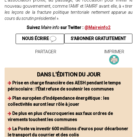
L’association profite, au passage, de l’occasion pour inviter le
nouveau gouvernement, comme l'AMF et l'AMRF avant elle, à «
tirer
les leçons de la fracture politique territoriale nettement apparue au
cours du scrutin présidentiel
».
Suivez
Maire info
sur Twitter :
@Maireinfo2
NOUS ÉCRIRE
S'ABONNER GRATUITEMENT
PARTAGER
IMPRIMER
DANS L'ÉDITION DU JOUR
Prise en charge financière des AESH pendant le temps
périscolaire : l'État refuse de soutenir les communes
Plan européen d'indépendance énergétique : les
collectivités auront leur rôle à jouer
De plus en plus d'escroqueries aux faux ordres de
virements touchent les communes
La Poste va investir 600 millions d'euros pour décarboner
le transport du courrier et des colis