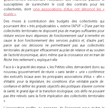
susceptibles de surenchérir le coût des contrats pour les
collectivités, dont
cinq associations d’élus ont dénoncé les «
écueils
»
.
Des mises à contribution des budgets des collectivités qui
pourraient être «
très préjudiciables
», estime l’APVF. «
D’une part les
collectivités territoriales ne disposent plus de marges suffisantes pour
réduire encore leurs dépenses de fonctionnement sauf à remettre en
cause le bon fonctionnement des services publics et, d’autre part,
parce que ces décisions ne permettraient pas aux collectivités
territoriales de participer efficacement au plan de relance et au soutien
de l’activité économique, alors même que la croissance est en train de
fléchir très nettement
», explique-t-elle.
Face à «
la gravité des enjeux
», les Petites villes demandent donc au
nouveau gouvernement de réunir «
sans tarder
» une «
c
onférence
des exécutifs locaux avec les principales associations d’élus
» afin «
d’établir, pour la législature, les conditions d’un véritable pacte de
confiance et définir les grands objectifs des politiques d’avenir comme
la santé, le grand âge et la transition écologique, ces défis ne pouvant
pas être relevés sans la forte implication des collectivités territoriales
».