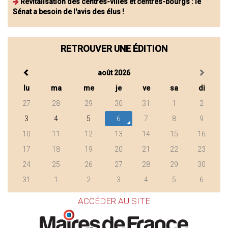
Revitalisation des centres-villes et centres-bourgs : le
Sénat a besoin de l'avis des élus !
RETROUVER UNE ÉDITION
août 2026
lu
ma
me
je
ve
sa
di
27
28
29
30
31
1
2
3
4
5
6
7
8
9
10
11
12
13
14
15
16
17
18
19
20
21
22
23
24
25
26
27
28
29
30
31
1
2
3
4
5
6
ACCÉDER AU SITE