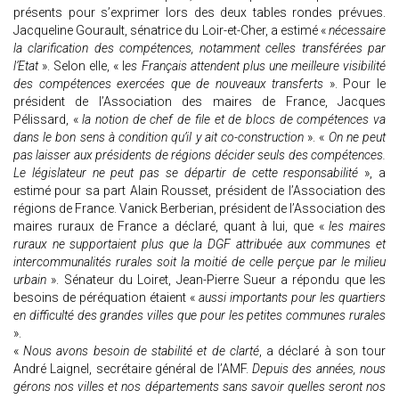
présents pour s’exprimer lors des deux tables rondes prévues.
Jacqueline Gourault, sénatrice du Loir-et-Cher, a estimé «
nécessaire
la clarification des compétences, notamment celles transférées par
l’Etat
». Selon elle, « l
es Français attendent plus une meilleure visibilité
des compétences exercées que de nouveaux transferts
». Pour le
président de l’Association des maires de France, Jacques
Pélissard, «
la notion de chef de file et de blocs de compétences va
dans le bon sens à condition qu’il y ait co-construction
». «
On ne peut
pas laisser aux présidents de régions décider seuls des compétences.
Le législateur ne peut pas se départir de cette responsabilité
», a
estimé pour sa part Alain Rousset, président de l’Association des
régions de France. Vanick Berberian, président de l’Association des
maires ruraux de France a déclaré, quant à lui, que «
les maires
ruraux ne supportaient plus que la DGF attribuée aux communes et
intercommunalités rurales soit la moitié de celle perçue par le milieu
urbain
». Sénateur du Loiret, Jean-Pierre Sueur a répondu que les
besoins de péréquation étaient «
aussi importants pour les quartiers
en difficulté des grandes villes que pour les petites communes rurales
».
«
Nous avons besoin de stabilité et de clarté
, a déclaré à son tour
André Laignel, secrétaire général de l’AMF.
Depuis des années, nous
gérons nos villes et nos départements sans savoir quelles seront nos