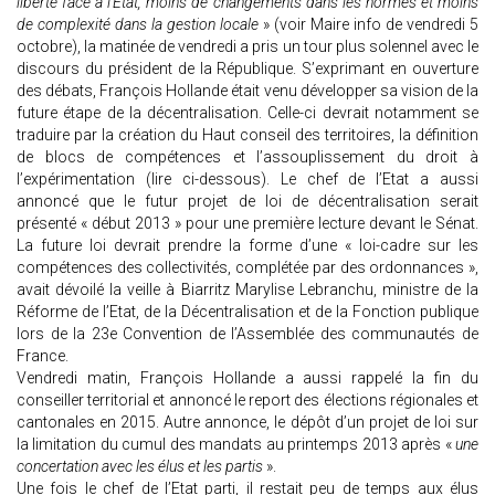
liberté face à l’Etat, moins de changements dans les normes et moins
de complexité dans la gestion locale
» (voir Maire info de vendredi 5
octobre), la matinée de vendredi a pris un tour plus solennel avec le
discours du président de la République. S’exprimant en ouverture
des débats, François Hollande était venu développer sa vision de la
future étape de la décentralisation. Celle-ci devrait notamment se
traduire par la création du Haut conseil des territoires, la définition
de blocs de compétences et l’assouplissement du droit à
l’expérimentation (lire ci-dessous). Le chef de l’Etat a aussi
annoncé que le futur projet de loi de décentralisation serait
présenté « début 2013 » pour une première lecture devant le Sénat.
La future loi devrait prendre la forme d’une « loi-cadre sur les
compétences des collectivités, complétée par des ordonnances »,
avait dévoilé la veille à Biarritz Marylise Lebranchu, ministre de la
Réforme de l’Etat, de la Décentralisation et de la Fonction publique
lors de la 23e Convention de l’Assemblée des communautés de
France.
Vendredi matin, François Hollande a aussi rappelé la fin du
conseiller territorial et annoncé le report des élections régionales et
cantonales en 2015. Autre annonce, le dépôt d’un projet de loi sur
la limitation du cumul des mandats au printemps 2013 après «
une
concertation avec les élus et les partis
».
Une fois le chef de l’Etat parti, il restait peu de temps aux élus