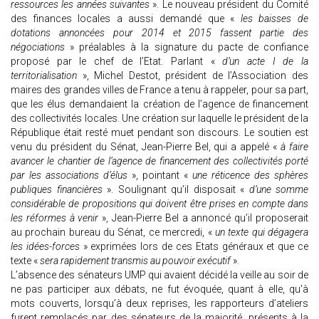
ressources les années suivantes
». Le nouveau président du Comité
des finances locales a aussi demandé que «
les baisses de
dotations annoncées pour 2014 et 2015 fassent partie des
négociations
» préalables à la signature du pacte de confiance
proposé par le chef de l’Etat. Parlant «
d’un acte I de la
territorialisation
», Michel Destot, président de l’Association des
maires des grandes villes de France a tenu à rappeler, pour sa part,
que les élus demandaient la création de l’agence de financement
des collectivités locales. Une création sur laquelle le président de la
République était resté muet pendant son discours. Le soutien est
venu du président du Sénat, Jean-Pierre Bel, qui a appelé «
à faire
avancer le chantier de l’agence de financement des collectivités porté
par les associations d’élus
», pointant «
une réticence des sphères
publiques financières
». Soulignant qu’il disposait «
d’une somme
considérable de propositions qui doivent être prises en compte dans
les réformes à venir
», Jean-Pierre Bel a annoncé qu’il proposerait
au prochain bureau du Sénat, ce mercredi, «
un texte qui dégagera
les idées-forces
» exprimées lors de ces Etats généraux et que ce
texte «
sera rapidement transmis au pouvoir exécutif
».
L’absence des sénateurs UMP qui avaient décidé la veille au soir de
ne pas participer aux débats, ne fut évoquée, quant à elle, qu’à
mots couverts, lorsqu’à deux reprises, les rapporteurs d’ateliers
furent remplacés par des sénateurs de la majorité, présents à la