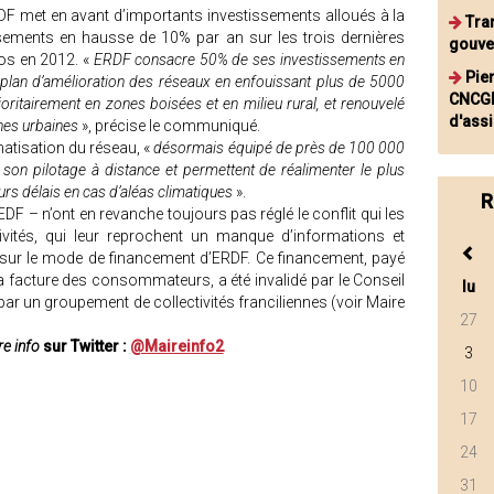
DF met en avant d’importants investissements alloués à la
Tran
sements en hausse de 10% par an sur les trois dernières
gouve
ros en 2012. «
ERDF consacre 50% de ses investissements en
Pie
n plan d’amélioration des réseaux en enfouissant plus de 5000
CNCGD
oritairement en zones boisées et en milieu rural, et renouvelé
d'assi
nes urbaines
», précise le communiqué.
atisation du réseau, «
désormais équipé de près de 100 000
 son pilotage à distance et permettent de réalimenter le plus
urs délais en cas d’aléas climatiques
».
R
DF – n’ont en revanche toujours pas réglé le conflit qui les
ités, qui leur reprochent un manque d’informations et
sur le mode de financement d’ERDF. Ce financement, payé
a facture des consommateurs, a été invalidé par le Conseil
lu
par un groupement de collectivités franciliennes (voir Maire
27
e info
sur Twitter :
@Maireinfo2
3
10
17
24
31