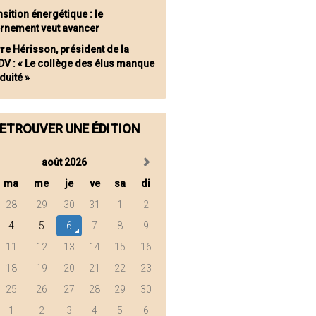
sition énergétique : le
rnement veut avancer
rre Hérisson, président de la
V : « Le collège des élus manque
duité »
ETROUVER UNE ÉDITION
août 2026
ma
me
je
ve
sa
di
28
29
30
31
1
2
4
5
6
7
8
9
11
12
13
14
15
16
18
19
20
21
22
23
25
26
27
28
29
30
1
2
3
4
5
6