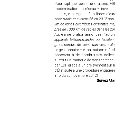
Pour expliquer ces améliorations, ER
modernisation du réseau – investis
années, et atteignant 3 milliards d’eu
zone rurale et a intensifié en 2012 so
km de lignes électriques existantes maj
près de 1000 km de câbles dans les zo
Autre amélioration annoncée : l’autom
appareils télécommandés qui facilitent
grand nombre de clients dans les meille
Le gestionnaire – et sa maison mère E
opposent à de nombreuses collectiv
surtout un manque de transparence 
par EDF grâce à un prélèvement sur l
d’État suite à une procédure engagée 
Info du 29 novembre 2012)
Suivez
Mair