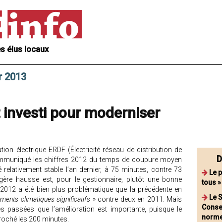
s élus locaux
r 2013
 investi pour moderniser
tion électrique ERDF (Électricité réseau de distribution de
D
communiqué les chiffres 2012 du temps de coupure moyen
té relativement stable l’an dernier, à 75 minutes, contre 73
Le p
égère hausse est, pour le gestionnaire, plutôt une bonne
tous »
2012 a été bien plus problématique que la précédente en
Le S
ments climatiques significatifs
» contre deux en 2011. Mais
Consei
s passées que l’amélioration est importante, puisque le
norm
roché les 200 minutes.