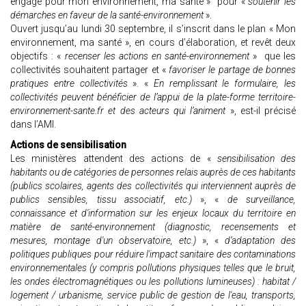
engagé pour mon environnement, ma santé » pour «
soutenir les
démarches en faveur de la santé-environnement
».
Ouvert jusqu’au lundi 30 septembre, il s’inscrit dans le plan « Mon
environnement, ma santé », en cours d’élaboration, et revêt deux
objectifs : «
recenser les actions en santé-environnement
» que les
collectivités souhaitent partager et «
favoriser le partage de bonnes
pratiques entre collectivités
». «
En remplissant le formulaire, les
collectivités peuvent bénéficier de l’appui de la plate-forme territoire-
environnement-sante.fr et des acteurs qui l’animent
», est-il précisé
dans l’AMI.
Actions de sensibilisation
Les ministères attendent des actions de «
sensibilisation des
habitants ou de catégories de personnes relais auprès de ces habitants
(publics scolaires, agents des collectivités qui interviennent auprès de
publics sensibles, tissu associatif, etc.)
», «
de surveillance,
connaissance et d'information sur les enjeux locaux du territoire en
matière de santé-environnement (diagnostic, recensements et
mesures, montage d'un observatoire, etc.)
», «
d’adaptation des
politiques publiques pour réduire l'impact sanitaire des contaminations
environnementales (y compris pollutions physiques telles que le bruit,
les ondes électromagnétiques ou les pollutions lumineuses) : habitat /
logement / urbanisme, service public de gestion de l'eau, transports,