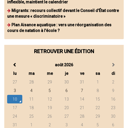
inflexible, maintient le calendrier
Migrants: recours collectif devant le Conseil d'État contre
une mesure « discriminatoire »
Plan Aisance aquatique : vers une réorganisation des
cours de natation à l'école ?
RETROUVER UNE ÉDITION
août 2026
lu
ma
me
je
ve
sa
di
27
28
29
30
31
1
2
3
4
5
6
7
8
9
10
11
12
13
14
15
16
17
18
19
20
21
22
23
24
25
26
27
28
29
30
31
1
2
3
4
5
6