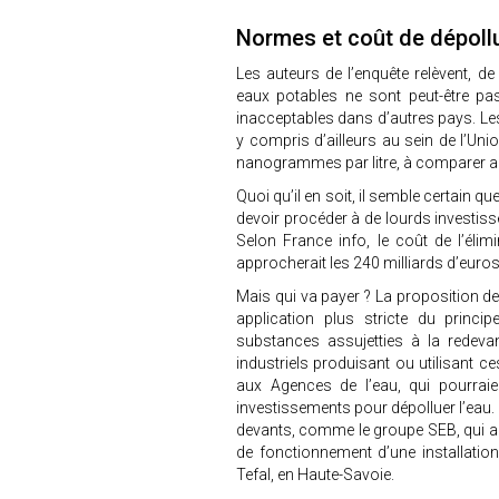
Normes et coût de dépoll
Les auteurs de l’enquête relèvent, d
eaux potables ne sont peut-être pa
inacceptables dans d’autres pays. Le
y compris d’ailleurs au sein de l’Uni
nanogrammes par litre, à comparer 
Quoi qu’il en soit, il semble certain
devoir procéder à de lourds investis
Selon France info, le coût de l’éli
approcherait les 240 milliards d’euros
Mais qui va payer ? La proposition de
application plus stricte du princi
substances assujetties à la redevanc
industriels produisant ou utilisant 
aux Agences de l’eau, qui pourraien
investissements pour dépolluer l’eau.
devants, comme le groupe SEB, qui a 
de fonctionnement d’une installatio
Tefal, en Haute-Savoie.