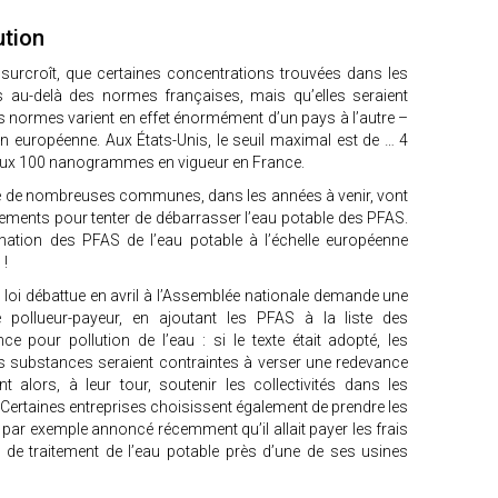
ution
e surcroît, que certaines concentrations trouvées dans les
s au-delà des normes françaises, mais qu’elles seraient
s normes varient en effet énormément d’un pays à l’autre –
on européenne. Aux États-Unis, le seuil maximal est de … 4
aux 100 nanogrammes en vigueur en France.
 que de nombreuses communes, dans les années à venir, vont
sements pour tenter de débarrasser l’eau potable des PFAS.
mination des PFAS de l’eau potable à l’échelle européenne
 !
 loi débattue en avril à l’Assemblée nationale demande une
pe pollueur-payeur, en ajoutant les PFAS à la liste des
e pour pollution de l’eau : si le texte était adopté, les
ces substances seraient contraintes à verser une redevance
t alors, à leur tour, soutenir les collectivités dans les
 Certaines entreprises choisissent également de prendre les
par exemple annoncé récemment qu’il allait payer les frais
n de traitement de l’eau potable près d’une de ses usines