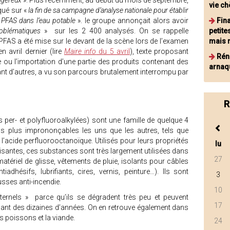
ngereux
». Plus récemment, au début du mois de septembre,
vie ch
qué sur «
la fin de sa campagne d’analyse nationale pour établir
 PFAS dans l’eau potable
». le groupe annonçait alors avoir
Fina
oblématiques
» sur les 2 400 analysés. On se rappelle
petite
FAS a été mise sur le devant de la scène lors de l’examen
mais r
n avril dernier (lire
Maire info
du 5 avril
), texte proposant
Rén
te ou l’importation d’une partie des produits contenant des
arnaqu
ant d’autres, a vu son parcours brutalement interrompu par
R
per- et polyfluoroalkylées) sont une famille de quelque 4
plus imprononçables les uns que les autres, tels que
l’acide perfluorooctanoïque. Utilisés pour leurs propriétés
lu
lisantes, ces substances sont très largement utilisées dans
27
matériel de glisse, vêtements de pluie, isolants pour câbles
tiadhésifs, lubrifiants, cires, vernis, peinture…). Ils sont
3
sses anti-incendie.
10
ernels » parce qu’ils se dégradent très peu et peuvent
17
endant des dizaines d’années. On en retrouve également dans
les poissons et la viande.
24