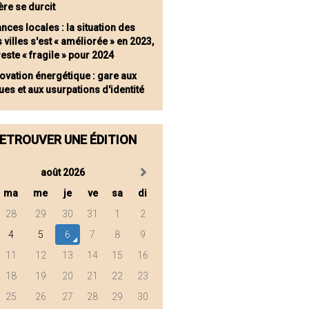
ère se durcit
nces locales : la situation des
s villes s'est « améliorée » en 2023,
este « fragile » pour 2024
ovation énergétique : gare aux
es et aux usurpations d'identité
ETROUVER UNE ÉDITION
août 2026
ma
me
je
ve
sa
di
28
29
30
31
1
2
4
5
6
7
8
9
11
12
13
14
15
16
18
19
20
21
22
23
25
26
27
28
29
30