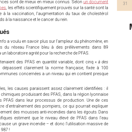
tances sont de mieux en mieux connus. Selon
un document
31
lpes
, les effets scientifiquement prouvés sur la santé sont la
e à la vaccination, l’augmentation du taux de cholestérol
ids à la naissance et le cancer du rein.
lués
e info a voulu en savoir plus sur l’ampleur du phénomène, en
stes du réseau France bleu à des prélèvements dans 89
 un laboratoire agréé pour la recherche de PFAS.
tenaient des PFAS en quantité variable, dont cinq «
à des
 dépassent clairement la norme française, fixée à 100
communes concernées a un niveau qui en contient presque
, les causes paraissent assez clairement identifiées : il
es chimiques produisant des PFAS, dans la région lyonnaise
es PFAS dans leur processus de production. Une de ces
e d’entraînement des pompiers, ce qui pourrait expliquer
sellement des mousses anti-incendies dans les égouts. Dans
iques estiment que le niveau élevé de PFAS dans l’eau
 cause un grave incendie – et donc l’utilisation massive de
1987 !