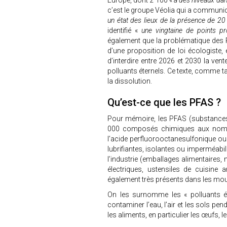
Europe, dont 2 100 «
à des niveaux da
c’est le groupe Véolia qui a communi
un état des lieux de la présence de 20
identifié «
une vingtaine de points pr
également que la problématique des P
d’une proposition de loi écologiste, e
d’interdire entre 2026 et 2030 la ven
polluants éternels. Ce texte, comme t
la dissolution.
Qu’est-ce que les PFAS ?
Pour mémoire, les PFAS (substances 
000 composés chimiques aux noms 
l’acide perfluorooctanesulfonique ou 
lubrifiantes, isolantes ou imperméabi
l’industrie (emballages alimentaires, 
électriques, ustensiles de cuisine an
également très présents dans les mou
On les surnomme les « polluants ét
contaminer l’eau, l’air et les sols p
les aliments, en particulier les œufs, 