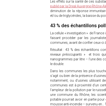
Les effets sur la santé de ces subs
publié par la Dreal Auvergne-Rhône-A
diminution de la réponse immunitair
et/ou de triglycérides, la baisse du po
43 % des échantillons pol
La cellule « investigation » de Franc
faisant procéder par les journali
communes, avant de confier ceux-ci à
Résultat : 43 % des échantillons con
niveaux préoccupants
» et trois qui
nanogrammes par litre – l’une des 
le double.
Dans les communes les plus touchées
s’agit ou bien de la présence d’usin
notamment, ou d’usines utilisant d
communes est à proximité d’un centr
l’ampleur de la pollution par le ruis
une commune du Rhône, les scientif
potable pourrait avoir en partie pour
mousse anti-incendie – survenu en… 