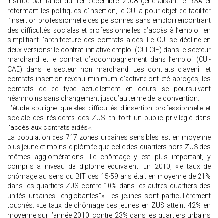
Institué par la loi du 1er décembre 2008 généralisant le RSA et
réformant les politiques d’insertion, le CUI a pour objet de faciliter
l’insertion professionnelle des personnes sans emploi rencontrant
des difficultés sociales et professionnelles d’accès à l’emploi, en
simplifiant l’architecture des contrats aidés. Le CUI se décline en
deux versions: le contrat initiative-emploi (CUI-CIE) dans le secteur
marchand et le contrat d’accompagnement dans l’emploi (CUI-
CAE) dans le secteur non marchand. Les contrats d’avenir et
contrats insertion-revenu minimum d’activité ont été abrogés, les
contrats de ce type actuellement en cours se poursuivant
néanmoins sans changement jusqu’au terme de la convention.
L’étude souligne que «les difficultés d'insertion professionnelle et
sociale des résidents des ZUS en font un public privilégié dans
l'accès aux contrats aidés».
La population des 717 zones urbaines sensibles est en moyenne
plus jeune et moins diplômée que celle des quartiers hors ZUS des
mêmes agglomérations. Le chômage y est plus important, y
compris à niveau de diplôme équivalent. En 2010, «le taux de
chômage au sens du BIT des 15-59 ans était en moyenne de 21%
dans les quartiers ZUS contre 10% dans les autres quartiers des
unités urbaines "englobantes"». Les jeunes sont particulièrement
touchés: «Le taux de chômage des jeunes en ZUS atteint 42% en
moyenne sur l’année 2010, contre 23% dans les quartiers urbains