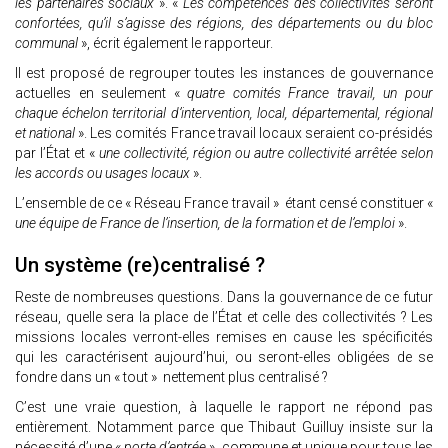
les partenaires sociaux
». «
Les compétences des collectivités seront
confortées, qu’il s’agisse des régions, des départements ou du bloc
communal
», écrit également le rapporteur.
Il est proposé de regrouper toutes les instances de gouvernance
actuelles en seulement «
quatre comités France travail, un pour
chaque échelon territorial d’intervention, local, départemental, régional
et national
». Les comités France travail locaux seraient co-présidés
par l’État et «
une collectivité, région ou autre collectivité arrêtée selon
les accords ou usages locaux
».
L’ensemble de ce « Réseau France travail » étant censé constituer «
une équipe de France de l’insertion, de la formation et de l’emploi
».
Un système (re)centralisé ?
Reste de nombreuses questions. Dans la gouvernance de ce futur
réseau, quelle sera la place de l’État et celle des collectivités ? Les
missions locales verront-elles remises en cause les spécificités
qui les caractérisent aujourd’hui, ou seront-elles obligées de se
fondre dans un « tout » nettement plus centralisé ?
C’est une vraie question, à laquelle le rapport ne répond pas
entièrement. Notamment parce que Thibaut Guilluy insiste sur la
nécessité d’une «
porte d’entrée
» commune et unique pour tous les