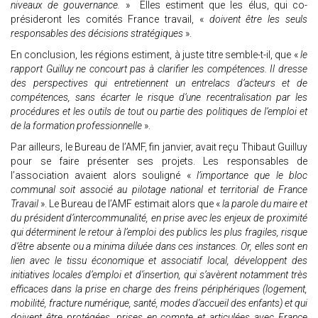
niveaux de gouvernance.
» Elles estiment que les élus, qui co-
présideront les comités France travail, «
doivent être les seuls
responsables des décisions stratégiques
».
En conclusion, les régions estiment, à juste titre semble-t-il, que «
le
rapport Guilluy ne concourt pas à clarifier les compétences. Il dresse
des perspectives qui entretiennent un entrelacs d’acteurs et de
compétences, sans écarter le risque d’une recentralisation par les
procédures et les outils de tout ou partie des politiques de l’emploi et
de la formation professionnelle
».
Par ailleurs, le Bureau de l’AMF, fin janvier, avait reçu Thibaut Guilluy
pour se faire présenter ses projets. Les responsables de
l’association avaient alors souligné «
l’importance que le bloc
communal soit associé au pilotage national et territorial de France
Travail
». Le Bureau de l’AMF estimait alors que «
la parole du maire et
du président d’intercommunalité, en prise avec les enjeux de proximité
qui déterminent le retour à l’emploi des publics les plus fragiles, risque
d’être absente ou a minima diluée dans ces instances. Or, elles sont en
lien avec le tissu économique et associatif local, développent des
initiatives locales d’emploi et d’insertion, qui s’avèrent notamment très
efficaces dans la prise en charge des freins périphériques (logement,
mobilité, fracture numérique, santé, modes d’accueil des enfants) et qui
doivent être protégées, prises en compte et articulées avec France