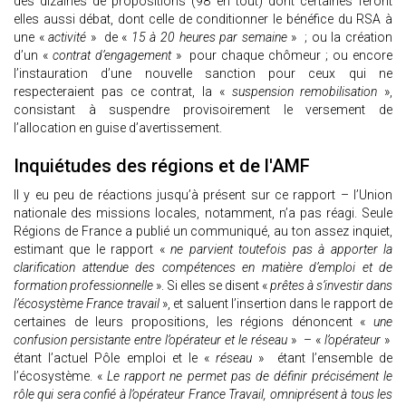
des dizaines de propositions (98 en tout) dont certaines feront
elles aussi débat, dont celle de conditionner le bénéfice du RSA à
une «
activité
» de «
15 à 20 heures par semaine
» ; ou la création
d’un «
contrat d’engagement
» pour chaque chômeur ; ou encore
l’instauration d’une nouvelle sanction pour ceux qui ne
respecteraient pas ce contrat, la «
suspension remobilisation
»,
consistant à suspendre provisoirement le versement de
l’allocation en guise d’avertissement.
Inquiétudes des régions et de l'AMF
Il y eu peu de réactions jusqu’à présent sur ce rapport – l’Union
nationale des missions locales, notamment, n’a pas réagi. Seule
Régions de France a publié un communiqué, au ton assez inquiet,
estimant que le rapport «
ne parvient toutefois pas à apporter la
clarification attendue des compétences en matière d’emploi et de
formation professionnelle
». Si elles se disent «
prêtes à s’investir dans
l’écosystème France travail
», et saluent l’insertion dans le rapport de
certaines de leurs propositions, les régions dénoncent «
une
confusion persistante entre l’opérateur et le réseau
» – «
l’opérateur
»
étant l’actuel Pôle emploi et le «
réseau
» étant l’ensemble de
l’écosystème. «
Le rapport ne permet pas de définir précisément le
rôle qui sera confié à l’opérateur France Travail, omniprésent à tous les