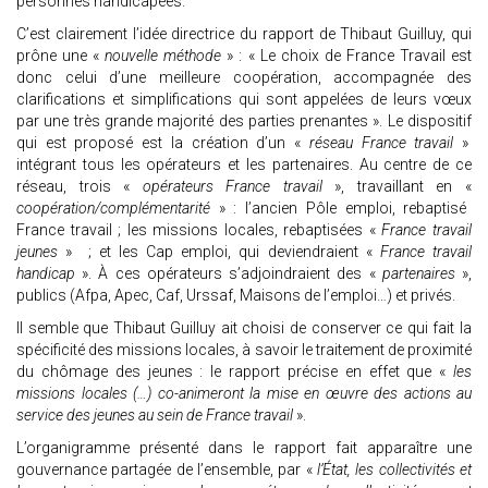
personnes handicapées.
C’est clairement l’idée directrice du rapport de Thibaut Guilluy, qui
prône une «
nouvelle méthode
» : « Le choix de France Travail est
donc celui d’une meilleure coopération, accompagnée des
clarifications et simplifications qui sont appelées de leurs vœux
par une très grande majorité des parties prenantes ». Le dispositif
qui est proposé est la création d’un «
réseau France travail
»
intégrant tous les opérateurs et les partenaires. Au centre de ce
réseau, trois «
opérateurs France travail
», travaillant en «
coopération/complémentarité
» : l’ancien Pôle emploi, rebaptisé
France travail ; les missions locales, rebaptisées «
France travail
jeunes
» ; et les Cap emploi, qui deviendraient «
France travail
handicap
». À ces opérateurs s’adjoindraient des «
partenaires
»,
publics (Afpa, Apec, Caf, Urssaf, Maisons de l’emploi…) et privés.
Il semble que Thibaut Guilluy ait choisi de conserver ce qui fait la
spécificité des missions locales, à savoir le traitement de proximité
du chômage des jeunes : le rapport précise en effet que «
les
missions locales (…) co-animeront la mise en œuvre des actions au
service des jeunes au sein de France travail
».
L’organigramme présenté dans le rapport fait apparaître une
gouvernance partagée de l’ensemble, par «
l’État, les collectivités et