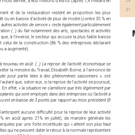
 le mois dernier, à 800 millions d'euros (après 1,4 milliard en
24
31
ment et de la restauration restent en proportion les plus
êt ou en baisse d'activité de plus de moitié (contre 35 % en
 autres activités de service » reste également particulièrement
ation (...) du fait notamment des arts, spectacles et activités
que, à l’inverse, le secteur qui accuse la plus faible baisse
st celui de la construction (86 % des entreprises déclarant
 ou a augmenté).
 à nouveau en août. (...) La reprise de l'activité économique se
twitter la ministre du Travail, Elisabeth Borne, à l’annonce de
ute pour partie liées à des phénomènes saisonniers
», ont
’autant que, selon eux, si la reprise de l’activité se poursuit,
. En effet, «
la situation ne s’améliore que très légèrement par
salariés qui sont employés dans des entreprises où l’activité a
vu est en baisse de 3 points par rapport au mois précédent (8
.
anticipent aucune difficulté pour la reprise de leur activité
0 % en août après 21% en juillet), de manière générale les
rquées par une forte incertitude qui «
atteint son plus haut
elles qui ne peuvent dater le retour à la normale représentent