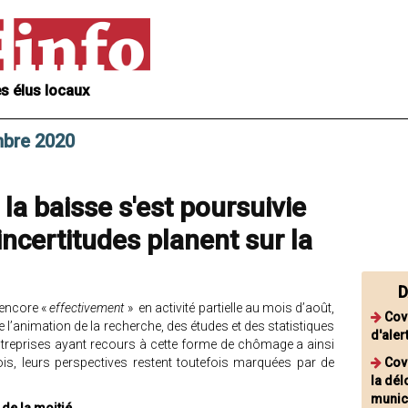
s élus locaux
mbre 2020
la baisse s'est poursuivie
incertitudes planent sur la
D
 encore «
effectivement
» en activité partielle au mois d’août,
Cov
e l’animation de la recherche, des études et des statistiques
d'aler
entreprises ayant recours à cette forme de chômage a ainsi
is, leurs perspectives restent toutefois marquées par de
Covi
la dél
munici