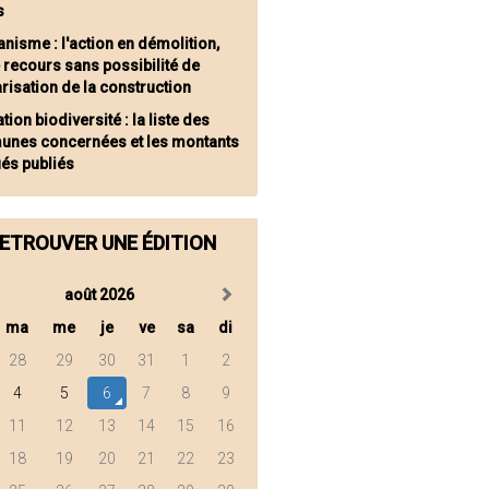
s
anisme : l'action en démolition,
 recours sans possibilité de
risation de la construction
tion biodiversité : la liste des
nes concernées et les montants
ués publiés
ETROUVER UNE ÉDITION
août 2026
ma
me
je
ve
sa
di
28
29
30
31
1
2
4
5
6
7
8
9
11
12
13
14
15
16
18
19
20
21
22
23