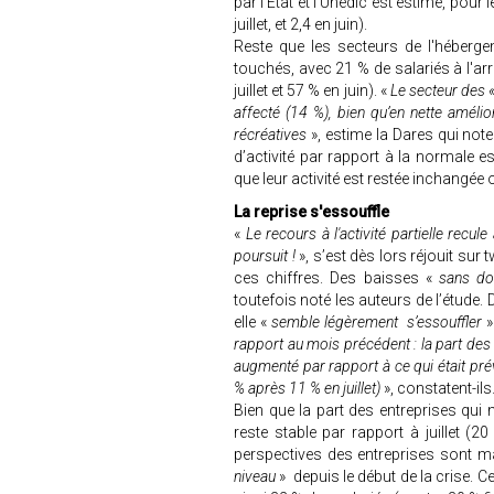
par l'État et l'Unédic est estimé, pour
juillet, et 2,4 en juin).
Reste que les secteurs de l'héberge
touchés, avec 21 % de salariés à l'arr
juillet et 57 % en juin). «
Le secteur des «
affecté (14 %), bien qu’en nette amélior
récréatives
», estime la Dares qui note 
d’activité par rapport à la normale e
que leur activité est restée inchangée
La reprise s'essouffle
«
Le recours à l'activité partielle recule
poursuit !
», s’est dès lors réjouit sur 
ces chiffres. Des baisses «
sans do
toutefois noté les auteurs de l’étude. D
elle «
semble légèrement s’essouffler
»
rapport au mois précédent : la part des 
augmenté par rapport à ce qui était pré
% après 11 % en juillet)
», constatent-ils
Bien que la part des entreprises qui n’
reste stable par rapport à juillet (2
perspectives des entreprises sont ma
niveau
» depuis le début de la crise. C