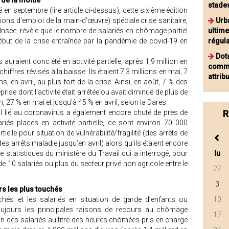
 de la moitié
stade
 en septembre (lire article ci-dessus), cette sixième édition
tions d’emploi de la main-d’œuvre) spéciale crise sanitaire,
Urb
l’Insee, révèle que le nombre de salariés en chômage partiel
ultime
ébut de la crise entraînée par la pandémie de covid-19 en
régula
Dota
s auraient donc été en activité partielle, après 1,9 million en
commu
s chiffres révisés à la baisse. Ils étaient 7,3 millions en mai, 7
attrib
s, en avril, au plus fort de la crise. Ainsi, en août, 7 % des
rise dont l'activité était arrêtée ou avait diminué de plus de
in, 27 % en mai et jusqu’à 45 % en avril, selon la Dares.
ail lié au coronavirus a également encore chuté de près de
R
ariés placés en activité partielle, ce sont environ 70 000
rtielle pour situation de vulnérabilité/fragilité (des arrêts de
des arrêts maladie jusqu’en avril) alors qu’ils étaient encore
de statistiques du ministère du Travail qui a interrogé, pour
lu
 de 10 salariés ou plus du secteur privé non agricole entre le
27
3
rs les plus touchés
hés et les salariés en situation de garde d’enfants ou
10
ujours les principales raisons de recours au chômage
17
tion des salariés au titre des heures chômées pris en charge