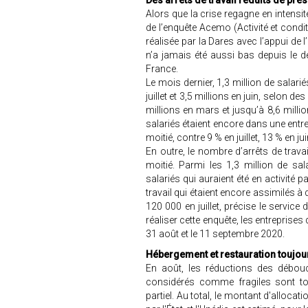
Des arrêts de travail réduits de près
Alors que la crise regagne en intensité
de l’enquête Acemo (Activité et condi
réalisée par la Dares avec l’appui de 
n’a jamais été aussi bas depuis le d
France.
Le mois dernier, 1,3 million de salarié
juillet et 3,5 millions en juin, selon de
millions en mars et jusqu’à 8,6 million
salariés étaient encore dans une entrep
moitié, contre 9 % en juillet, 13 % en ju
En outre, le nombre d’arrêts de trav
moitié. Parmi les 1,3 million de sal
salariés qui auraient été en activité pa
travail qui étaient encore assimilés à 
120 000 en juillet, précise le service 
réaliser cette enquête, les entreprises
31 août et le 11 septembre 2020.
Hébergement et restauration toujou
En août, les réductions des débouc
considérés comme fragiles sont to
partiel. Au total, le montant d'alloca