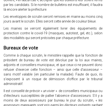
doivent, «
en aucun cas
», accepter que les bulletins leur soient remis
par les candidats. Si le nombre de bulletins est insuffisant, il faudra
là encore alerter la préfecture.
Les enveloppes de scrutin seront remises en mairie au moins cinq
jours avant le scrutin. Elles seront cette année de couleur bleue.
Les mairies se verront également livrer des équipements de
protection contre le covid-19 (masques, autotest, gel, etc.), selon
des modalités qui seront précisées par chaque préfecture.
Bureaux de vote
Comme à chaque scrutin, le ministère rappelle que la fonction de
président de bureau de vote est dévolue par la loi aux maires,
adjoints et conseillers municipaux, et que ceux-ci ne peuvent donc
refuser d’exercer cette fonction – ainsi que celle d’assesseur –
sans motif valable (en particulier la maladie). Faute de quoi, ils
s’exposent à un risque de démission d’office par le tribunal
administratif.
Il est conseillé de prévoir «
un vivier
» de conseillers municipaux ou
d’électeurs susceptibles de pallier l’absence d’assesseurs. S’il y a
moins de deux assesseurs par bureau le jour du scrutin, «
les
assesseurs manquants sont pris parmi les électeurs présents sachant