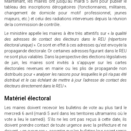
Maintenant, les maires ont jusqu’au mardi 5 avril pour publier le
tableau des inscriptions dérogatoires (fonctionnaires, militaires,
changement de domicile pour motif professionnel, jeunes
majeurs, etc.) et celui des radiations intervenues depuis la réunion
de la commission de contrôle..
Le ministère appelle les maires à être très attentifs sur «
la qualité
des adresses de contact des électeurs dans le REU (répertoire
électoral unique)
». Ce sont en effet à ces adresses qu’est envoyée la
propagande électorale. Or certaines adresses figurant dans le REU
ne sont plus valables. Dans la perspective des élections législatives
de juin, les maires sont invités à s’appuyer sur les cartes
électorales revenues en mairie ou les plis de propagande non
distribués pour «
analyser les raisons pour lesquelles le pli n'a pas été
distribué et le cas échéant de mettre à jour l'adresse de contact des
électeurs directement dans le REU
».
Matériel électoral
Les maires doivent recevoir les bulletins de vote au plus tard le
mercredi 6 avril (mardi 5 avril dans les territoires ultramarins où le
vote a lieu le samedi). S’ils ne les ont pas reçus à cette date, ils
doivent prendre contact de toute urgence avec la préfecture et ne