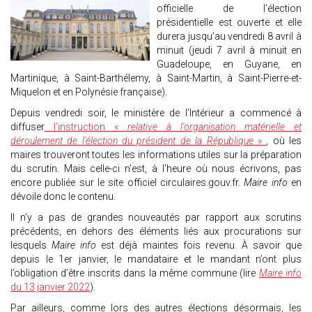
officielle de l’élection
présidentielle est ouverte et elle
durera jusqu’au vendredi 8 avril à
minuit (jeudi 7 avril à minuit en
Guadeloupe, en Guyane, en
Martinique, à Saint-Barthélemy, à Saint-Martin, à Saint-Pierre-et-
Miquelon et en Polynésie française).
Depuis vendredi soir, le ministère de l’Intérieur a commencé à
diffuser
l’instruction «
relative à l'organisation matérielle et
déroulement de l'élection du président de la République
»
, où les
maires trouveront toutes les informations utiles sur la préparation
du scrutin. Mais celle-ci n'est, à l'heure où nous écrivons, pas
encore publiée sur le site officiel circulaires.gouv.fr.
Maire info
en
dévoile donc le contenu.
Il n’y a pas de grandes nouveautés par rapport aux scrutins
précédents, en dehors des éléments liés aux procurations sur
lesquels
Maire info
est déjà maintes fois revenu. À savoir que
depuis le 1er janvier, le mandataire et le mandant n’ont plus
l’obligation d’être inscrits dans la même commune (lire
Maire info
du 13 janvier 2022
).
Par ailleurs, comme lors des autres élections désormais, les