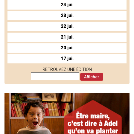
24 jui.
23 jui.
22 jui.
21 jui.
20 jui.
17 jui.
RETROUVEZ UNE ÉDITION