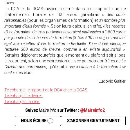
taxes.
La DGA et la DGAS avaient estimé dans leur rapport que ce
plafonnement horaire de 100 euros garantirait «
des coûts
raisonnables
(pour les organismes de formation)
et un nombre plus
important d’élus formés
». Selon leurs calculs, en effet, «
les recettes
d’une formation de trois participants seraient plafonnées à 1 800 euros
par journée de six heures de formation (3 fois 600 euros), un montant
égal aux recettes d’une formation individuelle d’une durée identique
facturée 300 euros de l’heure, comme il en existe aujourd’hui
».
Certains déplorent toutefois que le montant du plafond soit si bas
et redoutent, selon une expression utilisée par nos confrères de
La
Gazette des communes
, qu’il soit «
une incitation à la formation low
cost
» des élus.
Ludovic Galtier
Télécharger le rapport de la DGA et de la DGAS.
Télécharger le décret.
Télécharger l'arrêté.
Suivez
Maire info
sur Twitter :
@Maireinfo2
NOUS ÉCRIRE
S'ABONNER GRATUITEMENT