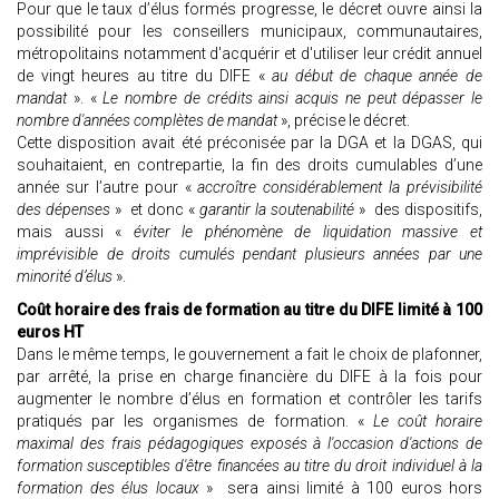
Pour que le taux d’élus formés progresse, le décret ouvre ainsi la
possibilité pour les conseillers municipaux, communautaires,
métropolitains notamment d'acquérir et d'utiliser leur crédit annuel
de vingt heures au titre du DIFE «
au début de chaque année de
mandat
». «
Le nombre de crédits ainsi acquis ne peut dépasser le
nombre d'années complètes de mandat
», précise le décret.
Cette disposition avait été préconisée par la DGA et la DGAS, qui
souhaitaient, en contrepartie, la fin des droits cumulables d’une
année sur l’autre pour «
accroître considérablement la prévisibilité
des dépenses
» et donc «
garantir la soutenabilité
» des dispositifs,
mais aussi «
éviter le phénomène de liquidation massive et
imprévisible de droits cumulés pendant plusieurs années par une
minorité d’élus
».
Coût horaire des frais de formation au titre du DIFE limité à 100
euros HT
Dans le même temps, le gouvernement a fait le choix de plafonner,
par arrêté, la prise en charge financière du DIFE à la fois pour
augmenter le nombre d’élus en formation et contrôler les tarifs
pratiqués par les organismes de formation. «
Le coût horaire
maximal des frais pédagogiques exposés à l'occasion d'actions de
formation susceptibles d'être financées au titre du droit individuel à la
formation des élus locaux
» sera ainsi limité à 100 euros hors