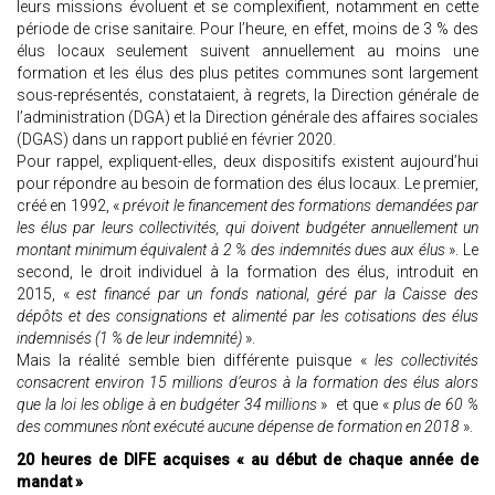
leurs missions évoluent et se complexifient, notamment en cette
période de crise sanitaire. Pour l’heure, en effet, moins de 3 % des
élus locaux seulement suivent annuellement au moins une
formation et les élus des plus petites communes sont largement
sous-représentés, constataient, à regrets, la Direction générale de
l’administration (DGA) et la Direction générale des affaires sociales
(DGAS) dans un rapport publié en février 2020.
Pour rappel, expliquent-elles, deux dispositifs existent aujourd’hui
pour répondre au besoin de formation des élus locaux. Le premier,
créé en 1992, «
prévoit le financement des formations demandées par
les élus par leurs collectivités, qui doivent budgéter annuellement un
montant minimum équivalent à 2 % des indemnités dues aux élus
». Le
second, le droit individuel à la formation des élus, introduit en
2015, «
est financé par un fonds national, géré par la Caisse des
dépôts et des consignations et alimenté par les cotisations des élus
indemnisés (1 % de leur indemnité)
».
Mais la réalité semble bien différente puisque «
les collectivités
consacrent environ 15 millions d’euros à la formation des élus alors
que la loi les oblige à en budgéter 34 millions
» et que «
plus de 60 %
des communes n’ont exécuté aucune dépense de formation en 2018
».
20 heures de DIFE acquises « au début de chaque année de
mandat »