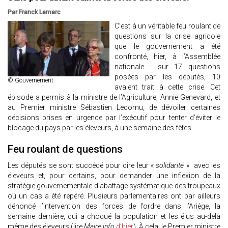
Par Franck Lemarc
C’est à un véritable feu roulant de
questions sur la crise agricole
que le gouvernement a été
confronté, hier, à l’Assemblée
nationale : sur 17 questions
posées par les députés, 10
© Gouvernement
avaient trait à cette crise. Cet
épisode a permis à la ministre de l’Agriculture, Annie Genevard, et
au Premier ministre Sébastien Lecornu, de dévoiler certaines
décisions prises en urgence par l’exécutif pour tenter d’éviter le
blocage du pays par les éleveurs, à une semaine des fêtes.
Feu roulant de questions
Les députés se sont succédé pour dire leur «
solidarité
» avec les
éleveurs et, pour certains, pour demander une inflexion de la
stratégie gouvernementale d’abattage systématique des troupeaux
où un cas a été repéré. Plusieurs parlementaires ont par ailleurs
dénoncé l’intervention des forces de l’ordre dans l’Ariège, la
semaine dernière, qui a choqué la population et les élus au-delà
même des éleveurs (lire
Maire info
d’hier
). À cela, le Premier ministre