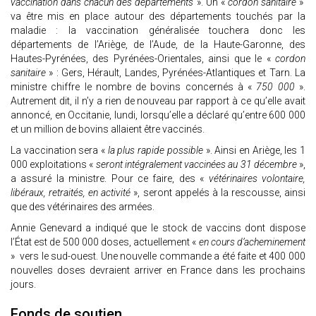
vaccination dans chacun des départements
». Un «
cordon sanitaire
»
va être mis en place autour des départements touchés par la
maladie : la vaccination généralisée touchera donc les
départements de l’Ariège, de l’Aude, de la Haute-Garonne, des
Hautes-Pyrénées, des Pyrénées-Orientales, ainsi que le «
cordon
sanitaire
» : Gers, Hérault, Landes, Pyrénées-Atlantiques et Tarn. La
ministre chiffre le nombre de bovins concernés à «
750 000
».
Autrement dit, il n’y a rien de nouveau par rapport à ce qu’elle avait
annoncé, en Occitanie, lundi, lorsqu’elle a déclaré qu’entre 600 000
et un million de bovins allaient être vaccinés.
La vaccination sera «
la plus rapide possible
». Ainsi en Ariège, les 1
000 exploitations «
seront intégralement vaccinées au 31 décembre
»,
a assuré la ministre. Pour ce faire, des «
vétérinaires volontaire,
libéraux, retraités, en activité
», seront appelés à la rescousse, ainsi
que des vétérinaires des armées.
Annie Genevard a indiqué que le stock de vaccins dont dispose
l’État est de 500 000 doses, actuellement «
en cours d’acheminement
» vers le sud-ouest. Une nouvelle commande a été faite et 400 000
nouvelles doses devraient arriver en France dans les prochains
jours.
Fonds de soutien