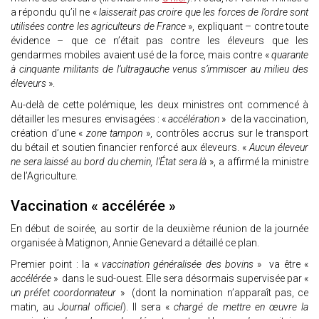
a répondu qu’il ne «
laisserait pas croire que les forces de l’ordre sont
utilisées contre les agriculteurs de France
», expliquant – contre toute
évidence – que ce n’était pas contre les éleveurs que les
gendarmes mobiles avaient usé de la force, mais contre «
quarante
à cinquante militants de l’ultragauche venus s’immiscer au milieu des
éleveurs
».
Au-delà de cette polémique, les deux ministres ont commencé à
détailler les mesures envisagées : «
accélération
» de la vaccination,
création d’une «
zone tampon
», contrôles accrus sur le transport
du bétail et soutien financier renforcé aux éleveurs. «
Aucun éleveur
ne sera laissé au bord du chemin, l’État sera là
», a affirmé la ministre
de l’Agriculture.
Vaccination « accélérée »
En début de soirée, au sortir de la deuxième réunion de la journée
organisée à Matignon, Annie Genevard a détaillé ce plan.
Premier point : la «
vaccination généralisée des bovins
» va être «
accélérée
» dans le sud-ouest. Elle sera désormais supervisée par «
un préfet coordonnateur
» (dont la nomination n’apparaît pas, ce
matin, au
Journal officiel
). Il sera «
chargé de mettre en œuvre la