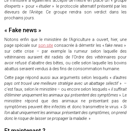
Le ministère a également accepté de mettre en place un «
groupe
d’experts
» pour «
étudier
» le protocole alternatif présenté par les
éleveurs de l’Ariège. Ce groupe rendra son verdict dans les
prochains jours.
« Fake news »
Notons enfin que le ministère de l’Agriculture a ouvert, hier, une
page spéciale sur
son site
consacrée à démentir les «
fake news
»
sur cette crise – par exemple la rumeur selon laquelle des
vétérinaires auraient été radiés de l’Ordre des vétérinaires pour
avoir refusé d’abattre des bêtes, ou celle selon laquelle les bovins
abattus seraient vendus à des fins de consommation humaine.
Cette page répond aussi aux arguments selon lesquels «
d’autres
pays ont trouvé une meilleure stratégie avec un abattage sélectif
» –
c’est faux, selon le ministère – ou encore selon lesquels «
il suffirait
d’éliminer uniquement les animaux qui présentent des symptômes
». Le
ministère répond que des animaux ne présentant pas de
symptômes peuvent être infectés et donc transmettre le virus. «
Si
l’on abat uniquement les animaux présentant des symptômes, on prend
donc le risque de laisser se propager la maladie.
»
Et maintenant ?