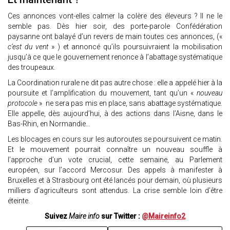
Ces annonces vont-elles calmer la colère des éleveurs ? Il ne le
semble pas. Dès hier soir, des porte-parole Confédération
paysanne ont balayé d’un revers de main toutes ces annonces, («
c’est du vent
» ) et annoncé qu’ils poursuivraient la mobilisation
jusqu’à ce que le gouvernement renonce à l’abattage systématique
des troupeaux.
La Coordination rurale ne dit pas autre chose : elle a appelé hier à la
poursuite et l’amplification du mouvement, tant qu’un «
nouveau
protocole
» ne sera pas mis en place, sans abattage systématique.
Elle appelle, dès aujourd’hui, à des actions dans l’Aisne, dans le
Bas-Rhin, en Normandie…
Les blocages en cours sur les autoroutes se poursuivent ce matin.
Et le mouvement pourrait connaître un nouveau souffle à
l’approche d’un vote crucial, cette semaine, au Parlement
européen, sur l’accord Mercosur. Des appels à manifester à
Bruxelles et à Strasbourg ont été lancés pour demain, où plusieurs
milliers d’agriculteurs sont attendus. La crise semble loin d’être
éteinte.
Suivez
Maire info
sur Twitter :
@Maireinfo2