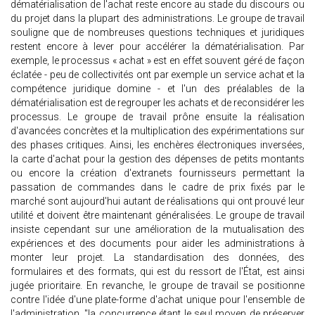
dématérialisation de l'achat reste encore au stade du discours ou
du projet dans la plupart des administrations. Le groupe de travail
souligne que de nombreuses questions techniques et juridiques
restent encore à lever pour accélérer la dématérialisation. Par
exemple, le processus « achat » est en effet souvent géré de façon
éclatée - peu de collectivités ont par exemple un service achat et la
compétence juridique domine - et l'un des préalables de la
dématérialisation est de regrouper les achats et de reconsidérer les
processus. Le groupe de travail prône ensuite la réalisation
d'avancées concrètes et la multiplication des expérimentations sur
des phases critiques. Ainsi, les enchères électroniques inversées,
la carte d'achat pour la gestion des dépenses de petits montants
ou encore la création d'extranets fournisseurs permettant la
passation de commandes dans le cadre de prix fixés par le
marché sont aujourd'hui autant de réalisations qui ont prouvé leur
utilité et doivent être maintenant généralisées. Le groupe de travail
insiste cependant sur une amélioration de la mutualisation des
expériences et des documents pour aider les administrations à
monter leur projet. La standardisation des données, des
formulaires et des formats, qui est du ressort de l'État, est ainsi
jugée prioritaire. En revanche, le groupe de travail se positionne
contre l'idée d'une plate-forme d'achat unique pour l'ensemble de
l'administration, "la concurrence étant le seul moyen de préserver