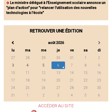
Le ministre délégué à l'Enseignement scolaire annonce un
"plan d'action" pour "relancer l'utilisation des nouvelles
technologies à l'école"
RETROUVER UNE ÉDITION
août 2026
lu
ma
me
je
ve
sa
di
27
28
29
30
31
1
2
3
4
5
6
7
8
9
10
11
12
13
14
15
16
17
18
19
20
21
22
23
24
25
26
27
28
29
30
31
1
2
3
4
5
6
ACCÉDER AU SITE