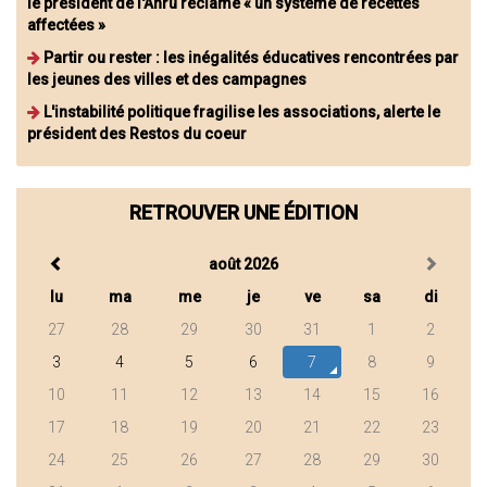
le président de l'Anru réclame « un système de recettes
affectées »
Partir ou rester : les inégalités éducatives rencontrées par
les jeunes des villes et des campagnes
L'instabilité politique fragilise les associations, alerte le
président des Restos du coeur
RETROUVER UNE ÉDITION
août 2026
lu
ma
me
je
ve
sa
di
27
28
29
30
31
1
2
3
4
5
6
7
8
9
10
11
12
13
14
15
16
17
18
19
20
21
22
23
24
25
26
27
28
29
30