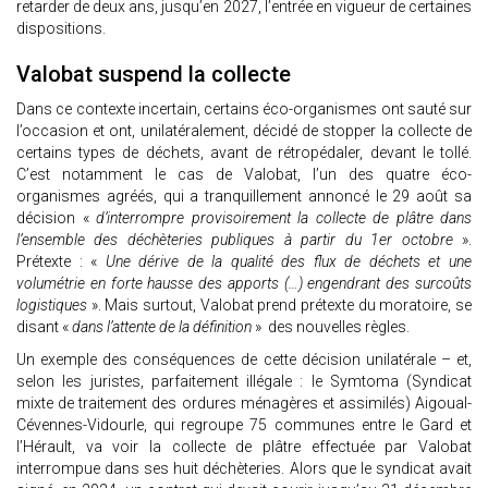
retarder de deux ans, jusqu’en 2027, l’entrée en vigueur de certaines
dispositions.
Valobat suspend la collecte
Dans ce contexte incertain, certains éco-organismes ont sauté sur
l’occasion et ont, unilatéralement, décidé de stopper la collecte de
certains types de déchets, avant de rétropédaler, devant le tollé.
C’est notamment le cas de Valobat, l’un des quatre éco-
organismes agréés, qui a tranquillement annoncé le 29 août sa
décision «
d’interrompre provisoirement la collecte de plâtre dans
l’ensemble des déchèteries publiques à partir du 1er octobre
».
Prétexte : «
Une dérive de la qualité des flux de déchets et une
volumétrie en forte hausse des apports (…) engendrant des surcoûts
logistiques
». Mais surtout, Valobat prend prétexte du moratoire, se
disant «
dans l’attente de la définition
» des nouvelles règles.
Un exemple des conséquences de cette décision unilatérale – et,
selon les juristes, parfaitement illégale : le Symtoma (Syndicat
mixte de traitement des ordures ménagères et assimilés) Aigoual-
Cévennes-Vidourle, qui regroupe 75 communes entre le Gard et
l’Hérault, va voir la collecte de plâtre effectuée par Valobat
interrompue dans ses huit déchèteries. Alors que le syndicat avait