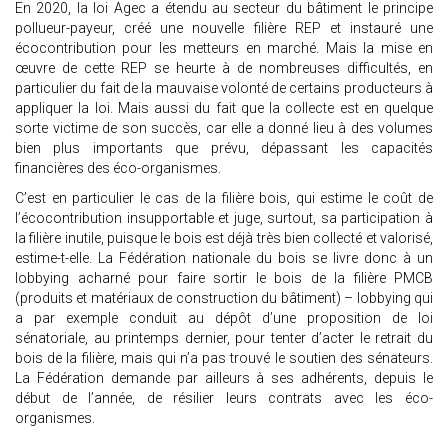
En 2020, la loi Agec a étendu au secteur du bâtiment le principe
pollueur-payeur, créé une nouvelle filière REP et instauré une
écocontribution pour les metteurs en marché. Mais la mise en
œuvre de cette REP se heurte à de nombreuses difficultés, en
particulier du fait de la mauvaise volonté de certains producteurs à
appliquer la loi. Mais aussi du fait que la collecte est en quelque
sorte victime de son succès, car elle a donné lieu à des volumes
bien plus importants que prévu, dépassant les capacités
financières des éco-organismes.
C’est en particulier le cas de la filière bois, qui estime le coût de
l’écocontribution insupportable et juge, surtout, sa participation à
la filière inutile, puisque le bois est déjà très bien collecté et valorisé,
estime-t-elle. La Fédération nationale du bois se livre donc à un
lobbying acharné pour faire sortir le bois de la filière PMCB
(produits et matériaux de construction du bâtiment) – lobbying qui
a par exemple conduit au dépôt d’une proposition de loi
sénatoriale, au printemps dernier, pour tenter d’acter le retrait du
bois de la filière, mais qui n’a pas trouvé le soutien des sénateurs.
La Fédération demande par ailleurs à ses adhérents, depuis le
début de l’année, de résilier leurs contrats avec les éco-
organismes.