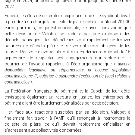
signé, en 2024, un contrat qui devait courir jusqu’au 31 décembre
2027.
Furieux, les élus de ce territoire expliquent que si le syndicat devait
reprendre à sa charge la collecte de plâtre, cela lui coûterait 20 000
euros par mois, ce qui est impossible, et savent par avance que
cette décision de Valobat se traduira par une explosion des
déchets sauvages : les déchèteries vont rapidement se trouver
saturées de déchets plâtre, et se verront alors obligées de les
refuser. Par voie d’avocat, ils ont mis en demeure Valobat, le 15
septembre, de respecter ses engagements contractuels – le
courrier de l’avocat rappelant à l’éco-organisme que «
aucune
disposition législative ou réglementaire ni aucune stipulation
contractuelle ne (l’) autorise à suspendre l'exécution de (ses) relations
contractuelles
».
La Fédération française du bâtiment et la Capeb, de leur côté,
envisagent également un recours en justice, les entreprises du
bâtiment allant être lourdement pénalisées par cette décision.
Hier, face aux réactions suscitées par sa décision, Valobat a
finalement fait savoir à l’AMF qu’il renonçait à interrompre la
collecte de plâtre, ce qu’il devrait rapidement officialiser en
s’adressant aux collectivités concernées.