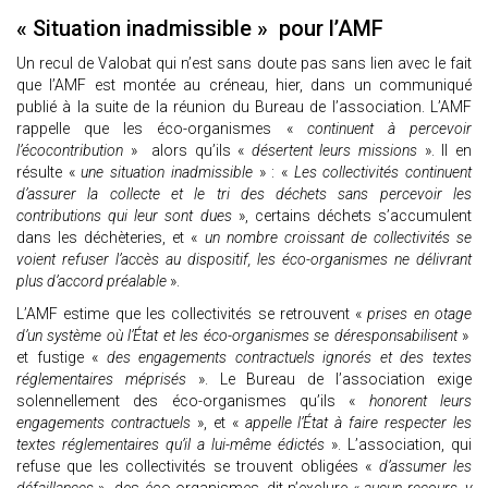
« Situation inadmissible » pour l’AMF
Un recul de Valobat qui n’est sans doute pas sans lien avec le fait
que l’AMF est montée au créneau, hier, dans un communiqué
publié à la suite de la réunion du Bureau de l’association. L’AMF
rappelle que les éco-organismes «
continuent à percevoir
l’écocontribution
» alors qu’ils «
désertent leurs missions
». Il en
résulte «
une situation inadmissible
» : «
Les collectivités continuent
d’assurer la collecte et le tri des déchets sans percevoir les
contributions qui leur sont dues
», certains déchets s’accumulent
dans les déchèteries, et «
un nombre croissant de collectivités se
voient refuser l’accès au dispositif, les éco-organismes ne délivrant
plus d’accord préalable
».
L’AMF estime que les collectivités se retrouvent «
prises en otage
d’un système où l’État et les éco-organismes se déresponsabilisent
»
et fustige «
des engagements contractuels ignorés et des textes
réglementaires méprisés
». Le Bureau de l’association exige
solennellement des éco-organismes qu’ils «
honorent leurs
engagements contractuels
», et «
appelle l’État à faire respecter les
textes réglementaires qu’il a lui-même édictés
». L’association, qui
refuse que les collectivités se trouvent obligées «
d’assumer les