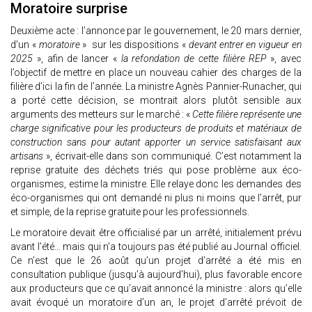
Moratoire surprise
Deuxième acte : l’annonce par le gouvernement, le 20 mars dernier,
d’un «
moratoire
» sur les dispositions «
devant entrer en vigueur en
2025
», afin de lancer «
la refondation de cette filière REP
», avec
l’objectif de mettre en place un nouveau cahier des charges de la
filière d’ici la fin de l’année. La ministre Agnès Pannier-Runacher, qui
a porté cette décision, se montrait alors plutôt sensible aux
arguments des metteurs sur le marché : «
Cette filière représente une
charge significative pour les producteurs de produits et matériaux de
construction sans pour autant apporter un service satisfaisant aux
artisans
», écrivait-elle dans son communiqué. C’est notamment la
reprise gratuite des déchets triés qui pose problème aux éco-
organismes, estime la ministre. Elle relaye donc les demandes des
éco-organismes qui ont demandé ni plus ni moins que l’arrêt, pur
et simple, de la reprise gratuite pour les professionnels.
Le moratoire devait être officialisé par un arrêté, initialement prévu
avant l’été… mais qui n’a toujours pas été publié au Journal officiel.
Ce n’est que le 26 août qu’un projet d’arrêté a été mis en
consultation publique (jusqu’à aujourd’hui), plus favorable encore
aux producteurs que ce qu’avait annoncé la ministre : alors qu’elle
avait évoqué un moratoire d’un an, le projet d’arrêté prévoit de