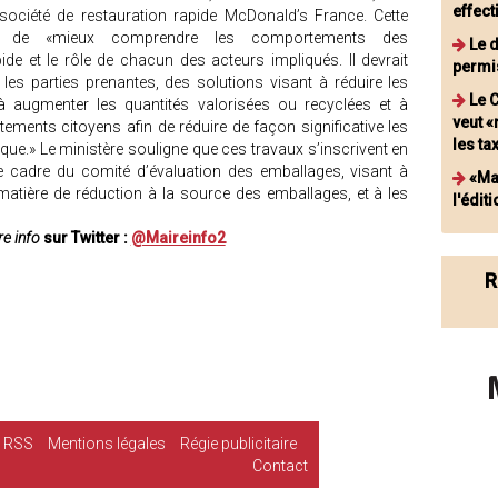
effec
société de restauration rapide McDonald’s France. Cette
tif de «mieux comprendre les comportements des
Le 
e et le rôle de chacun des acteurs impliqués. Il devrait
permis
les parties prenantes, des solutions visant à réduire les
Le 
à augmenter les quantités valorisées ou recyclées et à
veut «
tements citoyens afin de réduire de façon significative les
les ta
ue.» Le ministère souligne que ces travaux s’inscrivent en
cadre du comité d’évaluation des emballages, visant à
«Ma
 matière de réduction à la source des emballages, et à les
l'édit
e info
sur Twitter :
@Maireinfo2
R
RSS
Mentions légales
Régie publicitaire
Contact