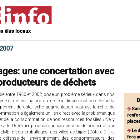
s élus locaux
 2007
ages: une concertation avec
s producteurs de déchets
blé entre 1960 et 2002, pose un problème sérieux dans nos
D
énéré, de leur nature ou de leur dissémination.» Selon la
ppement durable, cette augmentation «qui est le reflet du
Sans
ation a également un lien direct avec la problématique
renfor
 et de la consommation de nos ressources fossiles.» Nelly
places
era le 16 février prochain, un «processus de concertation»
Le 
EME, d’Eco-Emballages, des villes de Dijon (Côte d’Or) et
fera a
de défense de l’environnement, des consommateurs, des