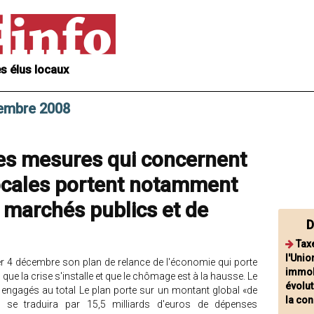
s élus locaux
cembre 2008
les mesures qui concernent
 locales portent notamment
s marchés publics et de
D
Taxe
l'Unio
hier 4 décembre son plan de relance de l'économie qui porte
immob
 que la crise s'installe et que le chômage est à la hausse. Le
évolut
ds engagés au total Le plan porte sur un montant global «de
la co
Il se traduira par 15,5 milliards d'euros de dépenses