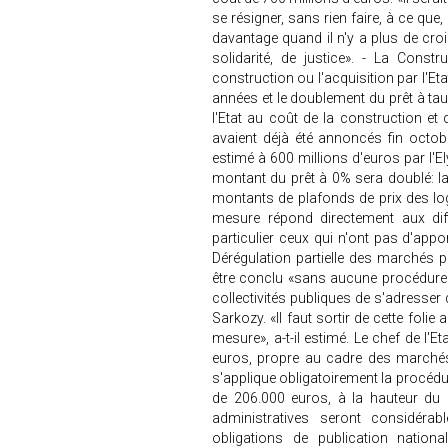
se résigner, sans rien faire, à ce que
davantage quand il n'y a plus de croi
solidarité, de justice». - La Cons
construction ou l'acquisition par l'
années et le doublement du prêt à tau
l'Etat au coût de la construction et
avaient déjà été annoncés fin octob
estimé à 600 millions d'euros par l'E
montant du prêt à 0% sera doublé: la
montants de plafonds de prix des log
mesure répond directement aux dif
particulier ceux qui n'ont pas d'appor
Dérégulation partielle des marchés 
être conclu «sans aucune procédure»
collectivités publiques de s'adresser
Sarkozy. «Il faut sortir de cette fol
mesure», a-t-il estimé. Le chef de l'
euros, propre au cadre des marchés 
s'applique obligatoirement la procédu
de 206.000 euros, à la hauteur du s
administratives seront considéra
obligations de publication natio