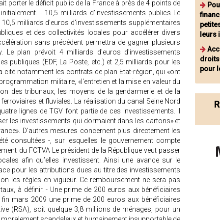
t porter le déficit public de la France à près de 4 points de
Pour
initialement. - 10,5 milliards d'investissements publics Le
financ
t 10,5 milliards d'euros d'investissements supplémentaires
petite
bliques et des collectivités locales pour accélérer divers
leurs
célération sans précédent permettra de gagner plusieurs
Acc
. Le plan prévoit 4 milliards d'euros d'investissements
droits
ses publiques (EDF, La Poste, etc.) et 2,5 milliards pour les
pour l
t a cité notamment les contrats de plan Etat-région, qui «ont
 programmation militaire, «l'entretien et la mise en valeur du
tion des tribunaux, les moyens de la gendarmerie et de la
, ferroviaires et fluviales. La réalisation du canal Seine Nord
R
quatre lignes de TGV font partie de ces investissements. Il
liser les investissements qui dormaient dans les cartons» et
 France». D’autres mesures concernent plus directement les
s été consultées -, sur lesquelles le gouvernement compte
ement du FCTVA Le président de la République veut passer
ocales afin qu’elles investissent. Ainsi une avance sur le
e pour les attributions dues au titre des investissements
elon les règles en vigueur. Ce remboursement ne sera pas
 taux, à définir. - Une prime de 200 euros aux bénéficiaires
la fin mars 2009 une prime de 200 euros aux bénéficiaires
ctive (RSA), soit quelque 3,8 millions de ménages, pour un
rait moralement scandaleux et humainement insupportable de