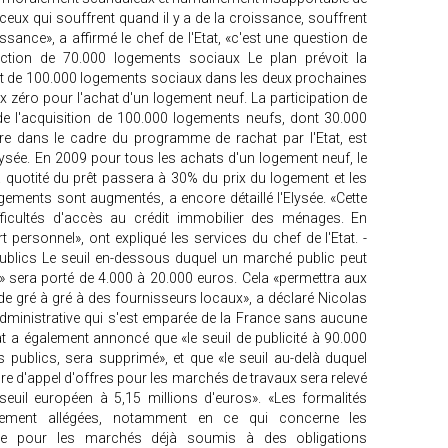
, ceux qui souffrent quand il y a de la croissance, souffrent
ssance», a affirmé le chef de l'Etat, «c'est une question de
truction de 70.000 logements sociaux Le plan prévoit la
Etat de 100.000 logements sociaux dans les deux prochaines
x zéro pour l'achat d'un logement neuf. La participation de
 de l'acquisition de 100.000 logements neufs, dont 30.000
re dans le cadre du programme de rachat par l'Etat, est
lysée. En 2009 pour tous les achats d'un logement neuf, le
 quotité du prêt passera à 30% du prix du logement et les
ements sont augmentés, a encore détaillé l'Elysée. «Cette
ficultés d'accès au crédit immobilier des ménages. En
t personnel», ont expliqué les services du chef de l'Etat. -
publics Le seuil en-dessous duquel un marché public peut
 sera porté de 4.000 à 20.000 euros. Cela «permettra aux
 de gré à gré à des fournisseurs locaux», a déclaré Nicolas
ie administrative qui s'est emparée de la France sans aucune
Etat a également annoncé que «le seuil de publicité à 90.000
publics, sera supprimé», et que «le seuil au-delà duquel
re d'appel d'offres pour les marchés de travaux sera relevé
euil européen à 5,15 millions d'euros». «Les formalités
blement allégées, notamment en ce qui concerne les
nale pour les marchés déjà soumis à des obligations