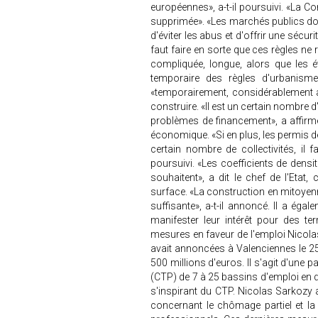
européennes», a-t-il poursuivi. «La C
supprimée». «Les marchés publics doiv
d'éviter les abus et d'offrir une sécuri
faut faire en sorte que ces règles n
compliquée, longue, alors que les 
temporaire des règles d'urbanisme
«temporairement, considérablement 
construire. «Il est un certain nombre 
problèmes de financement», a affirmé 
économique. «Si en plus, les permis d
certain nombre de collectivités, il 
poursuivi. «Les coefficients de dens
souhaitent», a dit le chef de l'Eta
surface. «La construction en mitoyenne
suffisante», a-t-il annoncé. Il a é
manifester leur intérêt pour des te
mesures en faveur de l'emploi Nicolas
avait annoncées à Valenciennes le 25
500 millions d'euros. Il s'agit d'une p
(CTP) de 7 à 25 bassins d'emploi en d
s'inspirant du CTP. Nicolas Sarkozy
concernant le chômage partiel et l