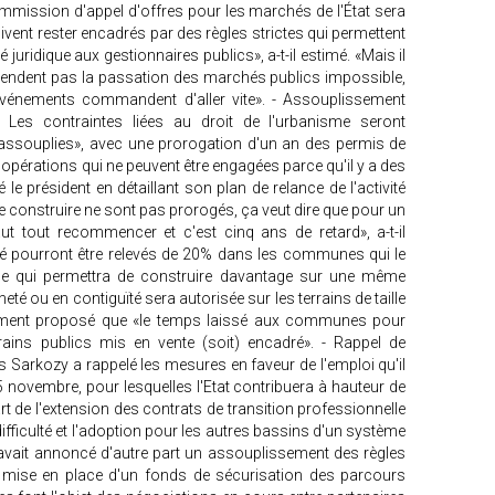
ommission d'appel d'offres pour les marchés de l'État sera
ent rester encadrés par des règles strictes qui permettent
té juridique aux gestionnaires publics», a-t-il estimé. «Mais il
e rendent pas la passation des marchés publics impossible,
événements commandent d'aller vite». - Assouplissement
 Les contraintes liées au droit de l'urbanisme seront
assouplies», avec une prorogation d'un an des permis de
d'opérations qui ne peuvent être engagées parce qu'il y a des
le président en détaillant son plan de relance de l'activité
e construire ne sont pas prorogés, ça veut dire que pour un
faut tout recommencer et c'est cinq ans de retard», a-t-il
ité pourront être relevés de 20% dans les communes qui le
t, ce qui permettra de construire davantage sur une même
té ou en contiguïté sera autorisée sur les terrains de taille
galement proposé que «le temps laissé aux communes pour
rrains publics mis en vente (soit) encadré». - Rappel de
 Sarkozy a rappelé les mesures en faveur de l'emploi qu'il
 novembre, pour lesquelles l'Etat contribuera à hauteur de
art de l'extension des contrats de transition professionnelle
ifficulté et l'adoption pour les autres bassins d'un système
 avait annoncé d'autre part un assouplissement des règles
a mise en place d'un fonds de sécurisation des parcours