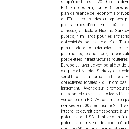
supplémentaires en 2009, ce qui devrai
PIB l'an prochain, contre 3,1 prévus 
plan de relance de l'économie prévoi
de l'Etat, des grandes entreprises pu
programmes d'équipement. «Cette ac
années», a déclaré Nicolas Sarkozy
publics, 4 milliards pour les entrepri
collectivités locales. Le chef de l'Eta
pris un retard considérable», la loi de
patrimoine», les hôpitaux, la rénova
police et les infrastructures routières
Europe et l'avance «en parallèle» de 
s'agit, a dit Nicolas Sarkozy, de «réa
«profiteront à la compétitivité de la
collectivités locales - qui n'ont pa
largement. - Avance sur le rembours
un «contrat» avec les collectivités l
versement du FCTVA sera mise en plac
réalisés en 2009, au lieu de 2011 s
intégral et devrait correspondre à un
potentiels du RSA L'Etat versera à 
potentiels du revenu de solidarité a
coût de 760 millions d'euros. «Il se