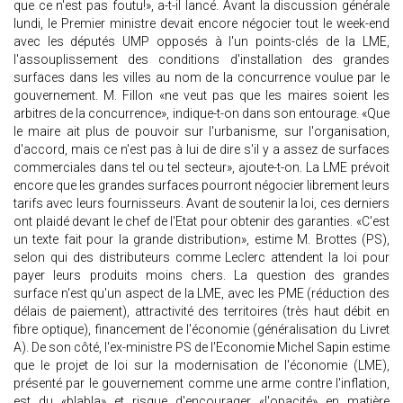
que ce n'est pas foutu!», a-t-il lancé. Avant la discussion générale
lundi, le Premier ministre devait encore négocier tout le week-end
avec les députés UMP opposés à l'un points-clés de la LME,
l'assouplissement des conditions d'installation des grandes
surfaces dans les villes au nom de la concurrence voulue par le
gouvernement. M. Fillon «ne veut pas que les maires soient les
arbitres de la concurrence», indique-t-on dans son entourage. «Que
le maire ait plus de pouvoir sur l'urbanisme, sur l'organisation,
d'accord, mais ce n'est pas à lui de dire s'il y a assez de surfaces
commerciales dans tel ou tel secteur», ajoute-t-on. La LME prévoit
encore que les grandes surfaces pourront négocier librement leurs
tarifs avec leurs fournisseurs. Avant de soutenir la loi, ces derniers
ont plaidé devant le chef de l'Etat pour obtenir des garanties. «C'est
un texte fait pour la grande distribution», estime M. Brottes (PS),
selon qui des distributeurs comme Leclerc attendent la loi pour
payer leurs produits moins chers. La question des grandes
surface n'est qu'un aspect de la LME, avec les PME (réduction des
délais de paiement), attractivité des territoires (très haut débit en
fibre optique), financement de l'économie (généralisation du Livret
A). De son côté, l'ex-ministre PS de l'Economie Michel Sapin estime
que le projet de loi sur la modernisation de l'économie (LME),
présenté par le gouvernement comme une arme contre l'inflation,
est du «blabla» et risque d'encourager «l'opacité» en matière