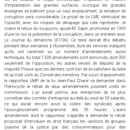
d'implantation des grandes surfaces. «Lorsque les grandes
enseignes se battront pour un seul emplacement, la tentation de
corruption sera considérable. Le projet de loi LME réintroduit de
l'opacité, avec les risques de dérapage que cela représente. Je
crains le retour du soupçon», ajoute M. Sapin, promoteur en 1993
d'une loi sur la prévention de la corruption, dans un entretien avec
Le Journal du dimanche (01/06). Ce texte devrait être débattu
pendant deux semaines à l'Assemblée, dont les services indiquent
qu'ils ont rarement vu un nombre d'amendements aussi
techniques. Au total 1.500 amendements sont annoncés, dont 350
seulement de l'opposition, les autres venant de députés de la
majorité. Preuve que ces derniers sont loin de se satisfaire du texte
tel qu'il est sorti du Conseil des ministres. Par souci d'apaisement,
le rapporteur UMP de la loi Jean-Paul Charié va demander dans
l'hémicycle le retrait de deux amendements pourtant votés en
commission. L'un aurait permis aux entreprises de ne plus
constituer des comités d'entreprise au-delà du seuil de 50 salariés,
ce qui aurait encore avivé la colère des syndicats après
l'assouplissement programmé des 35 heures. L'autre
amendement dont le rapporteur s'apprête à demander le retrait
proposait d'introduire en droit français les «actions de groupe»
(saisine de la justice par des consommateurs pour des