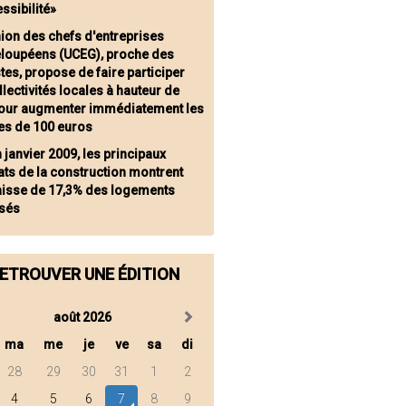
ssibilité»
nion des chefs d'entreprises
loupéens (UCEG), proche des
tes, propose de faire participer
llectivités locales à hauteur de
our augmenter immédiatement les
res de 100 euros
n janvier 2009, les principaux
ats de la construction montrent
aisse de 17,3% des logements
isés
ETROUVER UNE ÉDITION
août 2026
ma
me
je
ve
sa
di
28
29
30
31
1
2
4
5
6
7
8
9