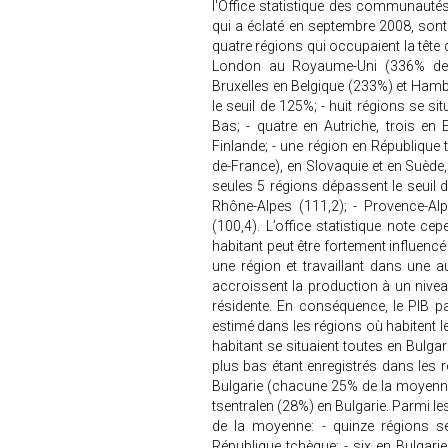
l'Office statistique des communautés
qui a éclaté en septembre 2008, son
quatre régions qui occupaient la tête
London au Royaume-Uni (336% de 
Bruxelles en Belgique (233%) et Ham
le seuil de 125%; - huit régions se s
Bas; - quatre en Autriche, trois en 
Finlande; - une région en République 
de-France), en Slovaquie et en Suède
seules 5 régions dépassent le seuil d
Rhône-Alpes (111,2); - Provence-Alp
(100,4). L’office statistique note c
habitant peut être fortement influenc
une région et travaillant dans une a
accroissent la production à un niveau
résidente. En conséquence, le PIB p
estimé dans les régions où habitent le
habitant se situaient toutes en Bulga
plus bas étant enregistrés dans les
Bulgarie (chacune 25% de la moyenne)
tsentralen (28%) en Bulgarie. Parmi le
de la moyenne: - quinze régions se
République tchèque; - six en Bulgarie,