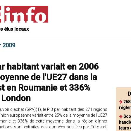
s élus locaux
r 2009
r habitant variait en 2006
oyenne de l'UE27 dans la
st en Roumanie et 336%
D
r London
268
régle
voir d'achat (SPA)(1), le PIB par habitant des 271 régions
nion européenne variait entre 25% de la moyenne de l'UE27
Sco
manie et 336% de cette moyenne dans la région d'Inner
handic
tions sont extraites des données publiées par Eurostat,
leurs 