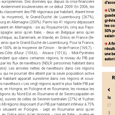
 européennes. Des données qui, depuis la crise financière
d'acce
t évidemment bouleversées en ce début 2009. En 2006, les
L'U
 du classement des PIB régionaux par habitant, étaient Inner
guade
la moyenne), le Grand-Duché de Luxembourg (267%),
grévis
burg en Allemagne (200%). Parmi les 41 régions dépassant
les co
ituaient en Allemagne; - six au Royaume-Uni, cinq aux Pays-
50% p
Espagne ainsi qu’en Italie; - deux en Belgique ainsi qu'en
salai
tchèque, au Danemark, en Irlande, en Grèce, en France (Ile-
, ainsi que le Grand-Duché de Luxembourg. Pour la France,
A fi
e 100% de la moyenne de l'Union: - Ile-de-France (169,7); -
résult
es-Côte d'Azur (104,6); - Alsace (101,6); - Midi-Pyrénées
une b
ependant que «dans certaines régions, le niveau du PIB par
autor
é par les flux de navetteurs (NDLR: personnes habitant dans
utre). Les arrivées nettes de navetteurs dans ces régions
 qui ne pourrait être atteint par la seule population active
R
ar habitant apparaît surestimé dans ces régions et sous-
s navetteurs.» Les vingt régions ayant le plus faible PIB par
rie, en Hongrie, en Pologne et en Roumanie, les niveaux les
 régions du Nord-Est en Roumanie et de Severozapaden en
lu
, suivies de celles de Severen tsentralen (27%) et Yuzhen
s 68 régions disposant d’un PIB par habitant inférieur à 75%
27
 situaient en Pologne; - sept en Roumanie ainsi qu'en
3
 en Grèce ainsi qu'en Hongrie; - cinq en Italie; - quatre en