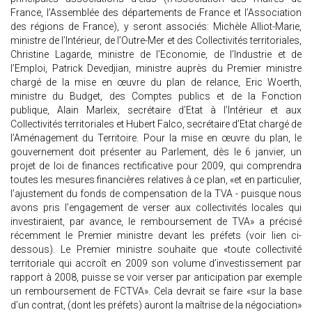
France, l’Assemblée des départements de France et l’Association
des régions de France), y seront associés: Michèle Alliot-Marie,
ministre de l’Intérieur, de l’Outre-Mer et des Collectivités territoriales,
Christine Lagarde, ministre de l’Economie, de l’Industrie et de
l’Emploi, Patrick Devedjian, ministre auprès du Premier ministre
chargé de la mise en œuvre du plan de relance, Eric Woerth,
ministre du Budget, des Comptes publics et de la Fonction
publique, Alain Marleix, secrétaire d’Etat à l’Intérieur et aux
Collectivités territoriales et Hubert Falco, secrétaire d’Etat chargé de
l’Aménagement du Territoire. Pour la mise en œuvre du plan, le
gouvernement doit présenter au Parlement, dès le 6 janvier, un
projet de loi de finances rectificative pour 2009, qui comprendra
toutes les mesures financières relatives à ce plan, «et en particulier,
l’ajustement du fonds de compensation de la TVA - puisque nous
avons pris l’engagement de verser aux collectivités locales qui
investiraient, par avance, le remboursement de TVA» a précisé
récemment le Premier ministre devant les préfets (voir lien ci-
dessous). Le Premier ministre souhaite que «toute collectivité
territoriale qui accroît en 2009 son volume d’investissement par
rapport à 2008, puisse se voir verser par anticipation par exemple
un remboursement de FCTVA». Cela devrait se faire «sur la base
d’un contrat, (dont les préfets) auront la maîtrise de la négociation»