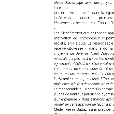
phase d'amorçage, avec des projets i
Lanxade.
Une initiative est menée dans la région
l'idée étant de lancer une première
idéalement en septembre »
. Ensuite l'
»
.
Les Medef territoriaux agiront en app
motivation de l'entrepreneur et perm
projets, a-t-il ajouté. Le responsabl
réserve citoyenne » dans le doma
citoyenne de défense, Najat Vallaud
nationale qui permet à un certain nom
également réfléchir à une réserve citoy
« Comment peut-on reconnaître l'ens
entrepreneurs, comment valorise-t-on un
la dynamique entrepreneuriale? Tout ce
maintenant à la fois de reconnaître et de
Le responsable du Medef s'exprimait 
jeunes de banlieue parisienne ayant 
leur entreprise.
« Nous espérons avoir 
modéliser cette aventure de façon à en f
Medef, Pierre Gattaz, sans préciser 