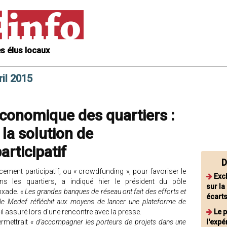
s élus locaux
il 2015
onomique des quartiers :
la solution de
articipatif
D
ncement participatif, ou « crowdfunding », pour favoriser le
Exc
s les quartiers, a indiqué hier le président du pôle
sur la
nxade.
« Les grandes banques de réseau ont fait des efforts et
écarts
 le Medef réfléchit aux moyens de lancer une plateforme de
t-il assuré lors d'une rencontre avec la presse.
Le 
ermettrait
« d'accompagner les porteurs de projets dans une
l'expé