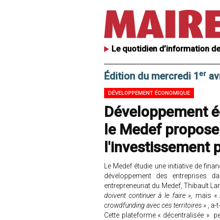
Le quotidien d’information de
er
Édition du mercredi 1
avr
DÉVELOPPEMENT ÉCONOMIQUE
Développement éc
le Medef propose 
l'investissement p
Le Medef étudie une initiative de fina
développement des entreprises dan
entrepreneuriat du Medef, Thibault La
doivent continuer à le faire »,
mais
«
crowdfunding avec ces territoires »
, a-
Cette plateforme « décentralisée » p