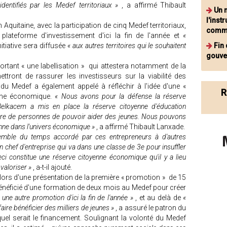
dentifiés par les Medef territoriaux »
, a affirmé Thibault
Un n
l'inst
 Aquitaine, avec la participation de cinq Medef territoriaux,
comme
 plateforme d'investissement d'ici la fin de l'année et
«
initiative sera diffusée
« aux autres territoires qui le souhaitent
Fin 
gouve
ortant « une labellisation » qui attestera notamment de la
ettront de rassurer les investisseurs sur la viabilité des
e du Medef a également appelé à réfléchir à l'idée d'une «
R
ine économique.
« Nous avons pour la défense la réserve
-Belkacem a mis en place la réserve citoyenne d'éducation
bre de personnes de pouvoir aider des jeunes. Nous pouvons
enne dans l'univers économique »
, a affirmé Thibault Lanxade.
emble du temps accordé par ces entrepreneurs à d'autres
 chef d'entreprise qui va dans une classe de 3e pour insuffler
ci constitue une réserve citoyenne économique qu'il y a lieu
 valoriser »
, a-t-il ajouté.
lors d'une présentation de la première « promotion » de 15
bénéficié d'une formation de deux mois au Medef pour créer
une autre promotion d'ici la fin de l'année »
, et au delà de
«
aire bénéficier des milliers de jeunes »
, a assuré le patron du
quel serait le financement. Soulignant la volonté du Medef