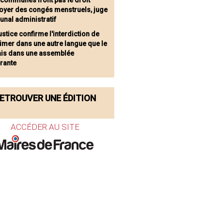
 communes n'ont pas le droit
royer des congés menstruels, juge
bunal administratif
ustice confirme l'interdiction de
imer dans une autre langue que le
ais dans une assemblée
érante
ETROUVER UNE ÉDITION
ACCÉDER AU SITE