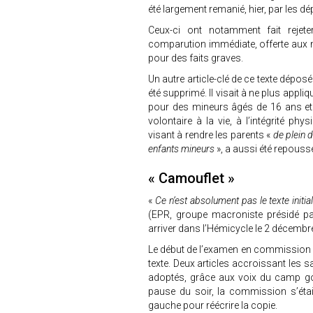
été largement remanié, hier, par les dé
Ceux-ci ont notamment fait rejeter
comparution immédiate, offerte aux 
pour des faits graves.
Un autre article-clé de ce texte déposé
été supprimé. Il visait à ne plus appli
pour des mineurs âgés de 16 ans et pl
volontaire à la vie, à l’intégrité ph
visant à rendre les parents «
de plein 
enfants mineurs
», a aussi été repouss
« Camouflet »
«
Ce n’est absolument pas le texte initi
(EPR, groupe macroniste présidé par
arriver dans l’Hémicycle le 2 décembr
Le début de l’examen en commission s’
texte. Deux articles accroissant les 
adoptés, grâce aux voix du camp gou
pause du soir, la commission s’étai
gauche pour réécrire la copie.