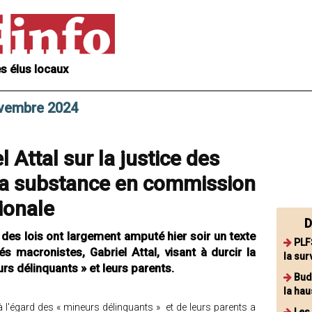
s élus locaux
ovembre 2024
l Attal sur la justice des
sa substance en commission
ionale
D
es lois ont largement amputé hier soir un texte
PLF
 macronistes, Gabriel Attal, visant à durcir la
la su
urs délinquants » et leurs parents.
Bud
la hau
n à l'égard des « mineurs délinquants » et de leurs parents a