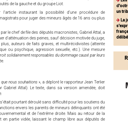
Les
putés de la gauche et du groupe Liot.
d'oct
un tri
 l’article instaurant la possibilité d’une procédure de
magistrats pour juger des mineurs âgés de 16 ans ou plus
La j
s'expr
franç
 par le chef de file des députés macronistes, Gabriel Attal, a
délib
quer d’atténuation des peines, sauf décision motivée du juge,
us, auteurs de faits graves, et multirécidivistes (atteinte
ysique ou psychique, agression sexuelle, etc.). Une mesure
droit solidairement responsables du dommage causé par leurs
R
ée.
al que nous souhaitions
», a déploré le rapporteur Jean Terlier
 Gabriel Attal). Le texte, dans sa version amendée, doit
e.
était pourtant déroulé sans difficulté pour les soutiens du
sanctions envers les parents de mineurs délinquants ont été
vernemental et de l’extrême droite. Mais au retour de la
t en partie vidée, laissant le champ libre aux députés de