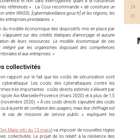
ohérence et non sans interrogations quant à la robustesse
ires référencés »
. La Cour recommande «
de construire un
24
 entre l’ANSSI, [cybermalveillance.gouv.fr] et les régions, les
31
 les entreprises prestataires. »
i du modèle économique des dispositifs mis en place par
« s’appuient sur des crédits étatiques d’amorçage et aucune
nisation de leurs ressources. Le modèle économique de ces
et intégré par les organismes disposant des compétences
ritoriales et aux entreprises. »
s collectivités
n rapport sur le fait que les coûts de sécurisation sont
 cyberattaque. Les coûts des cyberattaques contre les
ommes très importantes : coûts directs estimés s’élèvent par
opole Aix-Marseille-Provence (mars 2020) et à plus de 1,5
dy (novembre 2020).
« À ces coûts directs s’ajoutent des coûts
es ou à la perte de confiance des usagers, mais leur chiffrage est
s le cas de missions de service public »,
expliquent les
(
lire
Maire info
du 13 mars
) va imposer de nouvelles règles
s collectivités. Le projet de loi relatif à la résilience des