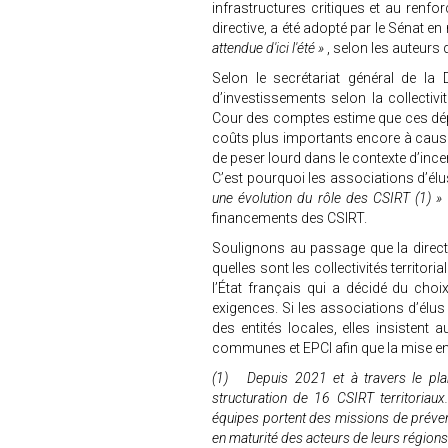
infrastructures critiques et au renf
directive, a été adopté par le Sénat e
attendue d'ici l'été »
, selon les auteurs 
Selon le secrétariat général de la
d’investissements selon la collectiv
Cour des comptes estime que ces dé
coûts plus importants encore à cause
de peser lourd dans le contexte d’incer
C’est pourquoi les associations d’é
une évolution du rôle des CSIRT (1) »
financements des CSIRT.
Soulignons au passage que la direct
quelles sont les collectivités territor
l’État français qui a décidé du choi
exigences. Si les associations d’élus
des entités locales, elles insistent 
communes et EPCI afin que la mise en œ
(1) Depuis 2021 et à travers le pla
structuration de 16 CSIRT territoriau
équipes portent des missions de préve
en maturité des acteurs de leurs régions