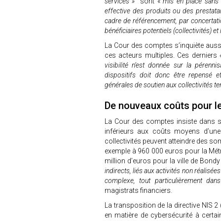
services »
sont «
mis en place sans c
effective des produits ou des prestata
cadre de référencement, par concertation
bénéficiaires potentiels (collectivités) et
La Cour des comptes s’inquiète auss
ces acteurs multiples. Ces derniers
visibilité n’est donnée sur la péren
dispositifs doit donc être repensé 
générales de soutien aux collectivités ter
De nouveaux coûts pour le
La Cour des comptes insiste dans so
inférieurs aux coûts moyens d’une
collectivités peuvent atteindre des s
exemple à 960 000 euros pour la Métr
million d’euros pour la ville de Bon
indirects, liés aux activités non réalisé
complexe, tout particulièrement dan
magistrats financiers.
La transposition de la directive NIS 2 
en matière de cybersécurité à certaine