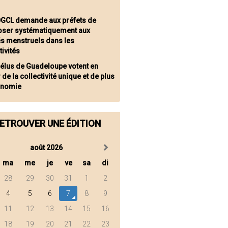
DGCL demande aux préfets de
oser systématiquement aux
s menstruels dans les
tivités
 élus de Guadeloupe votent en
 de la collectivité unique et de plus
onomie
ETROUVER UNE ÉDITION
août 2026
ma
me
je
ve
sa
di
28
29
30
31
1
2
4
5
6
7
8
9
11
12
13
14
15
16
18
19
20
21
22
23