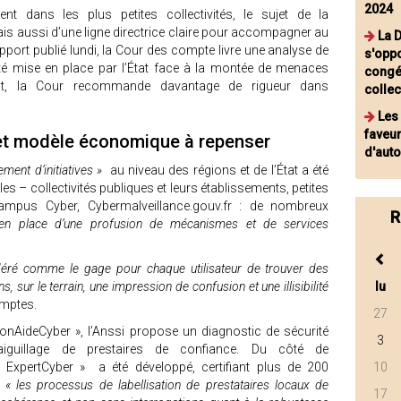
2024
 dans les plus petites collectivités, le sujet de la
s aussi d’une ligne directrice claire pour accompagner au
La 
port publié lundi, la Cour des compte livre une analyse de
s'opp
rité mise en place par l’État face à la montée de menaces
congé
stent, la Cour recommande davantage de rigueur dans
collec
Les
faveur
fs et modèle économique à repenser
d'aut
ement d’initiatives »
au niveau des régions et de l’État a été
es – collectivités publiques et leurs établissements, petites
ampus Cyber, Cybermalveillance.gouv.fr : de nombreux
R
en place d’une profusion de mécanismes et de services
déré comme le gage pour chaque utilisateur de trouver des
s, sur le terrain, une impression de confusion et une illisibilité
lu
comptes.
27
MonAideCyber », l’Anssi propose un diagnostic de sécurité
3
iguillage de prestaires de confiance. Du côté de
 « ExpertCyber » a été développé, certifiant plus de 200
10
e
« les processus de labellisation de prestataires locaux de
17