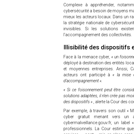
Complexe à appréhender, notamment
cybersécurité a besoin de moyens mai
mieux les acteurs locaux. Dans un rap
la stratégie nationale de cybersécu
invisibles. Si les solutions exi
l’accompagnement des collectivités.
Illisibilité des dispositi
Face à la menace cyber,
« un foisonn
déployé à destination des entités local
et moyennes entreprises. Anssi, C
acteurs ont participé à
« la mise 
d’accompagnement ».
« Si ce foisonnement peut être consi
solutions adaptées, il n’en crée pas moin
des dispositifs »
, alerte la Cour des 
Par exemple, à travers son outil « 
cyber gratuit menant vers un a
cybermalveillance.gouv.fr, un label
professionnels. La Cour estime qu