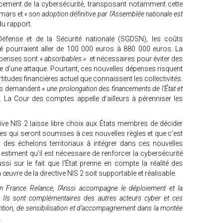
orcement de la cybersécurité, transposant notamment cette
n mars et
« son adoption définitive par l'Assemblée nationale est
du rapport.
 Défense et de la Sécurité nationale (SGDSN), les coûts
ité pourraient aller de 100 000 euros à 880 000 euros. La
penses sont
« absorbables »
et nécessaires pour éviter des
 d’une attaque. Pourtant, ces nouvelles dépenses risquent
titudes financières actuel que connaissent les collectivités.
lus demandent
« une prolongation des financements de l’État et
. La Cour des comptes appelle d’ailleurs à pérenniser les
ive NIS 2 laisse libre choix aux États membres de décider
iales qui seront soumises à ces nouvelles règles et que c’est
x des échelons territoriaux à intégrer dans ces nouvelles
 estiment qu’il est nécessaire de renforcer la cybersécurité
aussi sur le fait que l’État prenne en compte la réalité des
uvre de la directive NIS 2 soit supportable et réalisable.
n France Relance, l’Anssi accompagne le déploiement et la
x. Ils sont complémentaires des autres acteurs cyber et ces
ntion, de sensibilisation et d’accompagnement dans la montée
.