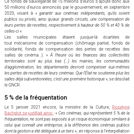
Ce fonds de sauvegarde de 15 millions d’euros s’ajoute donc aux
50 millions d’euros annoncés par le gouvernement, en septembre
2020, visant à «
garantir aux cinémas indépendants, qu'ils soient
publics ou privés, ainsi qu'aux grands circuits, une compensation de
leurs pertes de recettes, respectivement à hauteur de 50 % et 40 % de
celles-ci
».
Les salles municipales étaient jusque-là écartées de
tout mécanisme de compensation (chômage partiel, fonds de
solidarité, fonds de compensation des pertes de recettes des
salles de cinéma...). «
À l'heure où les finances des collectivités
territoriales sont au plus bas (…) les mairies, les communautés
d'agglomération, les départements devront compenser eux-mêmes
les pertes de recettes de leurs cinémas. Que l'État ne soutienne plus les
salles déjà subventionnées, c'est une première historique
», se désolait
le GNCR.
5 % de la fréquentation
Le 5 janvier 2021 encore, la ministre de la Culture,
Roselyne
Bachelot se justifiait ainsi
: «
Ces cinémas, qui représentent 5 % de la
fréquentation, ne sont pas exposés à un risque économique similaire à
celui que connaît une entreprise, à la différence des cinémas publics
dont la gestion a été déléguée à un tiers
», en réponse à l’interpellation