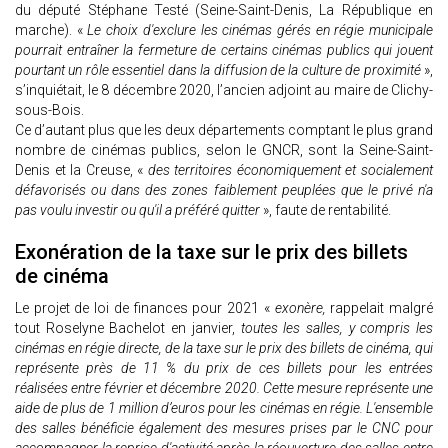
du député Stéphane Testé (Seine-Saint-Denis, La République en
marche). «
Le choix d'exclure les cinémas gérés en régie municipale
pourrait entraîner la fermeture de certains cinémas publics qui jouent
pourtant un rôle essentiel dans la diffusion de la culture de proximité
»,
s’inquiétait, le 8 décembre 2020, l’ancien adjoint au maire de Clichy-
sous-Bois.
Ce d’autant plus que les deux départements comptant le plus grand
nombre de cinémas publics, selon le GNCR, sont la Seine-Saint-
Denis et la Creuse, «
des territoires économiquement et socialement
défavorisés ou dans des zones faiblement peuplées que le privé n'a
pas voulu investir ou qu'il a préféré quitter
», faute de rentabilité.
Exonération de la taxe sur le prix des billets
de cinéma
Le projet de loi de finances pour 2021 «
exonère,
rappelait malgré
tout Roselyne Bachelot en janvier,
toutes les salles, y compris les
cinémas en régie directe, de la taxe sur le prix des billets de cinéma, qui
représente près de 11 % du prix de ces billets pour les entrées
réalisées entre février et décembre 2020. Cette mesure représente une
aide de plus de 1 million d’euros pour les cinémas en régie. L'ensemble
des salles bénéficie également des mesures prises par le CNC pour