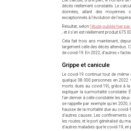
Elle calcule, d’une part, le nombre de
décès réellement constatés. Le calcu
données, allant des moyennes c
exceptionnels à l’évolution de l’espéra
Résultat, selon
l’étude publiée hier par l
; et il s’en est réellement produit 675 
Cela fait trois ans maintenant, dep
largement celle des décès attendus. C
de covid-19. En 2022, d’autres « facte
Grippe et canicule
Le covid-19 continue tout de même de
quelque 38 000 personnes en 2022. C
morts dues au covid-19), grâce à la v
expliquer la surmortalité constatée. 
l’an dernier à celle constatée les de
se rappelle par exemple qu’en 2020, le
hausse de la mortalité due au covid
d’autres causes. Les confinements ont
les routes, et le port généralisé du
d’autres maladies que le covid-19, en p