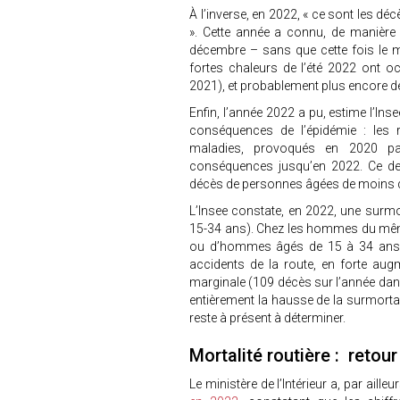
À l’inverse, en 2022, « ce sont les d
». Cette année a connu, de manière 
décembre – sans que cette fois le m
fortes chaleurs de l’été 2022 ont o
2021), et probablement plus encore de
Enfin, l’année 2022 a pu, estime l’In
conséquences de l’épidémie : les r
maladies, provoqués en 2020 pa
conséquences jusqu’en 2022. Ce dern
décès de personnes âgées de moins 
L’Insee constate, en 2022, une surm
15-34 ans). Chez les hommes du même
ou d’hommes âgés de 15 à 34 ans on
accidents de la route, en forte aug
marginale (109 décès sur l’année dans
entièrement la hausse de la surmortali
reste à présent à déterminer.
Mortalité routière : retou
Le ministère de l’Intérieur a, par aill