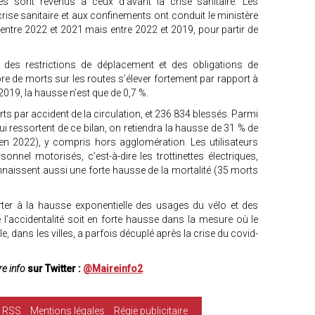
res sont revenus à ceux d’avant la crise sanitaire. Les
crise sanitaire et aux confinements ont conduit le ministère
ntre 2022 et 2021 mais entre 2022 et 2019, pour partir de
.
 des restrictions de déplacement et des obligations de
bre de morts sur les routes s’élever fortement par rapport à
 2019, la hausse n’est que de 0,7 %.
orts par accident de la circulation, et 236 834 blessés. Parmi
i ressortent de ce bilan, on retiendra la hausse de 31 % de
 en 2022), y compris hors agglomération. Les utilisateurs
nel motorisés, c’est-à-dire les trottinettes électriques,
naissent aussi une forte hausse de la mortalité (35 morts
rter à la hausse exponentielle des usages du vélo et des
e l’accidentalité soit en forte hausse dans la mesure où le
 dans les villes, a parfois décuplé après la crise du covid-
e info
sur Twitter :
@Maireinfo2
RSS
Mentions légales
Régie publicitaire