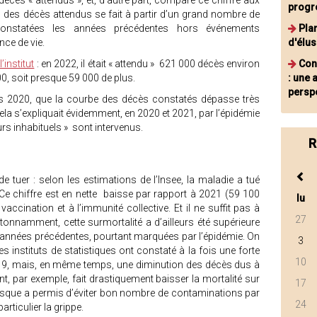
 décès « attendus », et, d’autre part, compare ce chiffre aux
progr
l des décès attendus se fait à partir d’un grand nombre de
onstatées les années précédentes hors événements
Pla
nce de vie.
d'élu
’institut
: en 2022, il était « attendu » 621 000 décès environ
Con
000, soit presque 59 000 de plus.
: une
persp
uis 2020, que la courbe des décès constatés dépasse très
ela s’expliquait évidemment, en 2020 et 2021, par l’épidémie
urs inhabituels » sont intervenus.
R
 tuer : selon les estimations de l’Insee, la maladie a tué
e chiffre est en nette baisse par rapport à 2021 (59 100
lu
accination et à l’immunité collective. Et il ne suffit pas à
27
Étonnamment, cette surmortalité a d’ailleurs été supérieure
ux années précédentes, pourtant marquées par l’épidémie. On
3
s instituts de statistiques ont constaté à la fois une forte
10
-19, mais, en même temps, une diminution des décès dus à
, par exemple, fait drastiquement baisser la mortalité sur
17
 masque a permis d’éviter bon nombre de contaminations par
24
articulier la grippe.