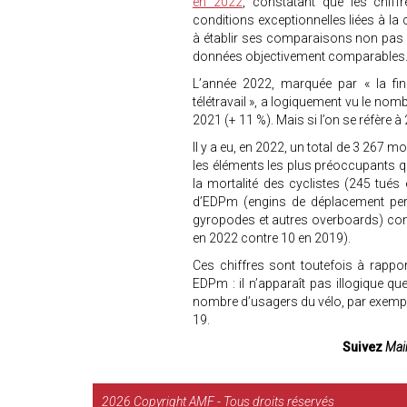
en 2022
, constatant que les chiff
conditions exceptionnelles liées à la 
à établir ses comparaisons non pas e
données objectivement comparables
L’année 2022, marquée par « la fin
télétravail », a logiquement vu le nom
2021 (+ 11 %). Mais si l’on se réfère à
Il y a eu, en 2022, un total de 3 267 m
les éléments les plus préoccupants qu
la mortalité des cyclistes (245 tués
d’EDPm (engins de déplacement person
gyropodes et autres overboards) con
en 2022 contre 10 en 2019).
Ces chiffres sont toutefois à rappo
EDPm : il n’apparaît pas illogique qu
nombre d’usagers du vélo, par exemple,
19.
Suivez
Mair
2026
Copyright AMF - Tous droits réservés