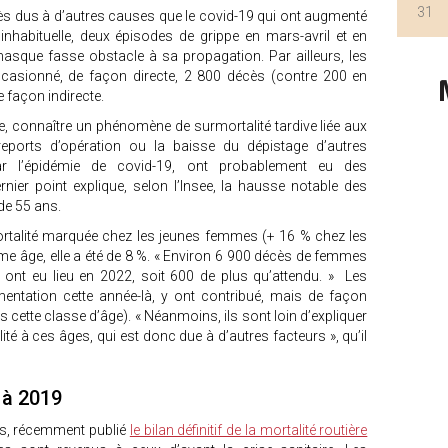
31
écès dus à d’autres causes que le covid-19 qui ont augmenté
inhabituelle, deux épisodes de grippe en mars-avril et en
asque fasse obstacle à sa propagation. Par ailleurs, les
ccasionné, de façon directe, 2 800 décès (contre 200 en
 façon indirecte.
see, connaître un phénomène de surmortalité tardive liée aux
eports d’opération ou la baisse du dépistage d’autres
r l’épidémie de covid-19, ont probablement eu des
ier point explique, selon l’Insee, la hausse notable des
de 55 ans.
ortalité marquée chez les jeunes femmes (+ 16 % chez les
 âge, elle a été de 8 %. « Environ 6 900 décès de femmes
t eu lieu en 2022, soit 600 de plus qu’attendu. » Les
mentation cette année-là, y ont contribué, mais de façon
 cette classe d’âge). « Néanmoins, ils sont loin d’expliquer
té à ces âges, qui est donc due à d’autres facteurs », qu’il
r à 2019
eurs, récemment publié
le bilan définitif de la mortalité routière