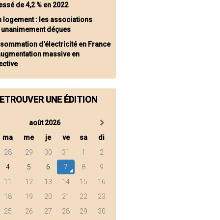
essé de 4,2 % en 2022
n logement : les associations
s unanimement déçues
sommation d'électricité en France
 augmentation massive en
ective
ETROUVER UNE ÉDITION
août 2026
ma
me
je
ve
sa
di
28
29
30
31
1
2
4
5
6
7
8
9
11
12
13
14
15
16
18
19
20
21
22
23
25
26
27
28
29
30